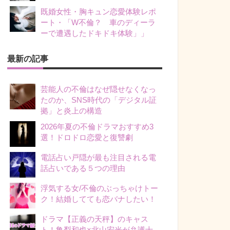
既婚女性・胸キュン恋愛体験レポ
ート・「W不倫？ 車のディーラ
ーで遭遇したドキドキ体験」」
最新の記事
芸能人の不倫はなぜ隠せなくなっ
たのか、SNS時代の「デジタル証
拠」と炎上の構造
2026年夏の不倫ドラマおすすめ3
選！ドロドロ恋愛と復讐劇
電話占い戸隠が最も注目される電
話占いである５つの理由
浮気する女/不倫のぶっちゃけトー
ク！結婚してても恋バナしたい！
ドラマ【正義の天秤】のキャス
ト！亀梨和也×北山宏光が弁護士