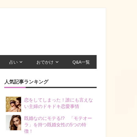
占い
おでかけ
Q&A一覧
人気記事ランキング
恋をしてしまった！誰にも言えな
い主婦のドキドキ恋愛事情
既婚なのにモテる!? 「モテオー
ラ」を持つ既婚女性の5つの特
徴！