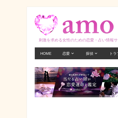
コ
ン
テ
ン
ツ
刺激を求める女性のための恋愛・占い情報サ
へ
ス
HOME
恋愛
探偵
トラ
キ
ッ
プ