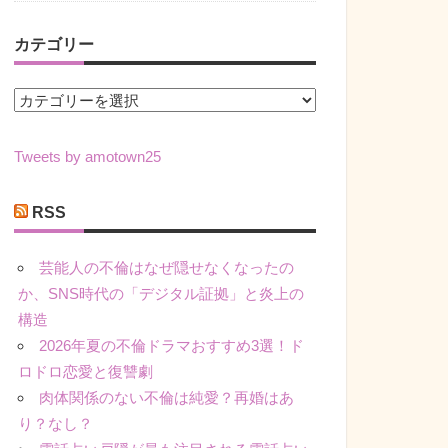
カテゴリー
カ
テ
ゴ
Tweets by amotown25
リ
ー
RSS
芸能人の不倫はなぜ隠せなくなったの
か、SNS時代の「デジタル証拠」と炎上の
構造
2026年夏の不倫ドラマおすすめ3選！ド
ロドロ恋愛と復讐劇
肉体関係のない不倫は純愛？再婚はあ
り？なし？