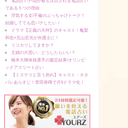
電話占い戸隠が最も注目される電話占い
である５つの理由
浮気する女/不倫のぶっちゃけトーク！
結婚してても恋バナしたい！
ドラマ【正義の天秤】のキャスト！亀梨
和也×北山宏光が弁護士に！
リコカツしてますか？
主婦の片思い、どうしたらいい？
橋本大輝体操選手の鑑定結果/オリンピ
ックアスリート占い
【ミステリと言う勿れ】キャスト・ネタ
バレあらすじ！菅田将暉で月9ドラマ化！