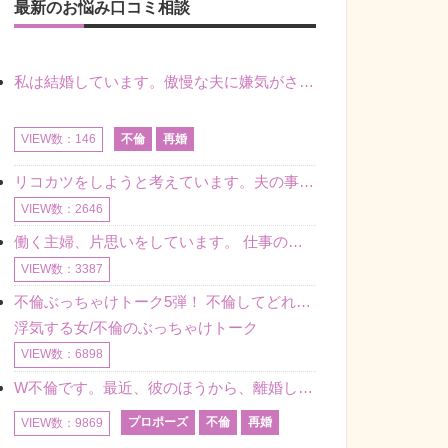
最新のお悩み口コミ相談
私は結婚しています。傲慢な夫に嫌気がさし離婚を考えていたときに、彼と出会いました。彼には恋人がいましたが、話をするうちに、夫とのことを相談するようにな
不倫
再婚
VIEW数：146
リコカツをしようと考えています。夫の事からの愛情を全く感じません。子供がいるので、子供が成長するまではと我慢しています。 まず、お金が必要だと考え、仕事の量も増やしました。ところが、夫は働かず、結局は
VIEW数：2646
働く主婦、片思いをしています。 仕事の相談をしていくうちに、彼のことを好きになりました。私には夫も子供もいます。不倫をしているわけでもなく、もちろん、この気持ちは誰にも話していません。 ラインをする関
VIEW数：3387
不倫ぶっちゃけトーク5弾！ 不倫してどれくらい？ 不倫のあれこれを、なんでもどうぞ♪♪
浮気する女/不倫のぶっちゃけトーク
VIEW数：6898
W不倫です。最近、彼のほうから、離婚して再婚しよう、と言ってきました。ハッキリいうと、そこまでは考えていませんでした。彼を好きな気持ちはあるし、彼なしの生活は考えられません。だけど、離婚して再婚すると
プロポーズ
不倫
再婚
VIEW数：9869