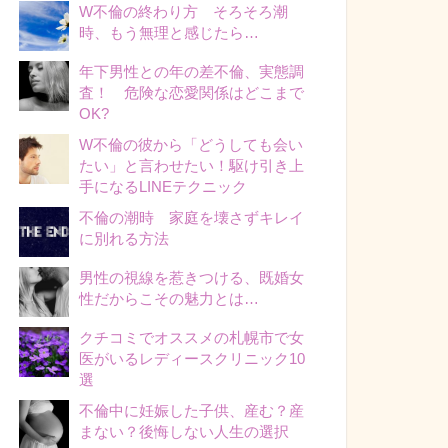
W不倫の終わり方 そろそろ潮
時、もう無理と感じたら…
年下男性との年の差不倫、実態調
査！ 危険な恋愛関係はどこまで
OK?
W不倫の彼から「どうしても会い
たい」と言わせたい！駆け引き上
手になるLINEテクニック
不倫の潮時 家庭を壊さずキレイ
に別れる方法
男性の視線を惹きつける、既婚女
性だからこその魅力とは…
クチコミでオススメの札幌市で女
医がいるレディースクリニック10
選
不倫中に妊娠した子供、産む？産
まない？後悔しない人生の選択