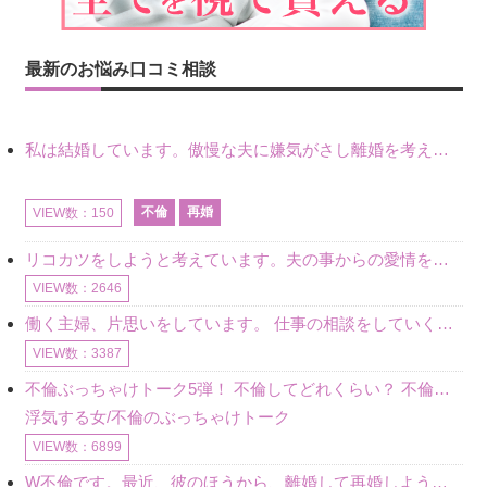
最新のお悩み口コミ相談
私は結婚しています。傲慢な夫に嫌気がさし離婚を考えていたときに、彼と出会いました。彼には恋人がいましたが、話をするうちに、夫とのことを相談するようにな
不倫
再婚
VIEW数：150
リコカツをしようと考えています。夫の事からの愛情を全く感じません。子供がいるので、子供が成長するまではと我慢しています。 まず、お金が必要だと考え、仕事の量も増やしました。ところが、夫は働かず、結局は
VIEW数：2646
働く主婦、片思いをしています。 仕事の相談をしていくうちに、彼のことを好きになりました。私には夫も子供もいます。不倫をしているわけでもなく、もちろん、この気持ちは誰にも話していません。 ラインをする関
VIEW数：3387
不倫ぶっちゃけトーク5弾！ 不倫してどれくらい？ 不倫のあれこれを、なんでもどうぞ♪♪
浮気する女/不倫のぶっちゃけトーク
VIEW数：6899
W不倫です。最近、彼のほうから、離婚して再婚しよう、と言ってきました。ハッキリいうと、そこまでは考えていませんでした。彼を好きな気持ちはあるし、彼なしの生活は考えられません。だけど、離婚して再婚すると