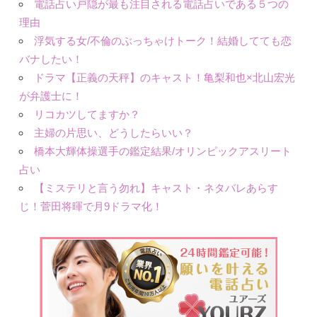
電話占い戸隠が最も注目される電話占いである５つの
理由
浮気する女/不倫のぶっちゃけトーク！結婚してても恋
バナしたい！
ドラマ【正義の天秤】のキャスト！亀梨和也×北山宏光
が弁護士に！
リコカツしてますか？
主婦の片思い、どうしたらいい？
橋本大輝体操選手の鑑定結果/オリンピックアスリート
占い
【ミステリと言う勿れ】キャスト・ネタバレあらす
じ！菅田将暉で月9ドラマ化！