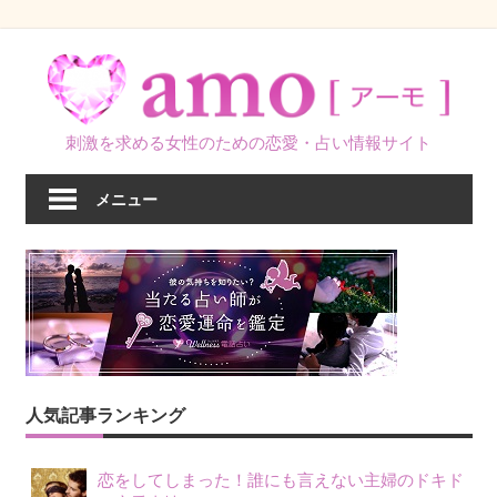
コ
ン
テ
ン
刺激を求める女性のための恋愛・占い情報サイト
ツ
へ
メニュー
ス
キ
ッ
プ
人気記事ランキング
恋をしてしまった！誰にも言えない主婦のドキド