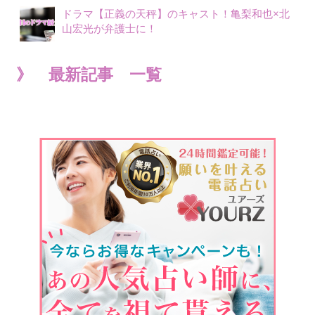
ドラマ【正義の天秤】のキャスト！亀梨和也×北
山宏光が弁護士に！
》 最新記事 一覧