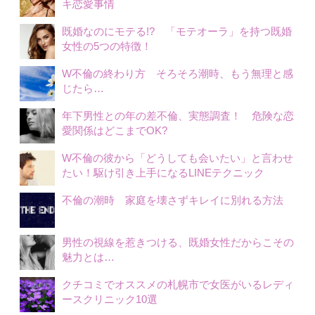
キ恋愛事情
既婚なのにモテる!? 「モテオーラ」を持つ既婚
女性の5つの特徴！
W不倫の終わり方 そろそろ潮時、もう無理と感
じたら…
年下男性との年の差不倫、実態調査！ 危険な恋
愛関係はどこまでOK?
W不倫の彼から「どうしても会いたい」と言わせ
たい！駆け引き上手になるLINEテクニック
不倫の潮時 家庭を壊さずキレイに別れる方法
男性の視線を惹きつける、既婚女性だからこその
魅力とは…
クチコミでオススメの札幌市で女医がいるレディ
ースクリニック10選