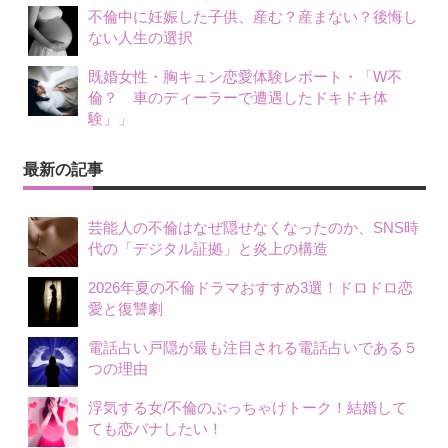
不倫中に妊娠した子供、産む？産まない？後悔し
ない人生の選択
既婚女性・胸キュン恋愛体験レポート・「W不
倫？ 車のディーラーで遭遇したドキドキ体
験」」
最新の記事
芸能人の不倫はなぜ隠せなくなったのか、SNS時
代の「デジタル証拠」と炎上の構造
2026年夏の不倫ドラマおすすめ3選！ドロドロ恋
愛と復讐劇
電話占い戸隠が最も注目される電話占いである５
つの理由
浮気する女/不倫のぶっちゃけトーク！結婚して
ても恋バナしたい！