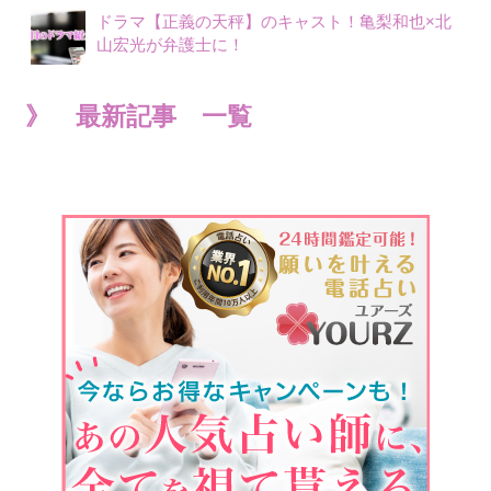
ドラマ【正義の天秤】のキャスト！亀梨和也×北
山宏光が弁護士に！
》 最新記事 一覧