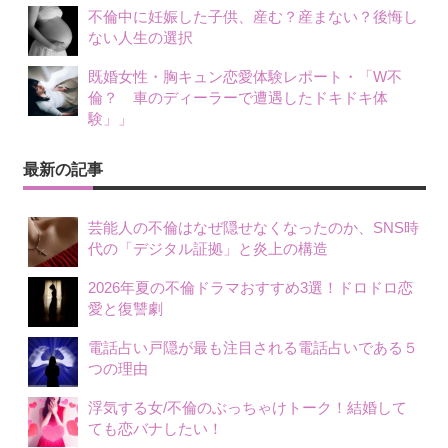
不倫中に妊娠した子供、産む？産まない？後悔し
ない人生の選択
既婚女性・胸キュン恋愛体験レポート・「W不
倫？ 車のディーラーで遭遇したドキドキ体
験」」
最新の記事
芸能人の不倫はなぜ隠せなくなったのか、SNS時
代の「デジタル証拠」と炎上の構造
2026年夏の不倫ドラマおすすめ3選！ドロドロ恋
愛と復讐劇
電話占い戸隠が最も注目される電話占いである５
つの理由
浮気する女/不倫のぶっちゃけトーク！結婚して
ても恋バナしたい！