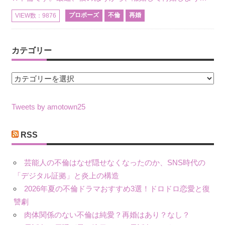
プロポーズ
不倫
再婚
VIEW数：9876
カテゴリー
カ
テ
ゴ
Tweets by amotown25
リ
ー
RSS
芸能人の不倫はなぜ隠せなくなったのか、SNS時代の
「デジタル証拠」と炎上の構造
2026年夏の不倫ドラマおすすめ3選！ドロドロ恋愛と復
讐劇
肉体関係のない不倫は純愛？再婚はあり？なし？