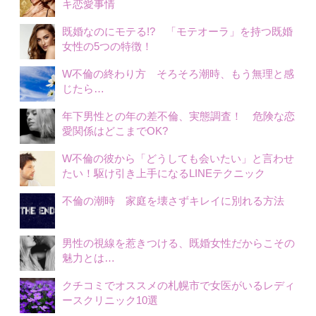
キ恋愛事情
既婚なのにモテる!? 「モテオーラ」を持つ既婚
女性の5つの特徴！
W不倫の終わり方 そろそろ潮時、もう無理と感
じたら…
年下男性との年の差不倫、実態調査！ 危険な恋
愛関係はどこまでOK?
W不倫の彼から「どうしても会いたい」と言わせ
たい！駆け引き上手になるLINEテクニック
不倫の潮時 家庭を壊さずキレイに別れる方法
男性の視線を惹きつける、既婚女性だからこその
魅力とは…
クチコミでオススメの札幌市で女医がいるレディ
ースクリニック10選