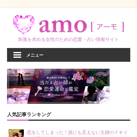
コ
ン
テ
ン
刺激を求める女性のための恋愛・占い情報サイト
ツ
へ
メニュー
ス
キ
ッ
プ
人気記事ランキング
恋をしてしまった！誰にも言えない主婦のドキド