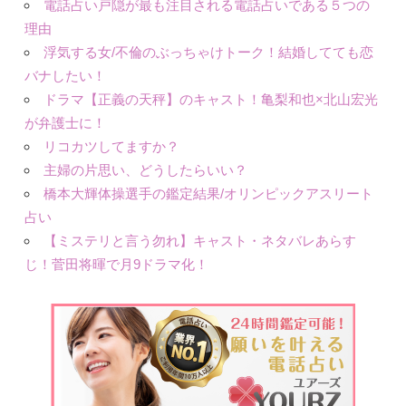
電話占い戸隠が最も注目される電話占いである５つの
理由
浮気する女/不倫のぶっちゃけトーク！結婚してても恋
バナしたい！
ドラマ【正義の天秤】のキャスト！亀梨和也×北山宏光
が弁護士に！
リコカツしてますか？
主婦の片思い、どうしたらいい？
橋本大輝体操選手の鑑定結果/オリンピックアスリート
占い
【ミステリと言う勿れ】キャスト・ネタバレあらす
じ！菅田将暉で月9ドラマ化！