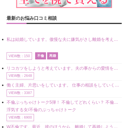
最新のお悩み口コミ相談
私は結婚しています。傲慢な夫に嫌気がさし離婚を考えていたときに、彼と出会いました。彼には恋人がいましたが、話をするうちに、夫とのことを相談するようにな
不倫
再婚
VIEW数：150
リコカツをしようと考えています。夫の事からの愛情を全く感じません。子供がいるので、子供が成長するまではと我慢しています。 まず、お金が必要だと考え、仕事の量も増やしました。ところが、夫は働かず、結局は
VIEW数：2648
働く主婦、片思いをしています。 仕事の相談をしていくうちに、彼のことを好きになりました。私には夫も子供もいます。不倫をしているわけでもなく、もちろん、この気持ちは誰にも話していません。 ラインをする関
VIEW数：3387
不倫ぶっちゃけトーク5弾！ 不倫してどれくらい？ 不倫のあれこれを、なんでもどうぞ♪♪
浮気する女/不倫のぶっちゃけトーク
VIEW数：6900
W不倫です。最近、彼のほうから、離婚して再婚しよう、と言ってきました。ハッキリいうと、そこまでは考えていませんでした。彼を好きな気持ちはあるし、彼なしの生活は考えられません。だけど、離婚して再婚すると