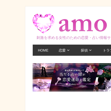
コ
ン
テ
ン
ツ
刺激を求める女性のための恋愛・占い情報サ
へ
ス
HOME
恋愛
探偵
トラ
キ
ッ
プ