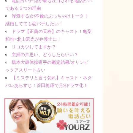
電話占い戸隠が最も注目される電話占い
である５つの理由
浮気する女/不倫のぶっちゃけトーク！
結婚してても恋バナしたい！
ドラマ【正義の天秤】のキャスト！亀梨
和也×北山宏光が弁護士に！
リコカツしてますか？
主婦の片思い、どうしたらいい？
橋本大輝体操選手の鑑定結果/オリンピ
ックアスリート占い
【ミステリと言う勿れ】キャスト・ネタ
バレあらすじ！菅田将暉で月9ドラマ化！