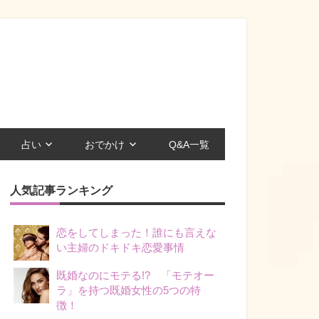
占い
おでかけ
Q&A一覧
人気記事ランキング
恋をしてしまった！誰にも言えな
い主婦のドキドキ恋愛事情
既婚なのにモテる!? 「モテオー
ラ」を持つ既婚女性の5つの特
徴！