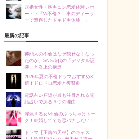
既婚女性・胸キュン恋愛体験レポ
ート・「W不倫？ 車のディーラ
ーで遭遇したドキドキ体験」」
最新の記事
芸能人の不倫はなぜ隠せなくなっ
たのか、SNS時代の「デジタル証
拠」と炎上の構造
2026年夏の不倫ドラマおすすめ3
選！ドロドロ恋愛と復讐劇
電話占い戸隠が最も注目される電
話占いである５つの理由
浮気する女/不倫のぶっちゃけトー
ク！結婚してても恋バナしたい！
ドラマ【正義の天秤】のキャス
ト！亀梨和也×北山宏光が弁護士