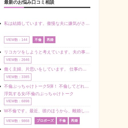
最新のお悩み口コミ相談
私は結婚しています。傲慢な夫に嫌気がさし離婚を考えていたときに、彼と出会いました。彼には恋人がいましたが、話をするうちに、夫とのことを相談するようにな
不倫
再婚
VIEW数：144
リコカツをしようと考えています。夫の事からの愛情を全く感じません。子供がいるので、子供が成長するまではと我慢しています。 まず、お金が必要だと考え、仕事の量も増やしました。ところが、夫は働かず、結局は
VIEW数：2646
働く主婦、片思いをしています。 仕事の相談をしていくうちに、彼のことを好きになりました。私には夫も子供もいます。不倫をしているわけでもなく、もちろん、この気持ちは誰にも話していません。 ラインをする関
VIEW数：3385
不倫ぶっちゃけトーク5弾！ 不倫してどれくらい？ 不倫のあれこれを、なんでもどうぞ♪♪
浮気する女/不倫のぶっちゃけトーク
VIEW数：6898
W不倫です。最近、彼のほうから、離婚して再婚しよう、と言ってきました。ハッキリいうと、そこまでは考えていませんでした。彼を好きな気持ちはあるし、彼なしの生活は考えられません。だけど、離婚して再婚すると
プロポーズ
不倫
再婚
VIEW数：9868