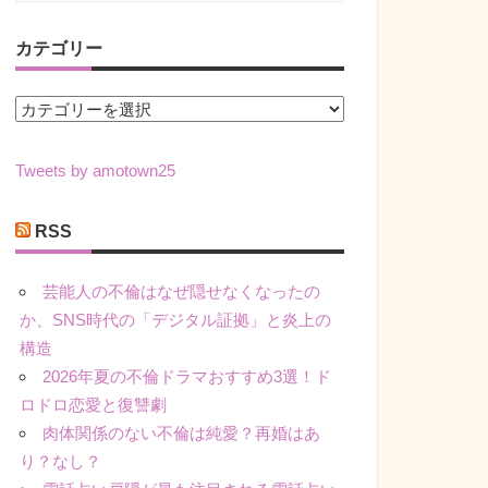
カテゴリー
カ
テ
ゴ
Tweets by amotown25
リ
ー
RSS
芸能人の不倫はなぜ隠せなくなったの
か、SNS時代の「デジタル証拠」と炎上の
構造
2026年夏の不倫ドラマおすすめ3選！ド
ロドロ恋愛と復讐劇
肉体関係のない不倫は純愛？再婚はあ
り？なし？