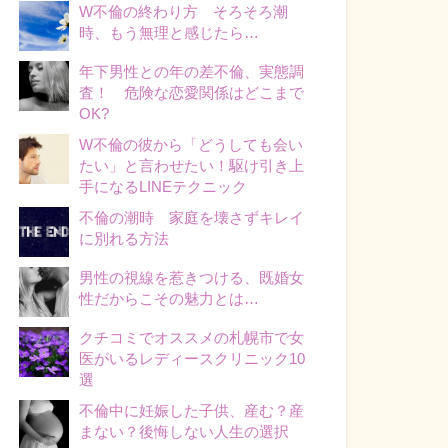
W不倫の終わり方 そろそろ潮
時、もう無理と感じたら…
年下男性との年の差不倫、実態調
査！ 危険な恋愛関係はどこまで
OK?
W不倫の彼から「どうしても会い
たい」と言わせたい！駆け引き上
手になるLINEテクニック
不倫の潮時 家庭を壊さずキレイ
に別れる方法
男性の視線を惹きつける、既婚女
性だからこその魅力とは…
クチコミでオススメの札幌市で女
医がいるレディースクリニック10
選
不倫中に妊娠した子供、産む？産
まない？後悔しない人生の選択