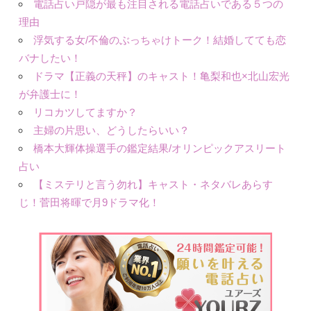
電話占い戸隠が最も注目される電話占いである５つの
理由
浮気する女/不倫のぶっちゃけトーク！結婚してても恋
バナしたい！
ドラマ【正義の天秤】のキャスト！亀梨和也×北山宏光
が弁護士に！
リコカツしてますか？
主婦の片思い、どうしたらいい？
橋本大輝体操選手の鑑定結果/オリンピックアスリート
占い
【ミステリと言う勿れ】キャスト・ネタバレあらす
じ！菅田将暉で月9ドラマ化！