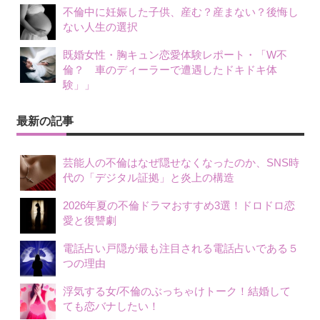
不倫中に妊娠した子供、産む？産まない？後悔し
ない人生の選択
既婚女性・胸キュン恋愛体験レポート・「W不
倫？ 車のディーラーで遭遇したドキドキ体
験」」
最新の記事
芸能人の不倫はなぜ隠せなくなったのか、SNS時
代の「デジタル証拠」と炎上の構造
2026年夏の不倫ドラマおすすめ3選！ドロドロ恋
愛と復讐劇
電話占い戸隠が最も注目される電話占いである５
つの理由
浮気する女/不倫のぶっちゃけトーク！結婚して
ても恋バナしたい！