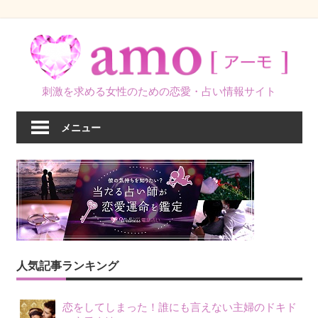
コ
ン
テ
ン
刺激を求める女性のための恋愛・占い情報サイト
ツ
へ
メニュー
ス
キ
ッ
プ
人気記事ランキング
恋をしてしまった！誰にも言えない主婦のドキド