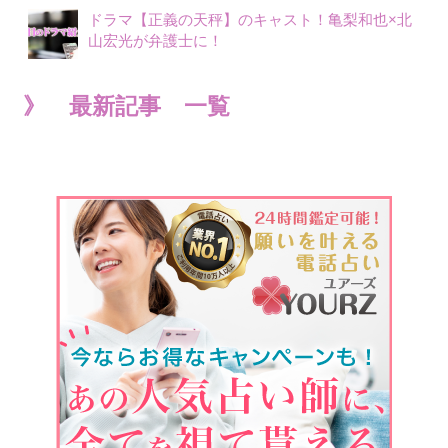
ドラマ【正義の天秤】のキャスト！亀梨和也×北
山宏光が弁護士に！
》 最新記事 一覧