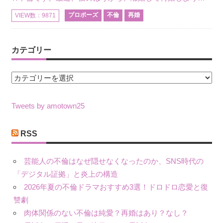
プロポーズ
不倫
再婚
VIEW数：9871
カテゴリー
カ
テ
ゴ
Tweets by amotown25
リ
ー
RSS
芸能人の不倫はなぜ隠せなくなったのか、SNS時代の
「デジタル証拠」と炎上の構造
2026年夏の不倫ドラマおすすめ3選！ドロドロ恋愛と復
讐劇
肉体関係のない不倫は純愛？再婚はあり？なし？