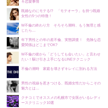
キ恋愛事情
既婚なのにモテる!? 「モテオーラ」を持つ既婚
女性の5つの特徴！
W不倫の終わり方 そろそろ潮時、もう無理と感
じたら…
年下男性との年の差不倫、実態調査！ 危険な恋
愛関係はどこまでOK?
W不倫の彼から「どうしても会いたい」と言わせ
たい！駆け引き上手になるLINEテクニック
不倫の潮時 家庭を壊さずキレイに別れる方法
男性の視線を惹きつける、既婚女性だからこその
魅力とは…
クチコミでオススメの札幌市で女医がいるレディ
ースクリニック10選