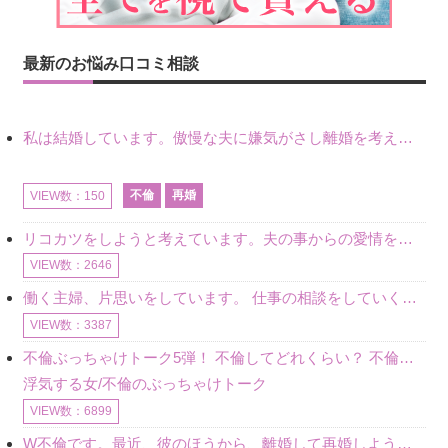
最新のお悩み口コミ相談
私は結婚しています。傲慢な夫に嫌気がさし離婚を考えていたときに、彼と出会いました。彼には恋人がいましたが、話をするうちに、夫とのことを相談するようにな
不倫
再婚
VIEW数：150
リコカツをしようと考えています。夫の事からの愛情を全く感じません。子供がいるので、子供が成長するまではと我慢しています。 まず、お金が必要だと考え、仕事の量も増やしました。ところが、夫は働かず、結局は
VIEW数：2646
働く主婦、片思いをしています。 仕事の相談をしていくうちに、彼のことを好きになりました。私には夫も子供もいます。不倫をしているわけでもなく、もちろん、この気持ちは誰にも話していません。 ラインをする関
VIEW数：3387
不倫ぶっちゃけトーク5弾！ 不倫してどれくらい？ 不倫のあれこれを、なんでもどうぞ♪♪
浮気する女/不倫のぶっちゃけトーク
VIEW数：6899
W不倫です。最近、彼のほうから、離婚して再婚しよう、と言ってきました。ハッキリいうと、そこまでは考えていませんでした。彼を好きな気持ちはあるし、彼なしの生活は考えられません。だけど、離婚して再婚すると