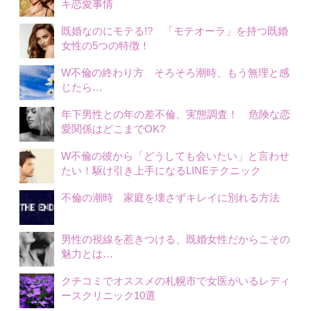
キ恋愛事情
既婚なのにモテる!? 「モテオーラ」を持つ既婚
女性の5つの特徴！
W不倫の終わり方 そろそろ潮時、もう無理と感
じたら…
年下男性との年の差不倫、実態調査！ 危険な恋
愛関係はどこまでOK?
W不倫の彼から「どうしても会いたい」と言わせ
たい！駆け引き上手になるLINEテクニック
不倫の潮時 家庭を壊さずキレイに別れる方法
男性の視線を惹きつける、既婚女性だからこその
魅力とは…
クチコミでオススメの札幌市で女医がいるレディ
ースクリニック10選