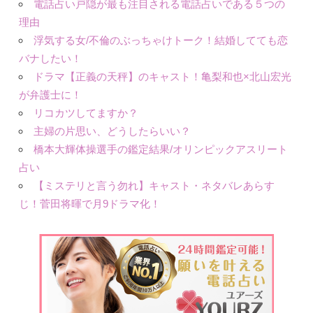
電話占い戸隠が最も注目される電話占いである５つの
理由
浮気する女/不倫のぶっちゃけトーク！結婚してても恋
バナしたい！
ドラマ【正義の天秤】のキャスト！亀梨和也×北山宏光
が弁護士に！
リコカツしてますか？
主婦の片思い、どうしたらいい？
橋本大輝体操選手の鑑定結果/オリンピックアスリート
占い
【ミステリと言う勿れ】キャスト・ネタバレあらす
じ！菅田将暉で月9ドラマ化！