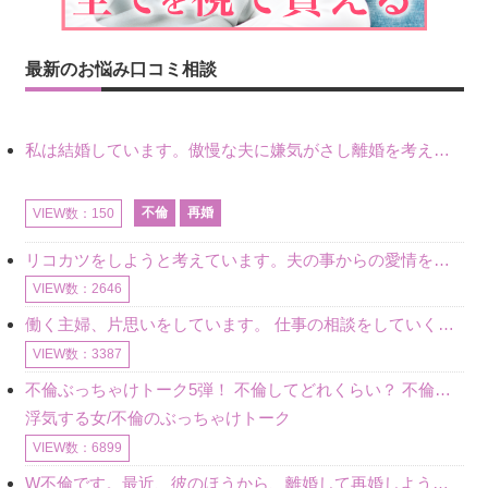
最新のお悩み口コミ相談
私は結婚しています。傲慢な夫に嫌気がさし離婚を考えていたときに、彼と出会いました。彼には恋人がいましたが、話をするうちに、夫とのことを相談するようにな
不倫
再婚
VIEW数：150
リコカツをしようと考えています。夫の事からの愛情を全く感じません。子供がいるので、子供が成長するまではと我慢しています。 まず、お金が必要だと考え、仕事の量も増やしました。ところが、夫は働かず、結局は
VIEW数：2646
働く主婦、片思いをしています。 仕事の相談をしていくうちに、彼のことを好きになりました。私には夫も子供もいます。不倫をしているわけでもなく、もちろん、この気持ちは誰にも話していません。 ラインをする関
VIEW数：3387
不倫ぶっちゃけトーク5弾！ 不倫してどれくらい？ 不倫のあれこれを、なんでもどうぞ♪♪
浮気する女/不倫のぶっちゃけトーク
VIEW数：6899
W不倫です。最近、彼のほうから、離婚して再婚しよう、と言ってきました。ハッキリいうと、そこまでは考えていませんでした。彼を好きな気持ちはあるし、彼なしの生活は考えられません。だけど、離婚して再婚すると