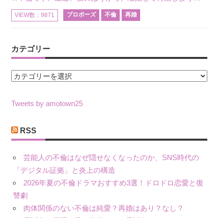
プロポーズ
不倫
再婚
VIEW数：9871
カテゴリー
カ
テ
ゴ
Tweets by amotown25
リ
ー
RSS
芸能人の不倫はなぜ隠せなくなったのか、SNS時代の
「デジタル証拠」と炎上の構造
2026年夏の不倫ドラマおすすめ3選！ドロドロ恋愛と復
讐劇
肉体関係のない不倫は純愛？再婚はあり？なし？