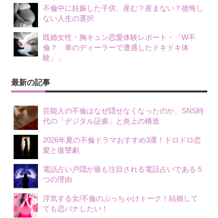
不倫中に妊娠した子供、産む？産まない？後悔し
ない人生の選択
既婚女性・胸キュン恋愛体験レポート・「W不
倫？ 車のディーラーで遭遇したドキドキ体
験」」
最新の記事
芸能人の不倫はなぜ隠せなくなったのか、SNS時
代の「デジタル証拠」と炎上の構造
2026年夏の不倫ドラマおすすめ3選！ドロドロ恋
愛と復讐劇
電話占い戸隠が最も注目される電話占いである５
つの理由
浮気する女/不倫のぶっちゃけトーク！結婚して
ても恋バナしたい！