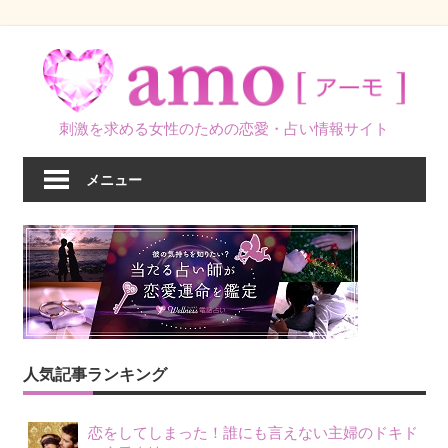
コ
ン
テ
ン
刺激を求める女性のための恋愛・占い情報サイト
ツ
へ
メニュー
ス
キ
ッ
プ
人気記事ランキング
恋をしてしまった！誰にも言えない主婦のドキド