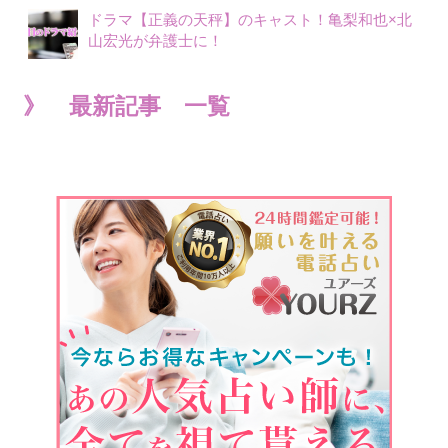
ドラマ【正義の天秤】のキャスト！亀梨和也×北
山宏光が弁護士に！
》 最新記事 一覧