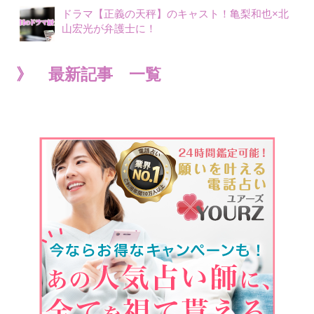
ドラマ【正義の天秤】のキャスト！亀梨和也×北
山宏光が弁護士に！
》 最新記事 一覧