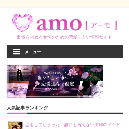
コ
ン
テ
ン
刺激を求める女性のための恋愛・占い情報サイト
ツ
へ
メニュー
ス
キ
ッ
プ
人気記事ランキング
恋をしてしまった！誰にも言えない主婦のドキド