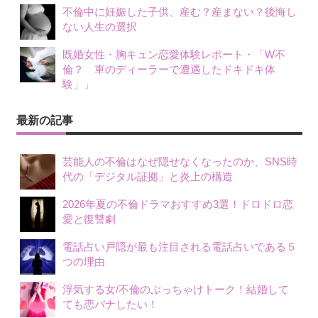
不倫中に妊娠した子供、産む？産まない？後悔し
ない人生の選択
既婚女性・胸キュン恋愛体験レポート・「W不
倫？ 車のディーラーで遭遇したドキドキ体
験」」
最新の記事
芸能人の不倫はなぜ隠せなくなったのか、SNS時
代の「デジタル証拠」と炎上の構造
2026年夏の不倫ドラマおすすめ3選！ドロドロ恋
愛と復讐劇
電話占い戸隠が最も注目される電話占いである５
つの理由
浮気する女/不倫のぶっちゃけトーク！結婚して
ても恋バナしたい！