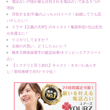
電話占い戸隠が最も注目される電話占いである５つの
理由
浮気する女/不倫のぶっちゃけトーク！結婚してても恋
バナしたい！
ドラマ【正義の天秤】のキャスト！亀梨和也×北山宏光
が弁護士に！
リコカツしてますか？
主婦の片思い、どうしたらいい？
橋本大輝体操選手の鑑定結果/オリンピックアスリート
占い
【ミステリと言う勿れ】キャスト・ネタバレあらす
じ！菅田将暉で月9ドラマ化！