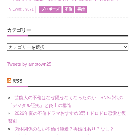
プロポーズ
不倫
再婚
VIEW数：9871
カテゴリー
カ
テ
ゴ
Tweets by amotown25
リ
ー
RSS
芸能人の不倫はなぜ隠せなくなったのか、SNS時代の
「デジタル証拠」と炎上の構造
2026年夏の不倫ドラマおすすめ3選！ドロドロ恋愛と復
讐劇
肉体関係のない不倫は純愛？再婚はあり？なし？