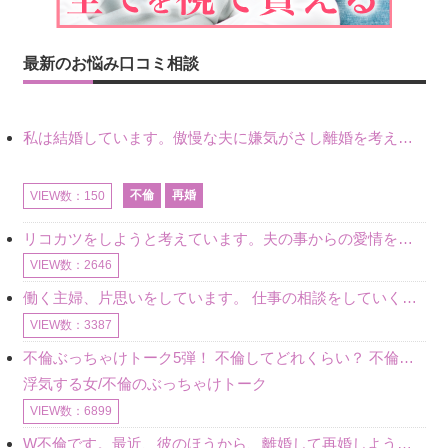
最新のお悩み口コミ相談
私は結婚しています。傲慢な夫に嫌気がさし離婚を考えていたときに、彼と出会いました。彼には恋人がいましたが、話をするうちに、夫とのことを相談するようにな
不倫
再婚
VIEW数：150
リコカツをしようと考えています。夫の事からの愛情を全く感じません。子供がいるので、子供が成長するまではと我慢しています。 まず、お金が必要だと考え、仕事の量も増やしました。ところが、夫は働かず、結局は
VIEW数：2646
働く主婦、片思いをしています。 仕事の相談をしていくうちに、彼のことを好きになりました。私には夫も子供もいます。不倫をしているわけでもなく、もちろん、この気持ちは誰にも話していません。 ラインをする関
VIEW数：3387
不倫ぶっちゃけトーク5弾！ 不倫してどれくらい？ 不倫のあれこれを、なんでもどうぞ♪♪
浮気する女/不倫のぶっちゃけトーク
VIEW数：6899
W不倫です。最近、彼のほうから、離婚して再婚しよう、と言ってきました。ハッキリいうと、そこまでは考えていませんでした。彼を好きな気持ちはあるし、彼なしの生活は考えられません。だけど、離婚して再婚すると