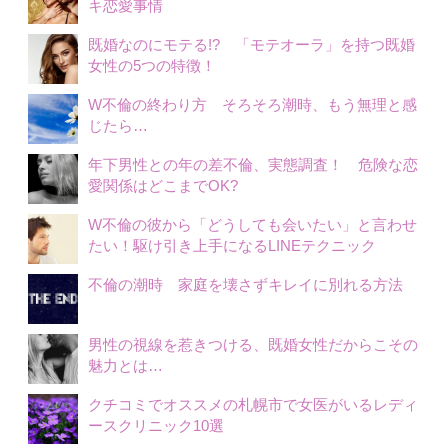
キ恋愛事情
既婚なのにモテる!? 「モテオーラ」を持つ既婚
女性の5つの特徴！
W不倫の終わり方 そろそろ潮時、もう無理と感
じたら…
年下男性との年の差不倫、実態調査！ 危険な恋
愛関係はどこまでOK?
W不倫の彼から「どうしても会いたい」と言わせ
たい！駆け引き上手になるLINEテクニック
不倫の潮時 家庭を壊さずキレイに別れる方法
男性の視線を惹きつける、既婚女性だからこその
魅力とは…
クチコミでオススメの札幌市で女医がいるレディ
ースクリニック10選