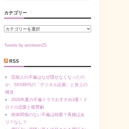
カテゴリー
カ
テ
ゴ
Tweets by amotown25
リ
ー
RSS
芸能人の不倫はなぜ隠せなくなったの
か、SNS時代の「デジタル証拠」と炎上の
構造
2026年夏の不倫ドラマおすすめ3選！ド
ロドロ恋愛と復讐劇
肉体関係のない不倫は純愛？再婚はあ
り？なし？