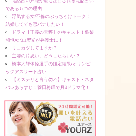
電話占い戸隠が最も注目される電話占い
である５つの理由
浮気する女/不倫のぶっちゃけトーク！
結婚してても恋バナしたい！
ドラマ【正義の天秤】のキャスト！亀梨
和也×北山宏光が弁護士に！
リコカツしてますか？
主婦の片思い、どうしたらいい？
橋本大輝体操選手の鑑定結果/オリンピ
ックアスリート占い
【ミステリと言う勿れ】キャスト・ネタ
バレあらすじ！菅田将暉で月9ドラマ化！