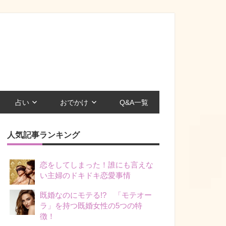
占い
おでかけ
Q&A一覧
人気記事ランキング
恋をしてしまった！誰にも言えな
い主婦のドキドキ恋愛事情
既婚なのにモテる!? 「モテオー
ラ」を持つ既婚女性の5つの特
徴！