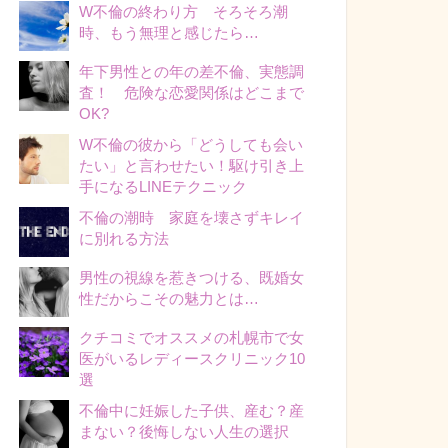
W不倫の終わり方 そろそろ潮
時、もう無理と感じたら…
年下男性との年の差不倫、実態調
査！ 危険な恋愛関係はどこまで
OK?
W不倫の彼から「どうしても会い
たい」と言わせたい！駆け引き上
手になるLINEテクニック
不倫の潮時 家庭を壊さずキレイ
に別れる方法
男性の視線を惹きつける、既婚女
性だからこその魅力とは…
クチコミでオススメの札幌市で女
医がいるレディースクリニック10
選
不倫中に妊娠した子供、産む？産
まない？後悔しない人生の選択