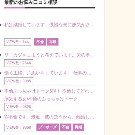
最新のお悩み口コミ相談
私は結婚しています。傲慢な夫に嫌気がさし離婚を考えていたときに、彼と出会いました。彼には恋人がいましたが、話をするうちに、夫とのことを相談するようにな
不倫
再婚
VIEW数：144
リコカツをしようと考えています。夫の事からの愛情を全く感じません。子供がいるので、子供が成長するまではと我慢しています。 まず、お金が必要だと考え、仕事の量も増やしました。ところが、夫は働かず、結局は
VIEW数：2646
働く主婦、片思いをしています。 仕事の相談をしていくうちに、彼のことを好きになりました。私には夫も子供もいます。不倫をしているわけでもなく、もちろん、この気持ちは誰にも話していません。 ラインをする関
VIEW数：3385
不倫ぶっちゃけトーク5弾！ 不倫してどれくらい？ 不倫のあれこれを、なんでもどうぞ♪♪
浮気する女/不倫のぶっちゃけトーク
VIEW数：6898
W不倫です。最近、彼のほうから、離婚して再婚しよう、と言ってきました。ハッキリいうと、そこまでは考えていませんでした。彼を好きな気持ちはあるし、彼なしの生活は考えられません。だけど、離婚して再婚すると
プロポーズ
不倫
再婚
VIEW数：9868