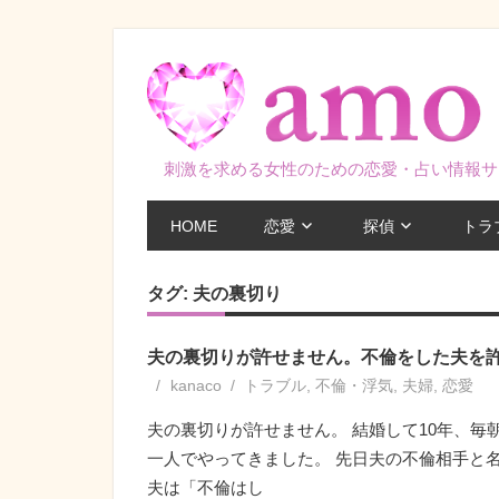
コ
ン
テ
ン
ツ
刺激を求める女性のための恋愛・占い情報サ
へ
ス
HOME
恋愛
探偵
トラ
キ
ッ
タグ:
夫の裏切り
プ
夫の裏切りが許せません。不倫をした夫を
kanaco
トラブル
,
不倫・浮気
,
夫婦
,
恋愛
夫の裏切りが許せません。 結婚して10年、
一人でやってきました。 先日夫の不倫相手と
夫は「不倫はし