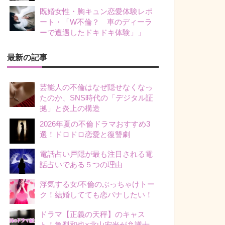
既婚女性・胸キュン恋愛体験レポ
ート・「W不倫？ 車のディーラ
ーで遭遇したドキドキ体験」」
最新の記事
芸能人の不倫はなぜ隠せなくなっ
たのか、SNS時代の「デジタル証
拠」と炎上の構造
2026年夏の不倫ドラマおすすめ3
選！ドロドロ恋愛と復讐劇
電話占い戸隠が最も注目される電
話占いである５つの理由
浮気する女/不倫のぶっちゃけトー
ク！結婚してても恋バナしたい！
ドラマ【正義の天秤】のキャス
ト！亀梨和也×北山宏光が弁護士