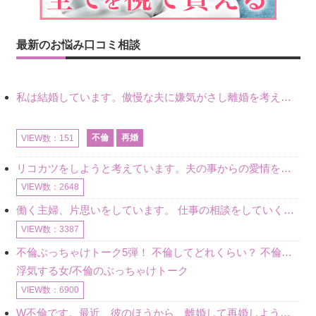
最新のお悩み口コミ相談
私は結婚しています。傲慢な夫に嫌気がさし離婚を考えていたときに、彼と出会いました。彼には恋人がいましたが、話をするうちに、夫とのことを相談するようにな
不倫
再婚
VIEW数：151
リコカツをしようと考えています。夫の事からの愛情を全く感じません。子供がいるので、子供が成長するまではと我慢しています。 まず、お金が必要だと考え、仕事の量も増やしました。ところが、夫は働かず、結局は
VIEW数：2648
働く主婦、片思いをしています。 仕事の相談をしていくうちに、彼のことを好きになりました。私には夫も子供もいます。不倫をしているわけでもなく、もちろん、この気持ちは誰にも話していません。 ラインをする関
VIEW数：3387
不倫ぶっちゃけトーク5弾！ 不倫してどれくらい？ 不倫のあれこれを、なんでもどうぞ♪♪
浮気する女/不倫のぶっちゃけトーク
VIEW数：6900
W不倫です。最近、彼のほうから、離婚して再婚しよう、と言ってきました。ハッキリいうと、そこまでは考えていませんでした。彼を好きな気持ちはあるし、彼なしの生活は考えられません。だけど、離婚して再婚すると