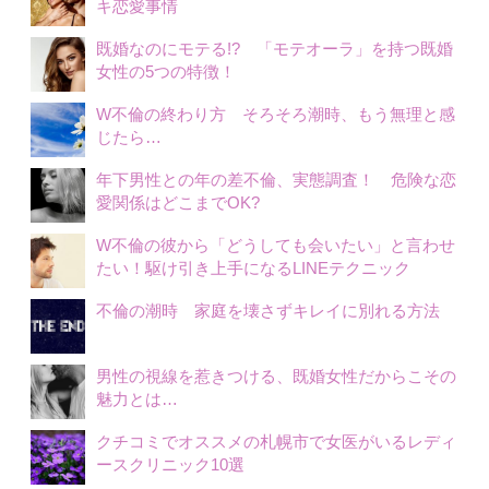
キ恋愛事情
既婚なのにモテる!? 「モテオーラ」を持つ既婚
女性の5つの特徴！
W不倫の終わり方 そろそろ潮時、もう無理と感
じたら…
年下男性との年の差不倫、実態調査！ 危険な恋
愛関係はどこまでOK?
W不倫の彼から「どうしても会いたい」と言わせ
たい！駆け引き上手になるLINEテクニック
不倫の潮時 家庭を壊さずキレイに別れる方法
男性の視線を惹きつける、既婚女性だからこその
魅力とは…
クチコミでオススメの札幌市で女医がいるレディ
ースクリニック10選