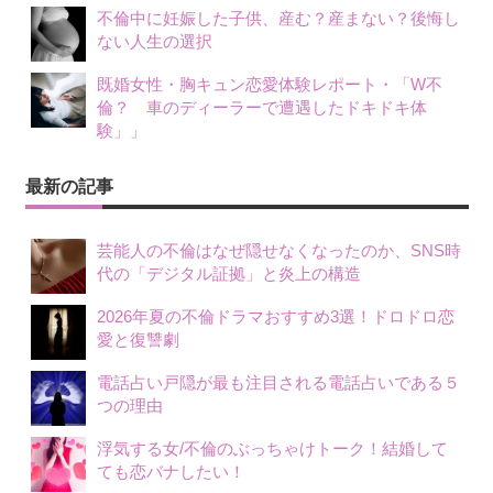
不倫中に妊娠した子供、産む？産まない？後悔し
ない人生の選択
既婚女性・胸キュン恋愛体験レポート・「W不
倫？ 車のディーラーで遭遇したドキドキ体
験」」
最新の記事
芸能人の不倫はなぜ隠せなくなったのか、SNS時
代の「デジタル証拠」と炎上の構造
2026年夏の不倫ドラマおすすめ3選！ドロドロ恋
愛と復讐劇
電話占い戸隠が最も注目される電話占いである５
つの理由
浮気する女/不倫のぶっちゃけトーク！結婚して
ても恋バナしたい！