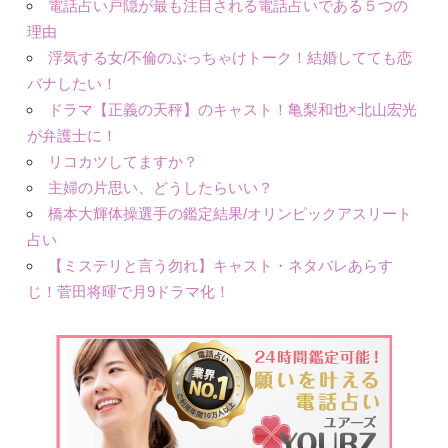
電話占い戸隠が最も注目される電話占いである５つの
理由
浮気する女/不倫のぶっちゃけトーク！結婚してても恋
バナしたい！
ドラマ【正義の天秤】のキャスト！亀梨和也×北山宏光
が弁護士に！
リコカツしてますか？
主婦の片思い、どうしたらいい？
橋本大輝体操選手の鑑定結果/オリンピックアスリート
占い
【ミステリと言う勿れ】キャスト・ネタバレあらす
じ！菅田将暉で月9ドラマ化！