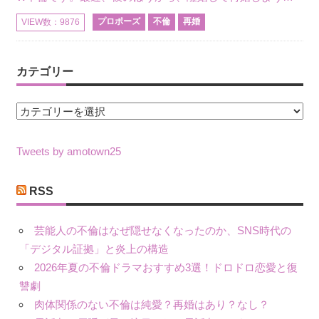
プロポーズ
不倫
再婚
VIEW数：9876
カテゴリー
カ
テ
ゴ
Tweets by amotown25
リ
ー
RSS
芸能人の不倫はなぜ隠せなくなったのか、SNS時代の
「デジタル証拠」と炎上の構造
2026年夏の不倫ドラマおすすめ3選！ドロドロ恋愛と復
讐劇
肉体関係のない不倫は純愛？再婚はあり？なし？