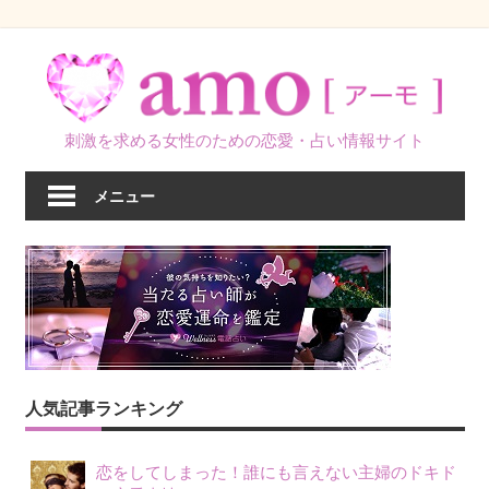
コ
ン
テ
ン
刺激を求める女性のための恋愛・占い情報サイト
ツ
へ
メニュー
ス
キ
ッ
プ
人気記事ランキング
恋をしてしまった！誰にも言えない主婦のドキド