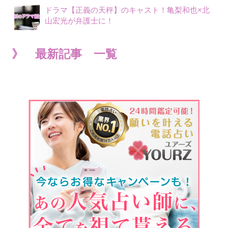
ドラマ【正義の天秤】のキャスト！亀梨和也×北
山宏光が弁護士に！
》 最新記事 一覧