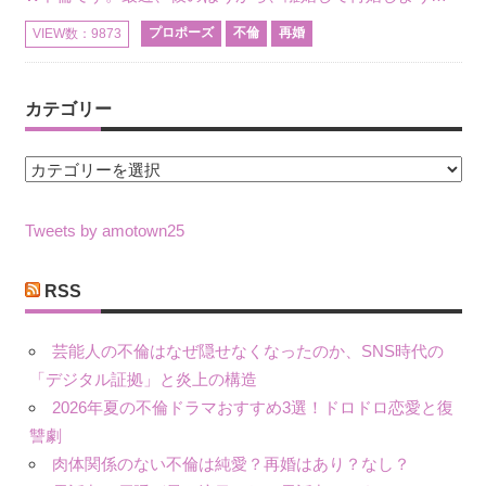
プロポーズ
不倫
再婚
VIEW数：9873
カテゴリー
カ
テ
ゴ
Tweets by amotown25
リ
ー
RSS
芸能人の不倫はなぜ隠せなくなったのか、SNS時代の
「デジタル証拠」と炎上の構造
2026年夏の不倫ドラマおすすめ3選！ドロドロ恋愛と復
讐劇
肉体関係のない不倫は純愛？再婚はあり？なし？