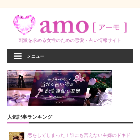
コ
ン
テ
ン
刺激を求める女性のための恋愛・占い情報サイト
ツ
へ
メニュー
ス
キ
ッ
プ
人気記事ランキング
恋をしてしまった！誰にも言えない主婦のドキド