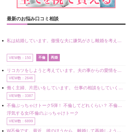
最新のお悩み口コミ相談
私は結婚しています。傲慢な夫に嫌気がさし離婚を考えていたときに、彼と出会いました。彼には恋人がいましたが、話をするうちに、夫とのことを相談するようにな
不倫
再婚
VIEW数：150
リコカツをしようと考えています。夫の事からの愛情を全く感じません。子供がいるので、子供が成長するまではと我慢しています。 まず、お金が必要だと考え、仕事の量も増やしました。ところが、夫は働かず、結局は
VIEW数：2646
働く主婦、片思いをしています。 仕事の相談をしていくうちに、彼のことを好きになりました。私には夫も子供もいます。不倫をしているわけでもなく、もちろん、この気持ちは誰にも話していません。 ラインをする関
VIEW数：3387
不倫ぶっちゃけトーク5弾！ 不倫してどれくらい？ 不倫のあれこれを、なんでもどうぞ♪♪
浮気する女/不倫のぶっちゃけトーク
VIEW数：6899
W不倫です。最近、彼のほうから、離婚して再婚しよう、と言ってきました。ハッキリいうと、そこまでは考えていませんでした。彼を好きな気持ちはあるし、彼なしの生活は考えられません。だけど、離婚して再婚すると