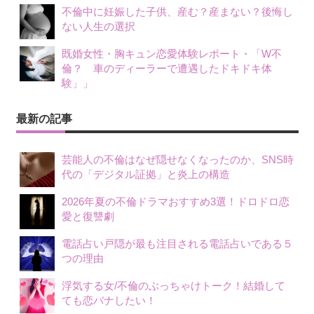
不倫中に妊娠した子供、産む？産まない？後悔し
ない人生の選択
既婚女性・胸キュン恋愛体験レポート・「W不
倫？ 車のディーラーで遭遇したドキドキ体
験」」
最新の記事
芸能人の不倫はなぜ隠せなくなったのか、SNS時
代の「デジタル証拠」と炎上の構造
2026年夏の不倫ドラマおすすめ3選！ドロドロ恋
愛と復讐劇
電話占い戸隠が最も注目される電話占いである５
つの理由
浮気する女/不倫のぶっちゃけトーク！結婚して
ても恋バナしたい！