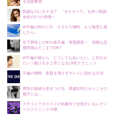
キ恋愛事情
既婚なのにモテる!? 「モテオーラ」を持つ既婚
女性の5つの特徴！
W不倫の終わり方 そろそろ潮時、もう無理と感
じたら…
年下男性との年の差不倫、実態調査！ 危険な恋
愛関係はどこまでOK?
W不倫の彼から「どうしても会いたい」と言わせ
たい！駆け引き上手になるLINEテクニック
不倫の潮時 家庭を壊さずキレイに別れる方法
男性の視線を惹きつける、既婚女性だからこその
魅力とは…
クチコミでオススメの札幌市で女医がいるレディ
ースクリニック10選