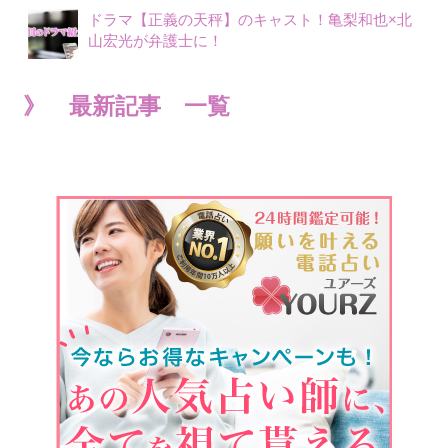
ドラマ【正義の天秤】のキャスト！亀梨和也×北
山宏光が弁護士に！
》 最新記事 一覧