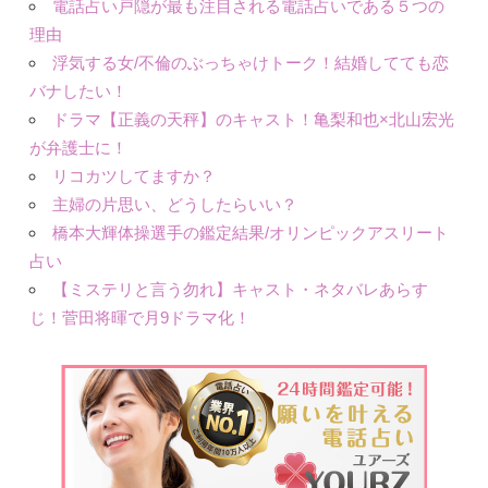
電話占い戸隠が最も注目される電話占いである５つの
理由
浮気する女/不倫のぶっちゃけトーク！結婚してても恋
バナしたい！
ドラマ【正義の天秤】のキャスト！亀梨和也×北山宏光
が弁護士に！
リコカツしてますか？
主婦の片思い、どうしたらいい？
橋本大輝体操選手の鑑定結果/オリンピックアスリート
占い
【ミステリと言う勿れ】キャスト・ネタバレあらす
じ！菅田将暉で月9ドラマ化！