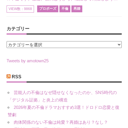
プロポーズ
不倫
再婚
VIEW数：9868
カテゴリー
カ
テ
ゴ
Tweets by amotown25
リ
ー
RSS
芸能人の不倫はなぜ隠せなくなったのか、SNS時代の
「デジタル証拠」と炎上の構造
2026年夏の不倫ドラマおすすめ3選！ドロドロ恋愛と復
讐劇
肉体関係のない不倫は純愛？再婚はあり？なし？