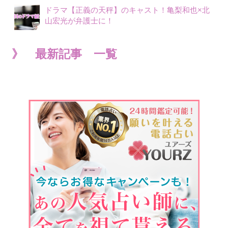
ドラマ【正義の天秤】のキャスト！亀梨和也×北
山宏光が弁護士に！
》 最新記事 一覧