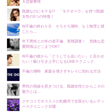
キ恋愛事情
既婚なのにモテる!? 「モテオーラ」を持つ既婚
女性の5つの特徴！
W不倫の終わり方 そろそろ潮時、もう無理と感
じたら…
年下男性との年の差不倫、実態調査！ 危険な恋
愛関係はどこまでOK?
W不倫の彼から「どうしても会いたい」と言わせ
たい！駆け引き上手になるLINEテクニック
不倫の潮時 家庭を壊さずキレイに別れる方法
男性の視線を惹きつける、既婚女性だからこその
魅力とは…
クチコミでオススメの札幌市で女医がいるレディ
ースクリニック10選