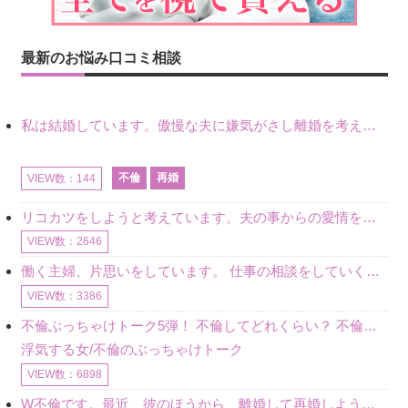
最新のお悩み口コミ相談
私は結婚しています。傲慢な夫に嫌気がさし離婚を考えていたときに、彼と出会いました。彼には恋人がいましたが、話をするうちに、夫とのことを相談するようにな
不倫
再婚
VIEW数：144
リコカツをしようと考えています。夫の事からの愛情を全く感じません。子供がいるので、子供が成長するまではと我慢しています。 まず、お金が必要だと考え、仕事の量も増やしました。ところが、夫は働かず、結局は
VIEW数：2646
働く主婦、片思いをしています。 仕事の相談をしていくうちに、彼のことを好きになりました。私には夫も子供もいます。不倫をしているわけでもなく、もちろん、この気持ちは誰にも話していません。 ラインをする関
VIEW数：3386
不倫ぶっちゃけトーク5弾！ 不倫してどれくらい？ 不倫のあれこれを、なんでもどうぞ♪♪
浮気する女/不倫のぶっちゃけトーク
VIEW数：6898
W不倫です。最近、彼のほうから、離婚して再婚しよう、と言ってきました。ハッキリいうと、そこまでは考えていませんでした。彼を好きな気持ちはあるし、彼なしの生活は考えられません。だけど、離婚して再婚すると