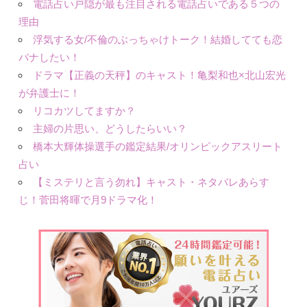
電話占い戸隠が最も注目される電話占いである５つの
理由
浮気する女/不倫のぶっちゃけトーク！結婚してても恋
バナしたい！
ドラマ【正義の天秤】のキャスト！亀梨和也×北山宏光
が弁護士に！
リコカツしてますか？
主婦の片思い、どうしたらいい？
橋本大輝体操選手の鑑定結果/オリンピックアスリート
占い
【ミステリと言う勿れ】キャスト・ネタバレあらす
じ！菅田将暉で月9ドラマ化！