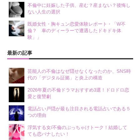
不倫中に妊娠した子供、産む？産まない？後悔し
ない人生の選択
既婚女性・胸キュン恋愛体験レポート・「W不
倫？ 車のディーラーで遭遇したドキドキ体
験」」
最新の記事
芸能人の不倫はなぜ隠せなくなったのか、SNS時
代の「デジタル証拠」と炎上の構造
2026年夏の不倫ドラマおすすめ3選！ドロドロ恋
愛と復讐劇
電話占い戸隠が最も注目される電話占いである５
つの理由
浮気する女/不倫のぶっちゃけトーク！結婚して
ても恋バナしたい！