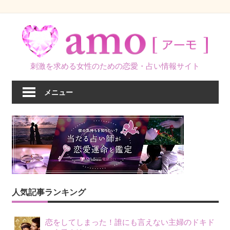
コ
ン
テ
ン
刺激を求める女性のための恋愛・占い情報サイト
ツ
へ
メニュー
ス
キ
ッ
プ
人気記事ランキング
恋をしてしまった！誰にも言えない主婦のドキド