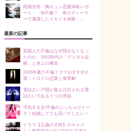
既婚女性・胸キュン恋愛体験レポ
ート・「W不倫？ 車のディーラ
ーで遭遇したドキドキ体験」」
最新の記事
芸能人の不倫はなぜ隠せなくなっ
たのか、SNS時代の「デジタル証
拠」と炎上の構造
2026年夏の不倫ドラマおすすめ3
選！ドロドロ恋愛と復讐劇
電話占い戸隠が最も注目される電
話占いである５つの理由
浮気する女/不倫のぶっちゃけトー
ク！結婚してても恋バナしたい！
ドラマ【正義の天秤】のキャス
ト！亀梨和也×北山宏光が弁護士