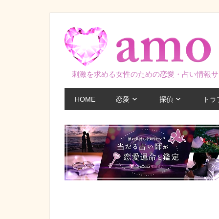
コ
ン
テ
ン
ツ
刺激を求める女性のための恋愛・占い情報サ
へ
ス
HOME
恋愛
探偵
トラ
キ
ッ
プ