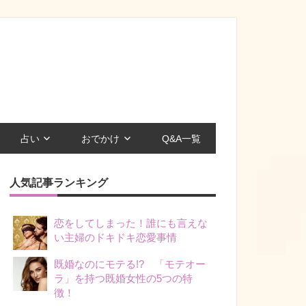
占い
おでかけ
Q&A一覧
人気記事ランキング
恋をしてしまった！誰にも言えな
い主婦のドキドキ恋愛事情
既婚なのにモテる!? 「モテオー
ラ」を持つ既婚女性の5つの特
徴！