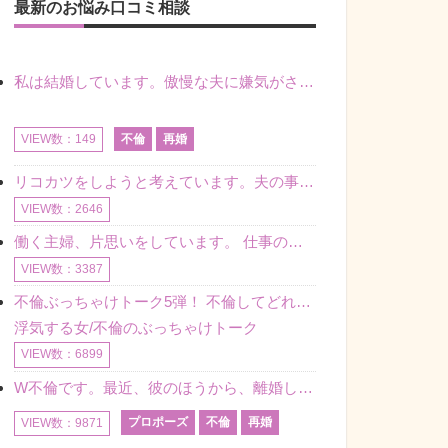
最新のお悩み口コミ相談
私は結婚しています。傲慢な夫に嫌気がさし離婚を考えていたときに、彼と出会いました。彼には恋人がいましたが、話をするうちに、夫とのことを相談するようにな
不倫
再婚
VIEW数：149
リコカツをしようと考えています。夫の事からの愛情を全く感じません。子供がいるので、子供が成長するまではと我慢しています。 まず、お金が必要だと考え、仕事の量も増やしました。ところが、夫は働かず、結局は
VIEW数：2646
働く主婦、片思いをしています。 仕事の相談をしていくうちに、彼のことを好きになりました。私には夫も子供もいます。不倫をしているわけでもなく、もちろん、この気持ちは誰にも話していません。 ラインをする関
VIEW数：3387
不倫ぶっちゃけトーク5弾！ 不倫してどれくらい？ 不倫のあれこれを、なんでもどうぞ♪♪
浮気する女/不倫のぶっちゃけトーク
VIEW数：6899
W不倫です。最近、彼のほうから、離婚して再婚しよう、と言ってきました。ハッキリいうと、そこまでは考えていませんでした。彼を好きな気持ちはあるし、彼なしの生活は考えられません。だけど、離婚して再婚すると
プロポーズ
不倫
再婚
VIEW数：9871