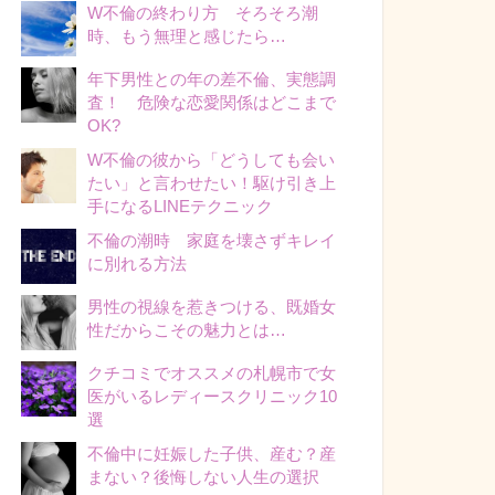
W不倫の終わり方 そろそろ潮
時、もう無理と感じたら…
年下男性との年の差不倫、実態調
査！ 危険な恋愛関係はどこまで
OK?
W不倫の彼から「どうしても会い
たい」と言わせたい！駆け引き上
手になるLINEテクニック
不倫の潮時 家庭を壊さずキレイ
に別れる方法
男性の視線を惹きつける、既婚女
性だからこその魅力とは…
クチコミでオススメの札幌市で女
医がいるレディースクリニック10
選
不倫中に妊娠した子供、産む？産
まない？後悔しない人生の選択