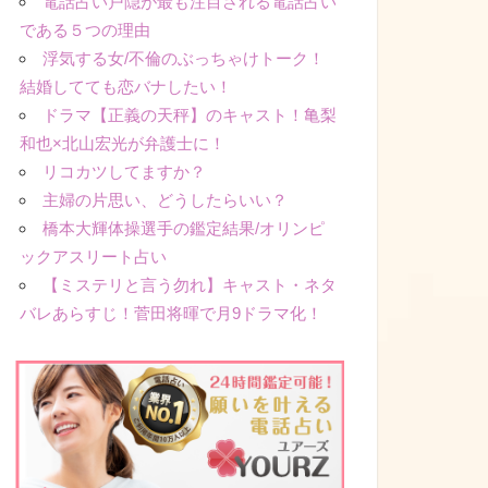
電話占い戸隠が最も注目される電話占い
である５つの理由
浮気する女/不倫のぶっちゃけトーク！
結婚してても恋バナしたい！
ドラマ【正義の天秤】のキャスト！亀梨
和也×北山宏光が弁護士に！
リコカツしてますか？
主婦の片思い、どうしたらいい？
橋本大輝体操選手の鑑定結果/オリンピ
ックアスリート占い
【ミステリと言う勿れ】キャスト・ネタ
バレあらすじ！菅田将暉で月9ドラマ化！