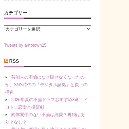
カテゴリー
カ
テ
ゴ
Tweets by amotown25
リ
ー
RSS
芸能人の不倫はなぜ隠せなくなったの
か、SNS時代の「デジタル証拠」と炎上の
構造
2026年夏の不倫ドラマおすすめ3選！ド
ロドロ恋愛と復讐劇
肉体関係のない不倫は純愛？再婚はあ
り？なし？