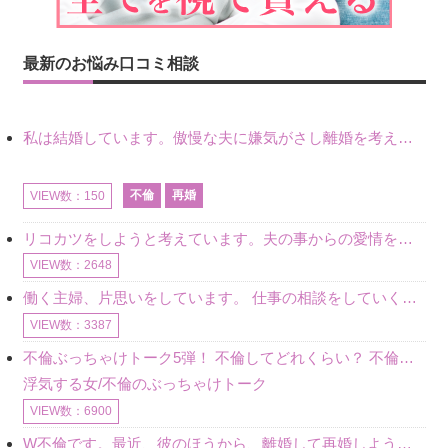
最新のお悩み口コミ相談
私は結婚しています。傲慢な夫に嫌気がさし離婚を考えていたときに、彼と出会いました。彼には恋人がいましたが、話をするうちに、夫とのことを相談するようにな
不倫
再婚
VIEW数：150
リコカツをしようと考えています。夫の事からの愛情を全く感じません。子供がいるので、子供が成長するまではと我慢しています。 まず、お金が必要だと考え、仕事の量も増やしました。ところが、夫は働かず、結局は
VIEW数：2648
働く主婦、片思いをしています。 仕事の相談をしていくうちに、彼のことを好きになりました。私には夫も子供もいます。不倫をしているわけでもなく、もちろん、この気持ちは誰にも話していません。 ラインをする関
VIEW数：3387
不倫ぶっちゃけトーク5弾！ 不倫してどれくらい？ 不倫のあれこれを、なんでもどうぞ♪♪
浮気する女/不倫のぶっちゃけトーク
VIEW数：6900
W不倫です。最近、彼のほうから、離婚して再婚しよう、と言ってきました。ハッキリいうと、そこまでは考えていませんでした。彼を好きな気持ちはあるし、彼なしの生活は考えられません。だけど、離婚して再婚すると