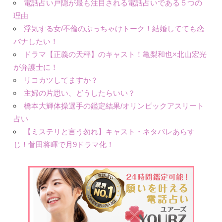
電話占い戸隠が最も注目される電話占いである５つの
理由
浮気する女/不倫のぶっちゃけトーク！結婚してても恋
バナしたい！
ドラマ【正義の天秤】のキャスト！亀梨和也×北山宏光
が弁護士に！
リコカツしてますか？
主婦の片思い、どうしたらいい？
橋本大輝体操選手の鑑定結果/オリンピックアスリート
占い
【ミステリと言う勿れ】キャスト・ネタバレあらす
じ！菅田将暉で月9ドラマ化！