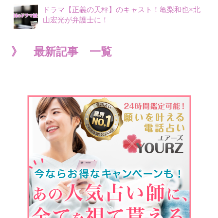
ドラマ【正義の天秤】のキャスト！亀梨和也×北
山宏光が弁護士に！
》 最新記事 一覧