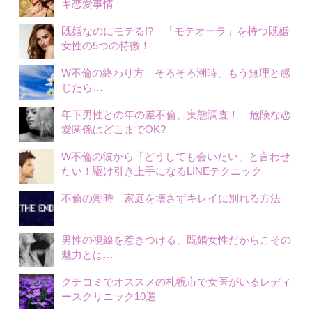
キ恋愛事情
既婚なのにモテる!? 「モテオーラ」を持つ既婚
女性の5つの特徴！
W不倫の終わり方 そろそろ潮時、もう無理と感
じたら…
年下男性との年の差不倫、実態調査！ 危険な恋
愛関係はどこまでOK?
W不倫の彼から「どうしても会いたい」と言わせ
たい！駆け引き上手になるLINEテクニック
不倫の潮時 家庭を壊さずキレイに別れる方法
男性の視線を惹きつける、既婚女性だからこその
魅力とは…
クチコミでオススメの札幌市で女医がいるレディ
ースクリニック10選