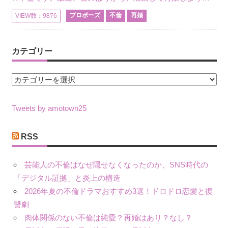
プロポーズ
不倫
再婚
VIEW数：9876
カテゴリー
カ
テ
ゴ
Tweets by amotown25
リ
ー
RSS
芸能人の不倫はなぜ隠せなくなったのか、SNS時代の
「デジタル証拠」と炎上の構造
2026年夏の不倫ドラマおすすめ3選！ドロドロ恋愛と復
讐劇
肉体関係のない不倫は純愛？再婚はあり？なし？