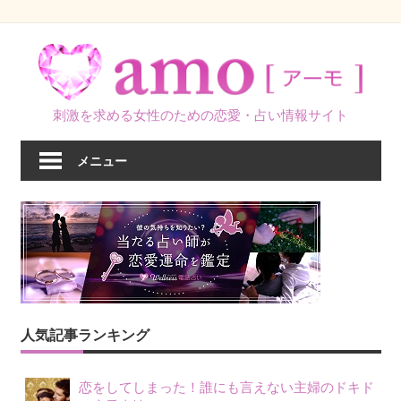
コ
ン
テ
ン
刺激を求める女性のための恋愛・占い情報サイト
ツ
へ
メニュー
ス
キ
ッ
プ
人気記事ランキング
恋をしてしまった！誰にも言えない主婦のドキド