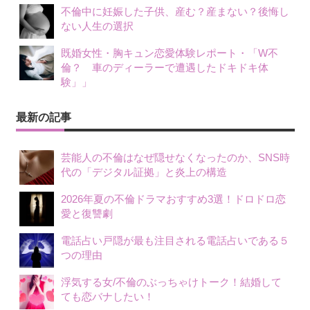
不倫中に妊娠した子供、産む？産まない？後悔し
ない人生の選択
既婚女性・胸キュン恋愛体験レポート・「W不
倫？ 車のディーラーで遭遇したドキドキ体
験」」
最新の記事
芸能人の不倫はなぜ隠せなくなったのか、SNS時
代の「デジタル証拠」と炎上の構造
2026年夏の不倫ドラマおすすめ3選！ドロドロ恋
愛と復讐劇
電話占い戸隠が最も注目される電話占いである５
つの理由
浮気する女/不倫のぶっちゃけトーク！結婚して
ても恋バナしたい！