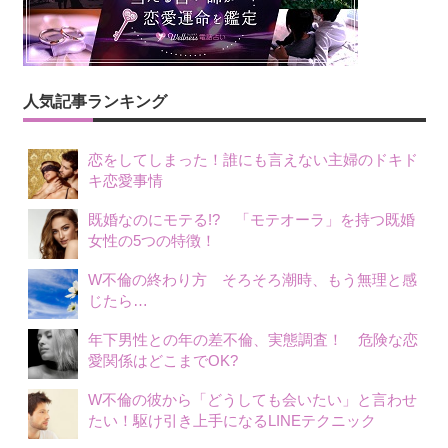
人気記事ランキング
恋をしてしまった！誰にも言えない主婦のドキド
キ恋愛事情
既婚なのにモテる!? 「モテオーラ」を持つ既婚
女性の5つの特徴！
W不倫の終わり方 そろそろ潮時、もう無理と感
じたら…
年下男性との年の差不倫、実態調査！ 危険な恋
愛関係はどこまでOK?
W不倫の彼から「どうしても会いたい」と言わせ
たい！駆け引き上手になるLINEテクニック