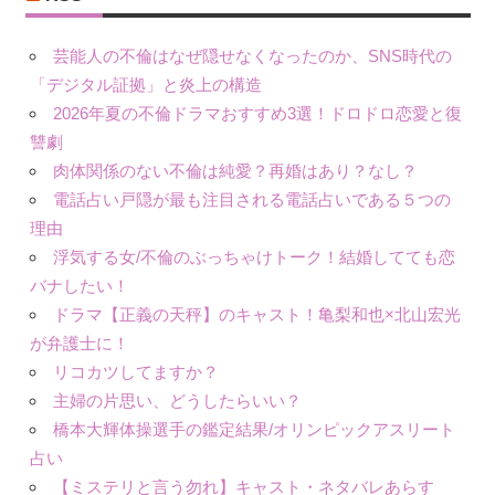
芸能人の不倫はなぜ隠せなくなったのか、SNS時代の
「デジタル証拠」と炎上の構造
2026年夏の不倫ドラマおすすめ3選！ドロドロ恋愛と復
讐劇
肉体関係のない不倫は純愛？再婚はあり？なし？
電話占い戸隠が最も注目される電話占いである５つの
理由
浮気する女/不倫のぶっちゃけトーク！結婚してても恋
バナしたい！
ドラマ【正義の天秤】のキャスト！亀梨和也×北山宏光
が弁護士に！
リコカツしてますか？
主婦の片思い、どうしたらいい？
橋本大輝体操選手の鑑定結果/オリンピックアスリート
占い
【ミステリと言う勿れ】キャスト・ネタバレあらす