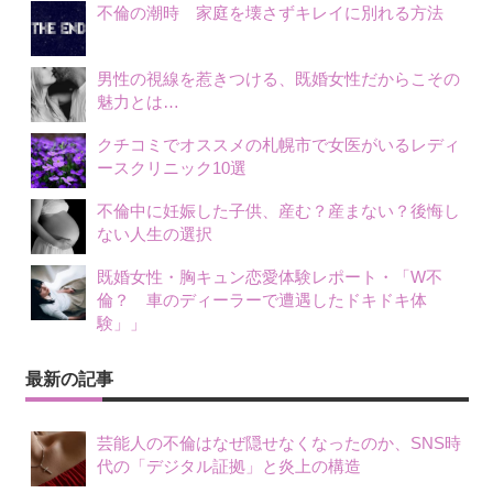
不倫の潮時 家庭を壊さずキレイに別れる方法
男性の視線を惹きつける、既婚女性だからこその
魅力とは…
クチコミでオススメの札幌市で女医がいるレディ
ースクリニック10選
不倫中に妊娠した子供、産む？産まない？後悔し
ない人生の選択
既婚女性・胸キュン恋愛体験レポート・「W不
倫？ 車のディーラーで遭遇したドキドキ体
験」」
最新の記事
芸能人の不倫はなぜ隠せなくなったのか、SNS時
代の「デジタル証拠」と炎上の構造