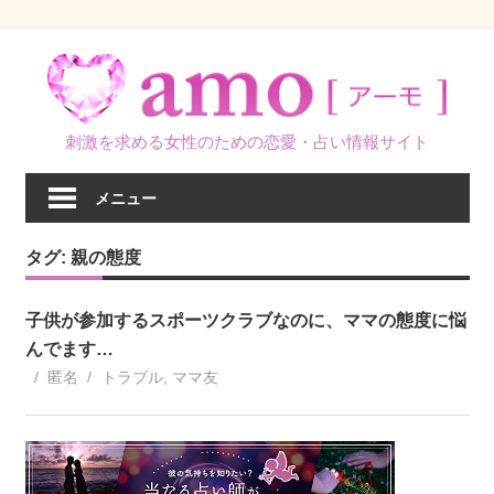
コ
ン
テ
ン
刺激を求める女性のための恋愛・占い情報サイト
ツ
へ
メニュー
ス
キ
タグ:
親の態度
ッ
プ
子供が参加するスポーツクラブなのに、ママの態度に悩
んでます…
匿名
トラブル
,
ママ友