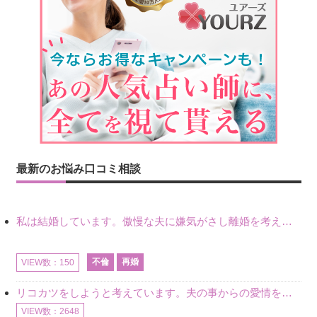
最新のお悩み口コミ相談
私は結婚しています。傲慢な夫に嫌気がさし離婚を考えていたときに、彼と出会いました。彼には恋人がいましたが、話をするうちに、夫とのことを相談するようにな
不倫
再婚
VIEW数：150
リコカツをしようと考えています。夫の事からの愛情を全く感じません。子供がいるので、子供が成長するまではと我慢しています。 まず、お金が必要だと考え、仕事の量も増やしました。ところが、夫は働かず、結局は
VIEW数：2648