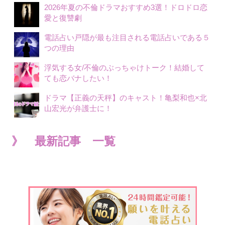
2026年夏の不倫ドラマおすすめ3選！ドロドロ恋
愛と復讐劇
電話占い戸隠が最も注目される電話占いである５
つの理由
浮気する女/不倫のぶっちゃけトーク！結婚して
ても恋バナしたい！
ドラマ【正義の天秤】のキャスト！亀梨和也×北
山宏光が弁護士に！
》 最新記事 一覧