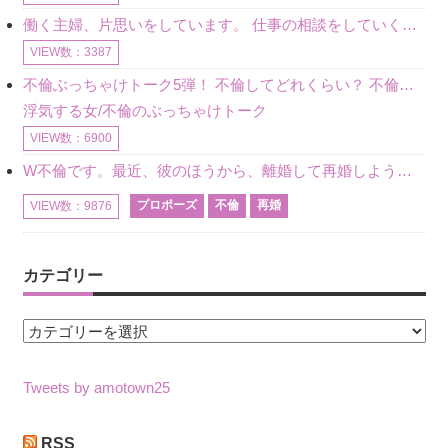
働く主婦、片思いをしています。 仕事の相談をしていくうちに、彼のことを好きになりました。私には夫も子供もいます。不倫をしているわけでもなく、もちろん、この気持ちは誰にも話していません。 ラインをする関
VIEW数：3387
不倫ぶっちゃけトーク5弾！ 不倫してどれくらい？ 不倫のあれこれを、なんでもどうぞ♪♪
浮気する女/不倫のぶっちゃけトーク
VIEW数：6900
W不倫です。最近、彼のほうから、離婚して再婚しよう、と言ってきました。ハッキリいうと、そこまでは考えていませんでした。彼を好きな気持ちはあるし、彼なしの生活は考えられません。だけど、離婚して再婚すると
プロポーズ
不倫
再婚
VIEW数：9876
カテゴリー
カ
テ
ゴ
Tweets by amotown25
リ
ー
RSS