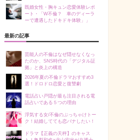
既婚女性・胸キュン恋愛体験レポ
ート・「W不倫？ 車のディーラ
ーで遭遇したドキドキ体験」」
最新の記事
芸能人の不倫はなぜ隠せなくなっ
たのか、SNS時代の「デジタル証
拠」と炎上の構造
2026年夏の不倫ドラマおすすめ3
選！ドロドロ恋愛と復讐劇
電話占い戸隠が最も注目される電
話占いである５つの理由
浮気する女/不倫のぶっちゃけトー
ク！結婚してても恋バナしたい！
ドラマ【正義の天秤】のキャス
ト！亀梨和也×北山宏光が弁護士