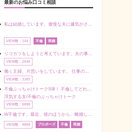
最新のお悩み口コミ相談
私は結婚しています。傲慢な夫に嫌気がさし離婚を考えていたときに、彼と出会いました。彼には恋人がいましたが、話をするうちに、夫とのことを相談するようにな
不倫
再婚
VIEW数：144
リコカツをしようと考えています。夫の事からの愛情を全く感じません。子供がいるので、子供が成長するまではと我慢しています。 まず、お金が必要だと考え、仕事の量も増やしました。ところが、夫は働かず、結局は
VIEW数：2646
働く主婦、片思いをしています。 仕事の相談をしていくうちに、彼のことを好きになりました。私には夫も子供もいます。不倫をしているわけでもなく、もちろん、この気持ちは誰にも話していません。 ラインをする関
VIEW数：3385
不倫ぶっちゃけトーク5弾！ 不倫してどれくらい？ 不倫のあれこれを、なんでもどうぞ♪♪
浮気する女/不倫のぶっちゃけトーク
VIEW数：6898
W不倫です。最近、彼のほうから、離婚して再婚しよう、と言ってきました。ハッキリいうと、そこまでは考えていませんでした。彼を好きな気持ちはあるし、彼なしの生活は考えられません。だけど、離婚して再婚すると
プロポーズ
不倫
再婚
VIEW数：9868