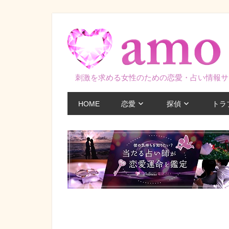
コ
ン
テ
ン
ツ
刺激を求める女性のための恋愛・占い情報サ
へ
ス
HOME
恋愛
探偵
トラ
キ
ッ
プ