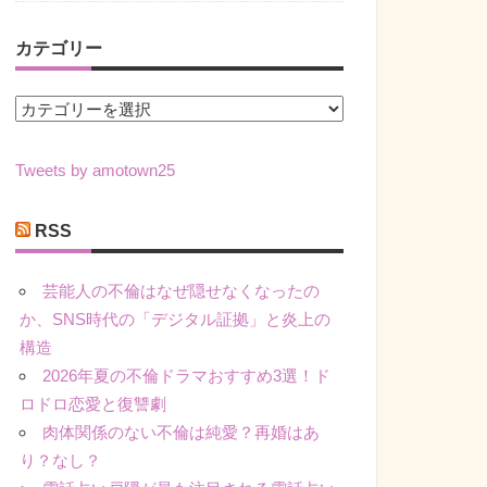
カテゴリー
カ
テ
ゴ
Tweets by amotown25
リ
ー
RSS
芸能人の不倫はなぜ隠せなくなったの
か、SNS時代の「デジタル証拠」と炎上の
構造
2026年夏の不倫ドラマおすすめ3選！ド
ロドロ恋愛と復讐劇
肉体関係のない不倫は純愛？再婚はあ
り？なし？