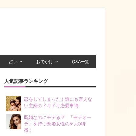
占い
おでかけ
Q&A一覧
人気記事ランキング
恋をしてしまった！誰にも言えな
い主婦のドキドキ恋愛事情
既婚なのにモテる!? 「モテオー
ラ」を持つ既婚女性の5つの特
徴！