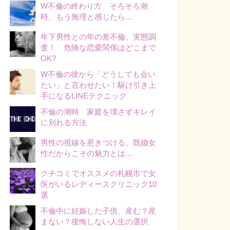
W不倫の終わり方 そろそろ潮
時、もう無理と感じたら…
年下男性との年の差不倫、実態調
査！ 危険な恋愛関係はどこまで
OK?
W不倫の彼から「どうしても会い
たい」と言わせたい！駆け引き上
手になるLINEテクニック
不倫の潮時 家庭を壊さずキレイ
に別れる方法
男性の視線を惹きつける、既婚女
性だからこその魅力とは…
クチコミでオススメの札幌市で女
医がいるレディースクリニック10
選
不倫中に妊娠した子供、産む？産
まない？後悔しない人生の選択