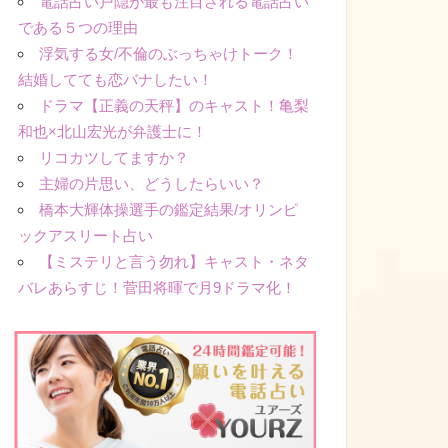
電話占い戸隠が最も注目される電話占い
である５つの理由
浮気する女/不倫のぶっちゃけトーク！
結婚してても恋バナしたい！
ドラマ【正義の天秤】のキャスト！亀梨
和也×北山宏光が弁護士に！
リコカツしてますか？
主婦の片思い、どうしたらいい？
橋本大輝体操選手の鑑定結果/オリンピ
ックアスリート占い
【ミステリと言う勿れ】キャスト・ネタ
バレあらすじ！菅田将暉で月9ドラマ化！