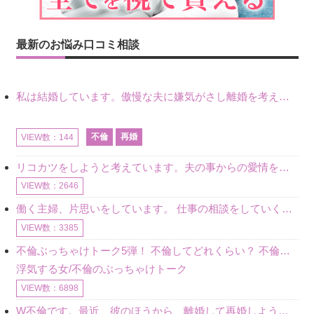
最新のお悩み口コミ相談
私は結婚しています。傲慢な夫に嫌気がさし離婚を考えていたときに、彼と出会いました。彼には恋人がいましたが、話をするうちに、夫とのことを相談するようにな
不倫
再婚
VIEW数：144
リコカツをしようと考えています。夫の事からの愛情を全く感じません。子供がいるので、子供が成長するまではと我慢しています。 まず、お金が必要だと考え、仕事の量も増やしました。ところが、夫は働かず、結局は
VIEW数：2646
働く主婦、片思いをしています。 仕事の相談をしていくうちに、彼のことを好きになりました。私には夫も子供もいます。不倫をしているわけでもなく、もちろん、この気持ちは誰にも話していません。 ラインをする関
VIEW数：3385
不倫ぶっちゃけトーク5弾！ 不倫してどれくらい？ 不倫のあれこれを、なんでもどうぞ♪♪
浮気する女/不倫のぶっちゃけトーク
VIEW数：6898
W不倫です。最近、彼のほうから、離婚して再婚しよう、と言ってきました。ハッキリいうと、そこまでは考えていませんでした。彼を好きな気持ちはあるし、彼なしの生活は考えられません。だけど、離婚して再婚すると