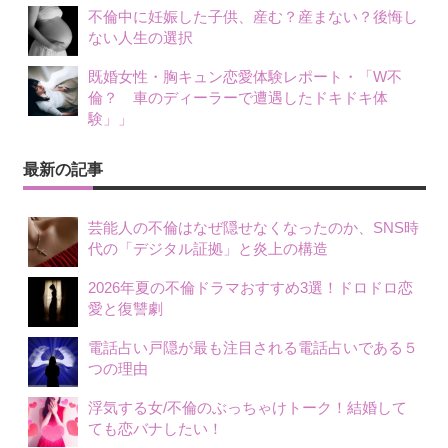
不倫中に妊娠した子供、産む？産まない？後悔し
ない人生の選択
既婚女性・胸キュン恋愛体験レポート・「W不
倫？ 車のディーラーで遭遇したドキドキ体
験」」
最新の記事
芸能人の不倫はなぜ隠せなくなったのか、SNS時
代の「デジタル証拠」と炎上の構造
2026年夏の不倫ドラマおすすめ3選！ドロドロ恋
愛と復讐劇
電話占い戸隠が最も注目される電話占いである５
つの理由
浮気する女/不倫のぶっちゃけトーク！結婚して
ても恋バナしたい！