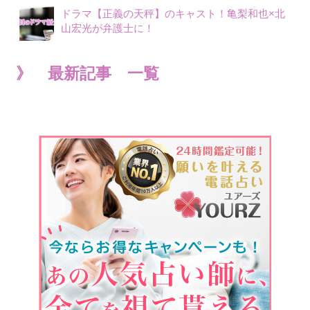
ドラマ【正義の天秤】のキャスト！亀梨和也×北
山宏光が弁護士に！
》 最新記事 一覧