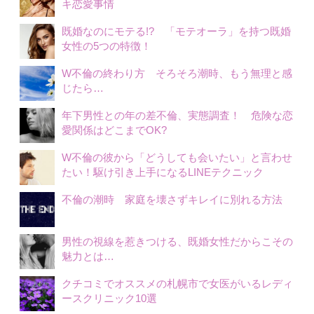
キ恋愛事情
既婚なのにモテる!? 「モテオーラ」を持つ既婚
女性の5つの特徴！
W不倫の終わり方 そろそろ潮時、もう無理と感
じたら…
年下男性との年の差不倫、実態調査！ 危険な恋
愛関係はどこまでOK?
W不倫の彼から「どうしても会いたい」と言わせ
たい！駆け引き上手になるLINEテクニック
不倫の潮時 家庭を壊さずキレイに別れる方法
男性の視線を惹きつける、既婚女性だからこその
魅力とは…
クチコミでオススメの札幌市で女医がいるレディ
ースクリニック10選