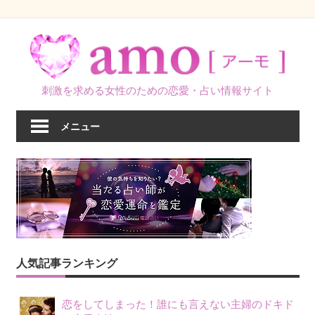
コ
ン
テ
ン
刺激を求める女性のための恋愛・占い情報サイト
ツ
へ
メニュー
ス
キ
ッ
プ
人気記事ランキング
恋をしてしまった！誰にも言えない主婦のドキド