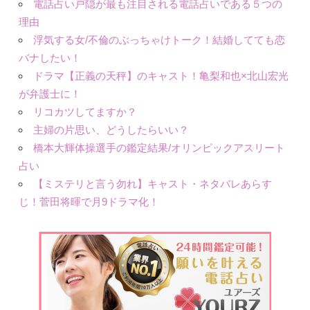
電話占い戸隠が最も注目される電話占いである５つの
理由
浮気する女/不倫のぶっちゃけトーク！結婚してても恋
バナしたい！
ドラマ【正義の天秤】のキャスト！亀梨和也×北山宏光
が弁護士に！
リコカツしてますか？
主婦の片思い、どうしたらいい？
橋本大輝体操選手の鑑定結果/オリンピックアスリート
占い
【ミステリと言う勿れ】キャスト・ネタバレあらす
じ！菅田将暉で月9ドラマ化！