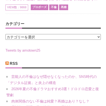
プロポーズ
不倫
再婚
VIEW数：9868
カテゴリー
カ
テ
ゴ
Tweets by amotown25
リ
ー
RSS
芸能人の不倫はなぜ隠せなくなったのか、SNS時代の
「デジタル証拠」と炎上の構造
2026年夏の不倫ドラマおすすめ3選！ドロドロ恋愛と復
讐劇
肉体関係のない不倫は純愛？再婚はあり？なし？