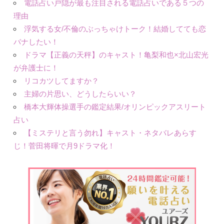
電話占い戸隠が最も注目される電話占いである５つの
理由
浮気する女/不倫のぶっちゃけトーク！結婚してても恋
バナしたい！
ドラマ【正義の天秤】のキャスト！亀梨和也×北山宏光
が弁護士に！
リコカツしてますか？
主婦の片思い、どうしたらいい？
橋本大輝体操選手の鑑定結果/オリンピックアスリート
占い
【ミステリと言う勿れ】キャスト・ネタバレあらす
じ！菅田将暉で月9ドラマ化！