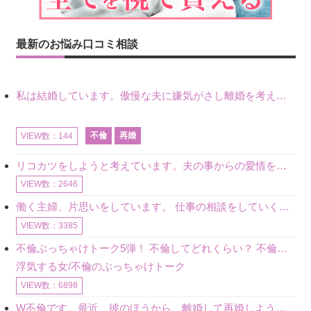
最新のお悩み口コミ相談
私は結婚しています。傲慢な夫に嫌気がさし離婚を考えていたときに、彼と出会いました。彼には恋人がいましたが、話をするうちに、夫とのことを相談するようにな
不倫
再婚
VIEW数：144
リコカツをしようと考えています。夫の事からの愛情を全く感じません。子供がいるので、子供が成長するまではと我慢しています。 まず、お金が必要だと考え、仕事の量も増やしました。ところが、夫は働かず、結局は
VIEW数：2646
働く主婦、片思いをしています。 仕事の相談をしていくうちに、彼のことを好きになりました。私には夫も子供もいます。不倫をしているわけでもなく、もちろん、この気持ちは誰にも話していません。 ラインをする関
VIEW数：3385
不倫ぶっちゃけトーク5弾！ 不倫してどれくらい？ 不倫のあれこれを、なんでもどうぞ♪♪
浮気する女/不倫のぶっちゃけトーク
VIEW数：6898
W不倫です。最近、彼のほうから、離婚して再婚しよう、と言ってきました。ハッキリいうと、そこまでは考えていませんでした。彼を好きな気持ちはあるし、彼なしの生活は考えられません。だけど、離婚して再婚すると