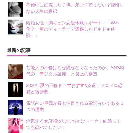
不倫中に妊娠した子供、産む？産まない？後悔し
ない人生の選択
既婚女性・胸キュン恋愛体験レポート・「W不
倫？ 車のディーラーで遭遇したドキドキ体
験」」
最新の記事
芸能人の不倫はなぜ隠せなくなったのか、SNS時
代の「デジタル証拠」と炎上の構造
2026年夏の不倫ドラマおすすめ3選！ドロドロ恋
愛と復讐劇
電話占い戸隠が最も注目される電話占いである５
つの理由
浮気する女/不倫のぶっちゃけトーク！結婚して
ても恋バナしたい！