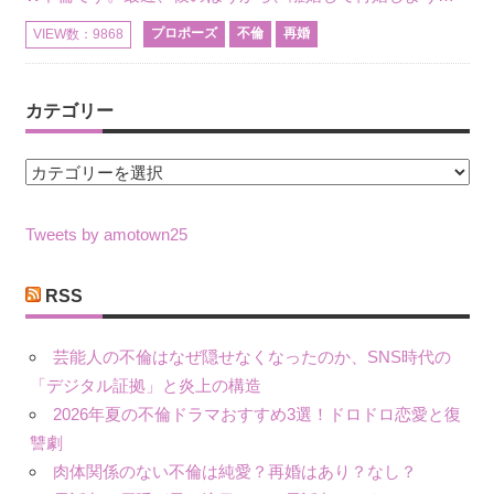
プロポーズ
不倫
再婚
VIEW数：9868
カテゴリー
カ
テ
ゴ
Tweets by amotown25
リ
ー
RSS
芸能人の不倫はなぜ隠せなくなったのか、SNS時代の
「デジタル証拠」と炎上の構造
2026年夏の不倫ドラマおすすめ3選！ドロドロ恋愛と復
讐劇
肉体関係のない不倫は純愛？再婚はあり？なし？