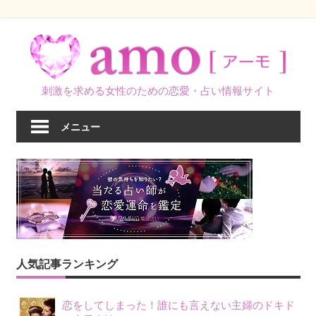
コ
ン
テ
ン
刺激を求める女性のための恋愛・占い情報サイト
ツ
へ
メニュー
ス
キ
ッ
プ
人気記事ランキング
恋をしてしまった！誰にも言えない主婦のドキド