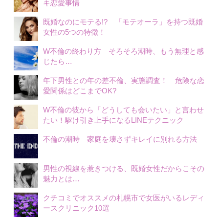
キ恋愛事情
既婚なのにモテる!? 「モテオーラ」を持つ既婚
女性の5つの特徴！
W不倫の終わり方 そろそろ潮時、もう無理と感
じたら…
年下男性との年の差不倫、実態調査！ 危険な恋
愛関係はどこまでOK?
W不倫の彼から「どうしても会いたい」と言わせ
たい！駆け引き上手になるLINEテクニック
不倫の潮時 家庭を壊さずキレイに別れる方法
男性の視線を惹きつける、既婚女性だからこその
魅力とは…
クチコミでオススメの札幌市で女医がいるレディ
ースクリニック10選