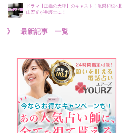
ドラマ【正義の天秤】のキャスト！亀梨和也×北
山宏光が弁護士に！
》 最新記事 一覧