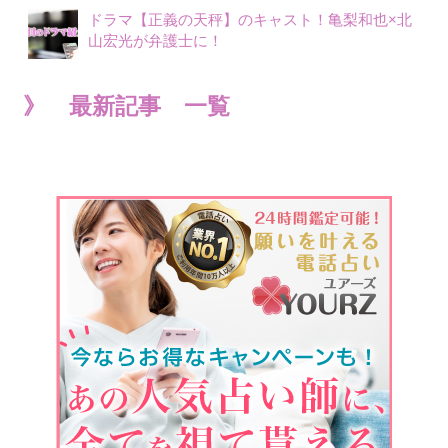
ドラマ【正義の天秤】のキャスト！亀梨和也×北
山宏光が弁護士に！
》 最新記事 一覧