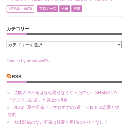
プロポーズ
不倫
再婚
VIEW数：9876
カテゴリー
カ
テ
ゴ
Tweets by amotown25
リ
ー
RSS
芸能人の不倫はなぜ隠せなくなったのか、SNS時代の
「デジタル証拠」と炎上の構造
2026年夏の不倫ドラマおすすめ3選！ドロドロ恋愛と復
讐劇
肉体関係のない不倫は純愛？再婚はあり？なし？