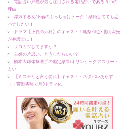
電話占い戸隠が最も注目される電話占いである５つの
理由
浮気する女/不倫のぶっちゃけトーク！結婚してても恋
バナしたい！
ドラマ【正義の天秤】のキャスト！亀梨和也×北山宏光
が弁護士に！
リコカツしてますか？
主婦の片思い、どうしたらいい？
橋本大輝体操選手の鑑定結果/オリンピックアスリート
占い
【ミステリと言う勿れ】キャスト・ネタバレあらす
じ！菅田将暉で月9ドラマ化！