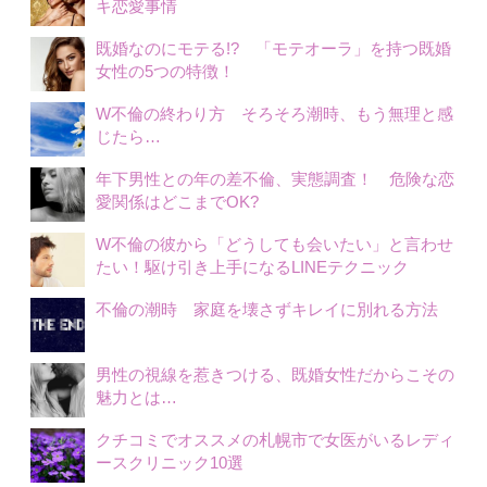
キ恋愛事情
既婚なのにモテる!? 「モテオーラ」を持つ既婚
女性の5つの特徴！
W不倫の終わり方 そろそろ潮時、もう無理と感
じたら…
年下男性との年の差不倫、実態調査！ 危険な恋
愛関係はどこまでOK?
W不倫の彼から「どうしても会いたい」と言わせ
たい！駆け引き上手になるLINEテクニック
不倫の潮時 家庭を壊さずキレイに別れる方法
男性の視線を惹きつける、既婚女性だからこその
魅力とは…
クチコミでオススメの札幌市で女医がいるレディ
ースクリニック10選