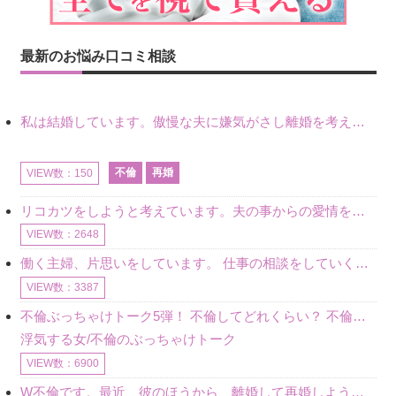
最新のお悩み口コミ相談
私は結婚しています。傲慢な夫に嫌気がさし離婚を考えていたときに、彼と出会いました。彼には恋人がいましたが、話をするうちに、夫とのことを相談するようにな
不倫
再婚
VIEW数：150
リコカツをしようと考えています。夫の事からの愛情を全く感じません。子供がいるので、子供が成長するまではと我慢しています。 まず、お金が必要だと考え、仕事の量も増やしました。ところが、夫は働かず、結局は
VIEW数：2648
働く主婦、片思いをしています。 仕事の相談をしていくうちに、彼のことを好きになりました。私には夫も子供もいます。不倫をしているわけでもなく、もちろん、この気持ちは誰にも話していません。 ラインをする関
VIEW数：3387
不倫ぶっちゃけトーク5弾！ 不倫してどれくらい？ 不倫のあれこれを、なんでもどうぞ♪♪
浮気する女/不倫のぶっちゃけトーク
VIEW数：6900
W不倫です。最近、彼のほうから、離婚して再婚しよう、と言ってきました。ハッキリいうと、そこまでは考えていませんでした。彼を好きな気持ちはあるし、彼なしの生活は考えられません。だけど、離婚して再婚すると