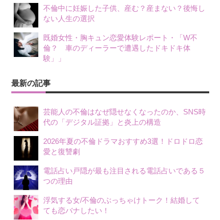
不倫中に妊娠した子供、産む？産まない？後悔し
ない人生の選択
既婚女性・胸キュン恋愛体験レポート・「W不
倫？ 車のディーラーで遭遇したドキドキ体
験」」
最新の記事
芸能人の不倫はなぜ隠せなくなったのか、SNS時
代の「デジタル証拠」と炎上の構造
2026年夏の不倫ドラマおすすめ3選！ドロドロ恋
愛と復讐劇
電話占い戸隠が最も注目される電話占いである５
つの理由
浮気する女/不倫のぶっちゃけトーク！結婚して
ても恋バナしたい！