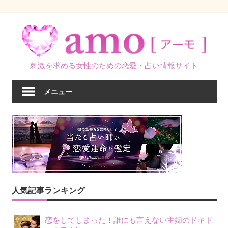
コ
ン
テ
ン
刺激を求める女性のための恋愛・占い情報サイト
ツ
へ
メニュー
ス
キ
ッ
プ
人気記事ランキング
恋をしてしまった！誰にも言えない主婦のドキド