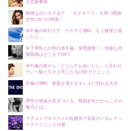
キ恋愛事情
既婚なのにモテる!? 「モテオーラ」を持つ既婚
女性の5つの特徴！
W不倫の終わり方 そろそろ潮時、もう無理と感
じたら…
年下男性との年の差不倫、実態調査！ 危険な恋
愛関係はどこまでOK?
W不倫の彼から「どうしても会いたい」と言わせ
たい！駆け引き上手になるLINEテクニック
不倫の潮時 家庭を壊さずキレイに別れる方法
男性の視線を惹きつける、既婚女性だからこその
魅力とは…
クチコミでオススメの札幌市で女医がいるレディ
ースクリニック10選