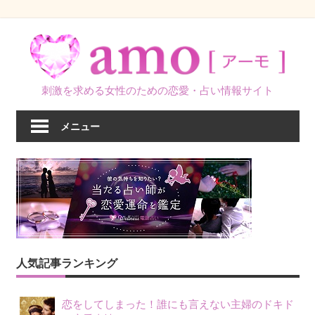
コ
ン
テ
ン
刺激を求める女性のための恋愛・占い情報サイト
ツ
へ
メニュー
ス
キ
ッ
プ
人気記事ランキング
恋をしてしまった！誰にも言えない主婦のドキド