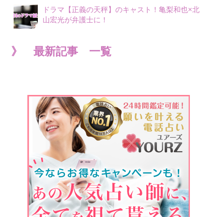
ドラマ【正義の天秤】のキャスト！亀梨和也×北
山宏光が弁護士に！
》 最新記事 一覧