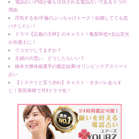
電話占い戸隠が最も注目される電話占いである５つの
理由
浮気する女/不倫のぶっちゃけトーク！結婚してても恋
バナしたい！
ドラマ【正義の天秤】のキャスト！亀梨和也×北山宏光
が弁護士に！
リコカツしてますか？
主婦の片思い、どうしたらいい？
橋本大輝体操選手の鑑定結果/オリンピックアスリート
占い
【ミステリと言う勿れ】キャスト・ネタバレあらす
じ！菅田将暉で月9ドラマ化！