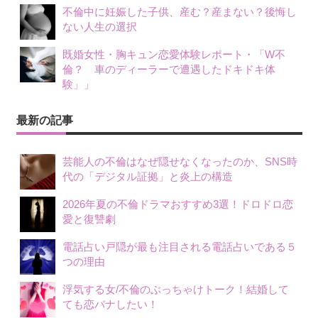
不倫中に妊娠した子供、産む？産まない？後悔し
ない人生の選択
既婚女性・胸キュン恋愛体験レポート・「W不
倫？ 車のディーラーで遭遇したドキドキ体
験」」
最新の記事
芸能人の不倫はなぜ隠せなくなったのか、SNS時
代の「デジタル証拠」と炎上の構造
2026年夏の不倫ドラマおすすめ3選！ドロドロ恋
愛と復讐劇
電話占い戸隠が最も注目される電話占いである５
つの理由
浮気する女/不倫のぶっちゃけトーク！結婚して
ても恋バナしたい！