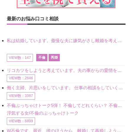
最新のお悩み口コミ相談
私は結婚しています。傲慢な夫に嫌気がさし離婚を考えていたときに、彼と出会いました。彼には恋人がいましたが、話をするうちに、夫とのことを相談するようにな
不倫
再婚
VIEW数：147
リコカツをしようと考えています。夫の事からの愛情を全く感じません。子供がいるので、子供が成長するまではと我慢しています。 まず、お金が必要だと考え、仕事の量も増やしました。ところが、夫は働かず、結局は
VIEW数：2646
働く主婦、片思いをしています。 仕事の相談をしていくうちに、彼のことを好きになりました。私には夫も子供もいます。不倫をしているわけでもなく、もちろん、この気持ちは誰にも話していません。 ラインをする関
VIEW数：3387
不倫ぶっちゃけトーク5弾！ 不倫してどれくらい？ 不倫のあれこれを、なんでもどうぞ♪♪
浮気する女/不倫のぶっちゃけトーク
VIEW数：6899
W不倫です。最近、彼のほうから、離婚して再婚しよう、と言ってきました。ハッキリいうと、そこまでは考えていませんでした。彼を好きな気持ちはあるし、彼なしの生活は考えられません。だけど、離婚して再婚すると