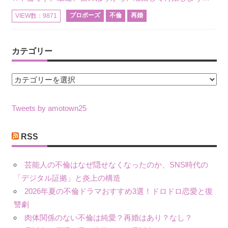
プロポーズ
不倫
再婚
VIEW数：9871
カテゴリー
カ
テ
ゴ
Tweets by amotown25
リ
ー
RSS
芸能人の不倫はなぜ隠せなくなったのか、SNS時代の
「デジタル証拠」と炎上の構造
2026年夏の不倫ドラマおすすめ3選！ドロドロ恋愛と復
讐劇
肉体関係のない不倫は純愛？再婚はあり？なし？