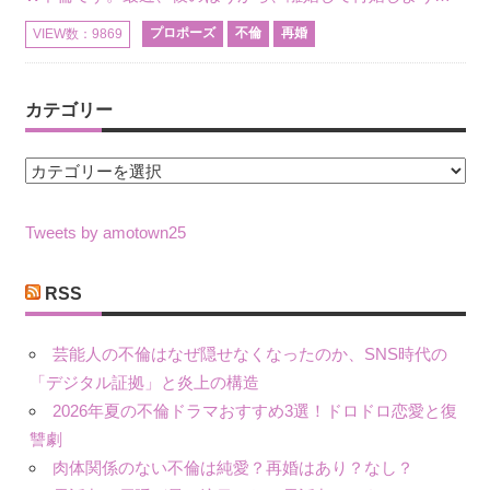
プロポーズ
不倫
再婚
VIEW数：9869
カテゴリー
カ
テ
ゴ
Tweets by amotown25
リ
ー
RSS
芸能人の不倫はなぜ隠せなくなったのか、SNS時代の
「デジタル証拠」と炎上の構造
2026年夏の不倫ドラマおすすめ3選！ドロドロ恋愛と復
讐劇
肉体関係のない不倫は純愛？再婚はあり？なし？