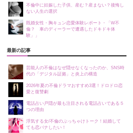
不倫中に妊娠した子供、産む？産まない？後悔し
ない人生の選択
既婚女性・胸キュン恋愛体験レポート・「W不
倫？ 車のディーラーで遭遇したドキドキ体
験」」
最新の記事
芸能人の不倫はなぜ隠せなくなったのか、SNS時
代の「デジタル証拠」と炎上の構造
2026年夏の不倫ドラマおすすめ3選！ドロドロ恋
愛と復讐劇
電話占い戸隠が最も注目される電話占いである５
つの理由
浮気する女/不倫のぶっちゃけトーク！結婚して
ても恋バナしたい！