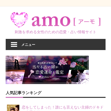
コ
ン
テ
ン
刺激を求める女性のための恋愛・占い情報サイト
ツ
へ
メニュー
ス
キ
ッ
プ
人気記事ランキング
恋をしてしまった！誰にも言えない主婦のドキド