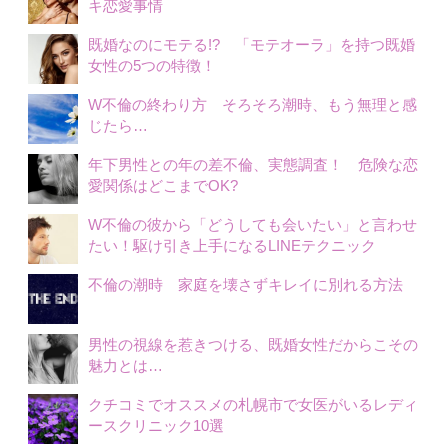
キ恋愛事情
既婚なのにモテる!? 「モテオーラ」を持つ既婚
女性の5つの特徴！
W不倫の終わり方 そろそろ潮時、もう無理と感
じたら…
年下男性との年の差不倫、実態調査！ 危険な恋
愛関係はどこまでOK?
W不倫の彼から「どうしても会いたい」と言わせ
たい！駆け引き上手になるLINEテクニック
不倫の潮時 家庭を壊さずキレイに別れる方法
男性の視線を惹きつける、既婚女性だからこその
魅力とは…
クチコミでオススメの札幌市で女医がいるレディ
ースクリニック10選