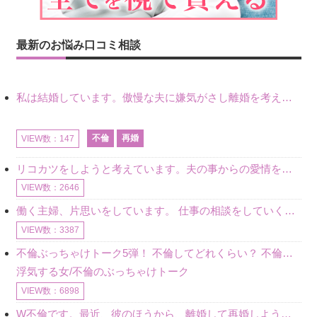
最新のお悩み口コミ相談
私は結婚しています。傲慢な夫に嫌気がさし離婚を考えていたときに、彼と出会いました。彼には恋人がいましたが、話をするうちに、夫とのことを相談するようにな
不倫
再婚
VIEW数：147
リコカツをしようと考えています。夫の事からの愛情を全く感じません。子供がいるので、子供が成長するまではと我慢しています。 まず、お金が必要だと考え、仕事の量も増やしました。ところが、夫は働かず、結局は
VIEW数：2646
働く主婦、片思いをしています。 仕事の相談をしていくうちに、彼のことを好きになりました。私には夫も子供もいます。不倫をしているわけでもなく、もちろん、この気持ちは誰にも話していません。 ラインをする関
VIEW数：3387
不倫ぶっちゃけトーク5弾！ 不倫してどれくらい？ 不倫のあれこれを、なんでもどうぞ♪♪
浮気する女/不倫のぶっちゃけトーク
VIEW数：6898
W不倫です。最近、彼のほうから、離婚して再婚しよう、と言ってきました。ハッキリいうと、そこまでは考えていませんでした。彼を好きな気持ちはあるし、彼なしの生活は考えられません。だけど、離婚して再婚すると