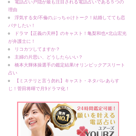
電話占い戸隠が最も注目される電話占いである５つの
理由
浮気する女/不倫のぶっちゃけトーク！結婚してても恋
バナしたい！
ドラマ【正義の天秤】のキャスト！亀梨和也×北山宏光
が弁護士に！
リコカツしてますか？
主婦の片思い、どうしたらいい？
橋本大輝体操選手の鑑定結果/オリンピックアスリート
占い
【ミステリと言う勿れ】キャスト・ネタバレあらす
じ！菅田将暉で月9ドラマ化！