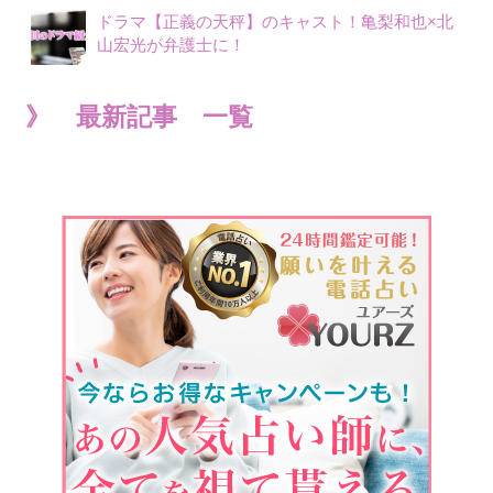
ドラマ【正義の天秤】のキャスト！亀梨和也×北
山宏光が弁護士に！
》 最新記事 一覧