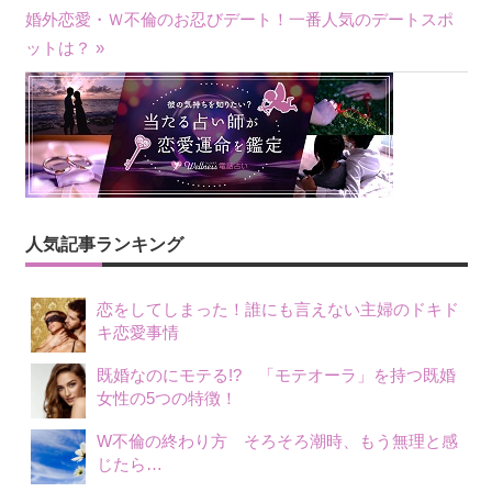
投
婚外恋愛・Ｗ不倫のお忍びデート！一番人気のデートスポ
ットは？ »
稿
ナ
ビ
ゲ
ー
人気記事ランキング
シ
恋をしてしまった！誰にも言えない主婦のドキド
ョ
キ恋愛事情
ン
既婚なのにモテる!? 「モテオーラ」を持つ既婚
女性の5つの特徴！
W不倫の終わり方 そろそろ潮時、もう無理と感
じたら…