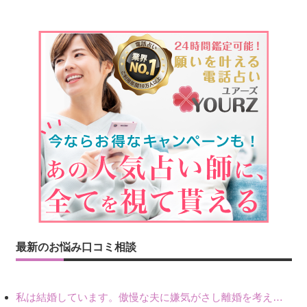
最新のお悩み口コミ相談
私は結婚しています。傲慢な夫に嫌気がさし離婚を考えていたときに、彼と出会いました。彼には恋人がいましたが、話をするうちに、夫とのことを相談するようにな