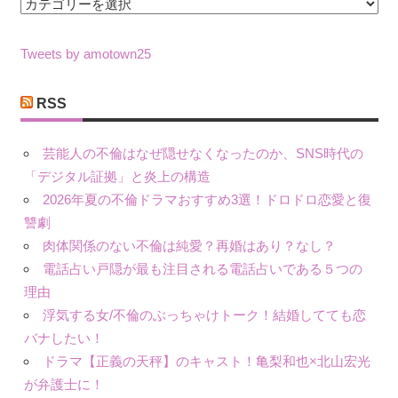
カ
テ
ゴ
Tweets by amotown25
リ
ー
RSS
芸能人の不倫はなぜ隠せなくなったのか、SNS時代の
「デジタル証拠」と炎上の構造
2026年夏の不倫ドラマおすすめ3選！ドロドロ恋愛と復
讐劇
肉体関係のない不倫は純愛？再婚はあり？なし？
電話占い戸隠が最も注目される電話占いである５つの
理由
浮気する女/不倫のぶっちゃけトーク！結婚してても恋
バナしたい！
ドラマ【正義の天秤】のキャスト！亀梨和也×北山宏光
が弁護士に！