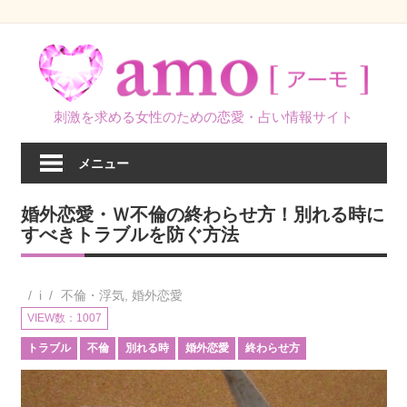
コ
ン
テ
ン
刺激を求める女性のための恋愛・占い情報サイト
ツ
へ
メニュー
ス
キ
婚外恋愛・Ｗ不倫の終わらせ方！別れる時に
ッ
すべきトラブルを防ぐ方法
プ
i
不倫・浮気
,
婚外恋愛
VIEW数：1007
トラブル
不倫
別れる時
婚外恋愛
終わらせ方