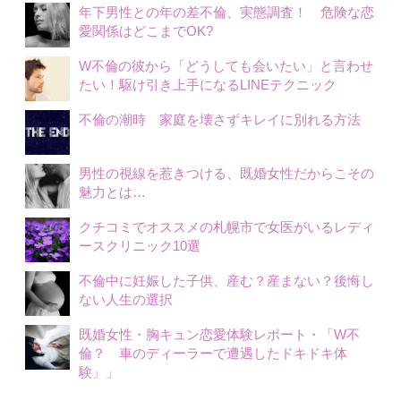
年下男性との年の差不倫、実態調査！ 危険な恋
愛関係はどこまでOK?
W不倫の彼から「どうしても会いたい」と言わせ
たい！駆け引き上手になるLINEテクニック
不倫の潮時 家庭を壊さずキレイに別れる方法
男性の視線を惹きつける、既婚女性だからこその
魅力とは…
クチコミでオススメの札幌市で女医がいるレディ
ースクリニック10選
不倫中に妊娠した子供、産む？産まない？後悔し
ない人生の選択
既婚女性・胸キュン恋愛体験レポート・「W不
倫？ 車のディーラーで遭遇したドキドキ体
験」」