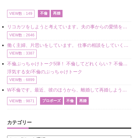
不倫
再婚
VIEW数：149
リコカツをしようと考えています。夫の事からの愛情を全く感じません。子供がいるので、子供が成長するまではと我慢しています。 まず、お金が必要だと考え、仕事の量も増やしました。ところが、夫は働かず、結局は
VIEW数：2646
働く主婦、片思いをしています。 仕事の相談をしていくうちに、彼のことを好きになりました。私には夫も子供もいます。不倫をしているわけでもなく、もちろん、この気持ちは誰にも話していません。 ラインをする関
VIEW数：3387
不倫ぶっちゃけトーク5弾！ 不倫してどれくらい？ 不倫のあれこれを、なんでもどうぞ♪♪
浮気する女/不倫のぶっちゃけトーク
VIEW数：6899
W不倫です。最近、彼のほうから、離婚して再婚しよう、と言ってきました。ハッキリいうと、そこまでは考えていませんでした。彼を好きな気持ちはあるし、彼なしの生活は考えられません。だけど、離婚して再婚すると
プロポーズ
不倫
再婚
VIEW数：9871
カテゴリー