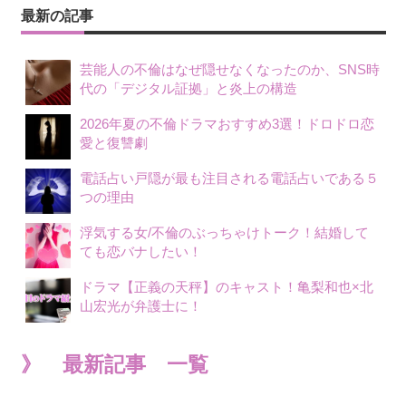
最新の記事
芸能人の不倫はなぜ隠せなくなったのか、SNS時
代の「デジタル証拠」と炎上の構造
2026年夏の不倫ドラマおすすめ3選！ドロドロ恋
愛と復讐劇
電話占い戸隠が最も注目される電話占いである５
つの理由
浮気する女/不倫のぶっちゃけトーク！結婚して
ても恋バナしたい！
ドラマ【正義の天秤】のキャスト！亀梨和也×北
山宏光が弁護士に！
》 最新記事 一覧