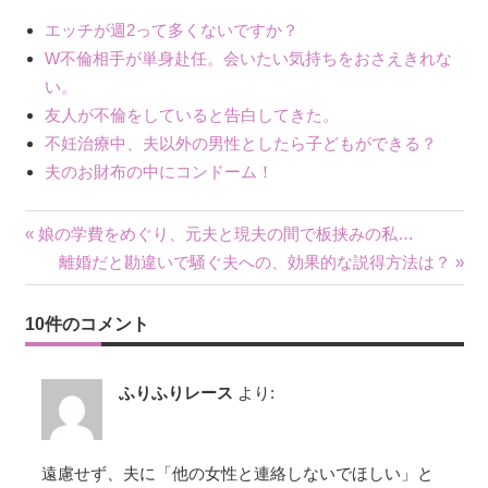
エッチが週2って多くないですか？
W不倫相手が単身赴任。会いたい気持ちをおさえきれな
い。
友人が不倫をしていると告白してきた。
不妊治療中、夫以外の男性としたら子どもができる？
夫のお財布の中にコンドーム！
« 娘の学費をめぐり、元夫と現夫の間で板挟みの私…
投
離婚だと勘違いで騒ぐ夫への、効果的な説得方法は？ »
稿
10件のコメント
ナ
ビ
ふりふりレース
より:
ゲ
ー
遠慮せず、夫に「他の女性と連絡しないでほしい」と