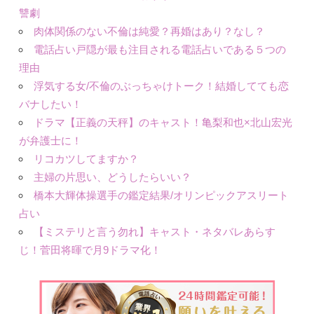
讐劇
肉体関係のない不倫は純愛？再婚はあり？なし？
電話占い戸隠が最も注目される電話占いである５つの
理由
浮気する女/不倫のぶっちゃけトーク！結婚してても恋
バナしたい！
ドラマ【正義の天秤】のキャスト！亀梨和也×北山宏光
が弁護士に！
リコカツしてますか？
主婦の片思い、どうしたらいい？
橋本大輝体操選手の鑑定結果/オリンピックアスリート
占い
【ミステリと言う勿れ】キャスト・ネタバレあらす
じ！菅田将暉で月9ドラマ化！