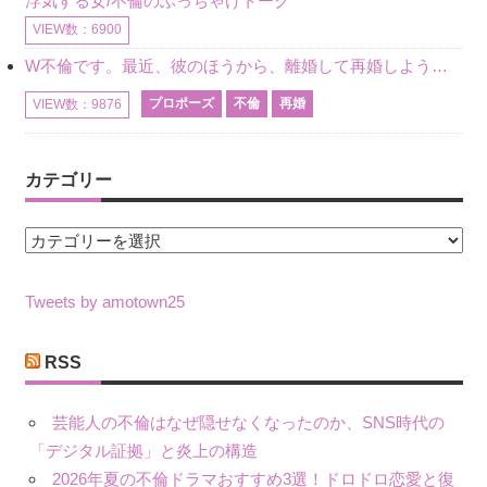
浮気する女/不倫のぶっちゃけトーク
VIEW数：6900
W不倫です。最近、彼のほうから、離婚して再婚しよう、と言ってきました。ハッキリいうと、そこまでは考えていませんでした。彼を好きな気持ちはあるし、彼なしの生活は考えられません。だけど、離婚して再婚すると
プロポーズ
不倫
再婚
VIEW数：9876
カテゴリー
カ
テ
ゴ
Tweets by amotown25
リ
ー
RSS
芸能人の不倫はなぜ隠せなくなったのか、SNS時代の
「デジタル証拠」と炎上の構造
2026年夏の不倫ドラマおすすめ3選！ドロドロ恋愛と復