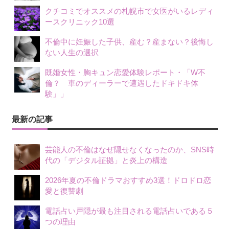
クチコミでオススメの札幌市で女医がいるレディ
ースクリニック10選
不倫中に妊娠した子供、産む？産まない？後悔し
ない人生の選択
既婚女性・胸キュン恋愛体験レポート・「W不
倫？ 車のディーラーで遭遇したドキドキ体
験」」
最新の記事
芸能人の不倫はなぜ隠せなくなったのか、SNS時
代の「デジタル証拠」と炎上の構造
2026年夏の不倫ドラマおすすめ3選！ドロドロ恋
愛と復讐劇
電話占い戸隠が最も注目される電話占いである５
つの理由