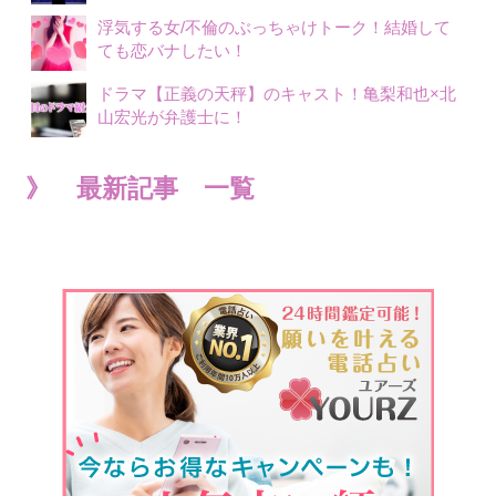
浮気する女/不倫のぶっちゃけトーク！結婚して
ても恋バナしたい！
ドラマ【正義の天秤】のキャスト！亀梨和也×北
山宏光が弁護士に！
》 最新記事 一覧