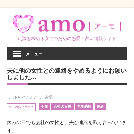
コ
ン
テ
ン
刺激を求める女性のための恋愛・占い情報サイト
ツ
へ
メニュー
ス
キ
夫に他の女性との連絡をやめるようにお願い
ッ
しました…
プ
ゆきやこんこ
夫婦
不倫
会社の女性
恋愛感情
連絡
VIEW数：5805
休みの日でも会社の女性と、夫が連絡を取り合っていま
す。