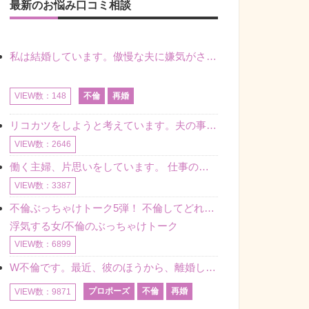
最新のお悩み口コミ相談
私は結婚しています。傲慢な夫に嫌気がさし離婚を考えていたときに、彼と出会いました。彼には恋人がいましたが、話をするうちに、夫とのことを相談するようにな
不倫
再婚
VIEW数：148
リコカツをしようと考えています。夫の事からの愛情を全く感じません。子供がいるので、子供が成長するまではと我慢しています。 まず、お金が必要だと考え、仕事の量も増やしました。ところが、夫は働かず、結局は
VIEW数：2646
働く主婦、片思いをしています。 仕事の相談をしていくうちに、彼のことを好きになりました。私には夫も子供もいます。不倫をしているわけでもなく、もちろん、この気持ちは誰にも話していません。 ラインをする関
VIEW数：3387
不倫ぶっちゃけトーク5弾！ 不倫してどれくらい？ 不倫のあれこれを、なんでもどうぞ♪♪
浮気する女/不倫のぶっちゃけトーク
VIEW数：6899
W不倫です。最近、彼のほうから、離婚して再婚しよう、と言ってきました。ハッキリいうと、そこまでは考えていませんでした。彼を好きな気持ちはあるし、彼なしの生活は考えられません。だけど、離婚して再婚すると
プロポーズ
不倫
再婚
VIEW数：9871