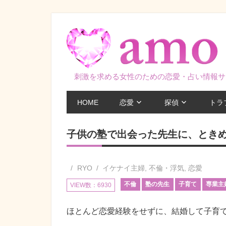
コ
ン
テ
ン
ツ
刺激を求める女性のための恋愛・占い情報サ
へ
ス
HOME
恋愛
探偵
トラ
キ
ッ
子供の塾で出会った先生に、とき
プ
RYO
イケナイ主婦
,
不倫・浮気
,
恋愛
不倫
塾の先生
子育て
専業主
VIEW数：6930
ほとんど恋愛経験をせずに、結婚して子育