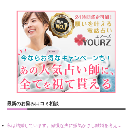
最新のお悩み口コミ相談
私は結婚しています。傲慢な夫に嫌気がさし離婚を考えていたときに、彼と出会いました。彼には恋人がいましたが、話をするうちに、夫とのことを相談するようにな