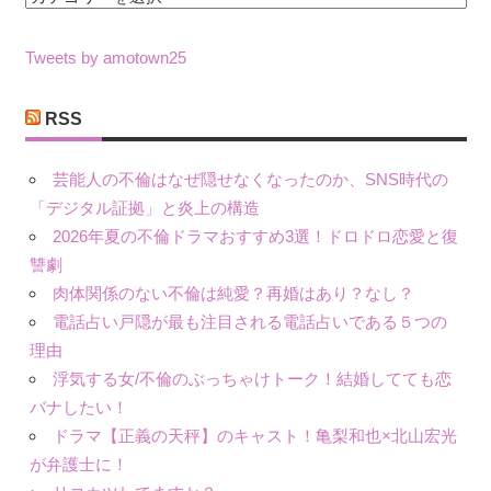
テ
ゴ
Tweets by amotown25
リ
ー
RSS
芸能人の不倫はなぜ隠せなくなったのか、SNS時代の
「デジタル証拠」と炎上の構造
2026年夏の不倫ドラマおすすめ3選！ドロドロ恋愛と復
讐劇
肉体関係のない不倫は純愛？再婚はあり？なし？
電話占い戸隠が最も注目される電話占いである５つの
理由
浮気する女/不倫のぶっちゃけトーク！結婚してても恋
バナしたい！
ドラマ【正義の天秤】のキャスト！亀梨和也×北山宏光
が弁護士に！