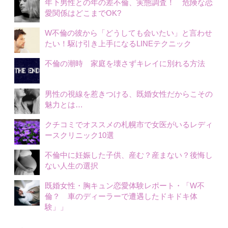
年下男性との年の差不倫、実態調査！ 危険な恋
愛関係はどこまでOK?
W不倫の彼から「どうしても会いたい」と言わせ
たい！駆け引き上手になるLINEテクニック
不倫の潮時 家庭を壊さずキレイに別れる方法
男性の視線を惹きつける、既婚女性だからこその
魅力とは…
クチコミでオススメの札幌市で女医がいるレディ
ースクリニック10選
不倫中に妊娠した子供、産む？産まない？後悔し
ない人生の選択
既婚女性・胸キュン恋愛体験レポート・「W不
倫？ 車のディーラーで遭遇したドキドキ体
験」」