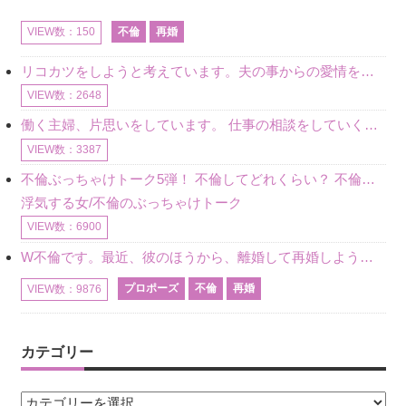
不倫
再婚
VIEW数：150
リコカツをしようと考えています。夫の事からの愛情を全く感じません。子供がいるので、子供が成長するまではと我慢しています。 まず、お金が必要だと考え、仕事の量も増やしました。ところが、夫は働かず、結局は
VIEW数：2648
働く主婦、片思いをしています。 仕事の相談をしていくうちに、彼のことを好きになりました。私には夫も子供もいます。不倫をしているわけでもなく、もちろん、この気持ちは誰にも話していません。 ラインをする関
VIEW数：3387
不倫ぶっちゃけトーク5弾！ 不倫してどれくらい？ 不倫のあれこれを、なんでもどうぞ♪♪
浮気する女/不倫のぶっちゃけトーク
VIEW数：6900
W不倫です。最近、彼のほうから、離婚して再婚しよう、と言ってきました。ハッキリいうと、そこまでは考えていませんでした。彼を好きな気持ちはあるし、彼なしの生活は考えられません。だけど、離婚して再婚すると
プロポーズ
不倫
再婚
VIEW数：9876
カテゴリー
カ