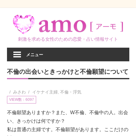
コ
ン
テ
ン
刺激を求める女性のための恋愛・占い情報サイト
ツ
へ
メニュー
ス
キ
不倫の出会いときっかけと不倫願望について
ッ
プ
みさわ
イケナイ主婦
,
不倫・浮気
VIEW数：6097
不倫願望ありますか？また、W不倫、不倫中の人。出会
い、きっかけは何ですか？
私は普通の主婦です。不倫願望があります。ここだけの