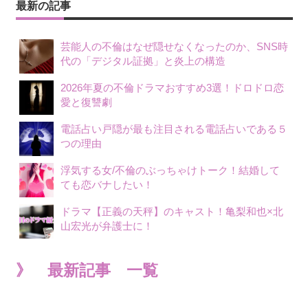
最新の記事
芸能人の不倫はなぜ隠せなくなったのか、SNS時
代の「デジタル証拠」と炎上の構造
2026年夏の不倫ドラマおすすめ3選！ドロドロ恋
愛と復讐劇
電話占い戸隠が最も注目される電話占いである５
つの理由
浮気する女/不倫のぶっちゃけトーク！結婚して
ても恋バナしたい！
ドラマ【正義の天秤】のキャスト！亀梨和也×北
山宏光が弁護士に！
》 最新記事 一覧