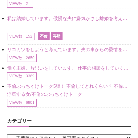
VIEW数：2
私は結婚しています。傲慢な夫に嫌気がさし離婚を考えていたときに、彼と出会いました。彼には恋人がいましたが、話をするうちに、夫とのことを相談するようにな
不倫
再婚
VIEW数：152
リコカツをしようと考えています。夫の事からの愛情を全く感じません。子供がいるので、子供が成長するまではと我慢しています。 まず、お金が必要だと考え、仕事の量も増やしました。ところが、夫は働かず、結局は
VIEW数：2650
働く主婦、片思いをしています。 仕事の相談をしていくうちに、彼のことを好きになりました。私には夫も子供もいます。不倫をしているわけでもなく、もちろん、この気持ちは誰にも話していません。 ラインをする関
VIEW数：3389
不倫ぶっちゃけトーク5弾！ 不倫してどれくらい？ 不倫のあれこれを、なんでもどうぞ♪♪
浮気する女/不倫のぶっちゃけトーク
VIEW数：6901
カテゴリー