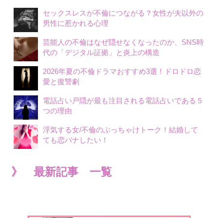
セックスレスが不倫につながる？女性が夫以外の
男性に惹かれる心理
芸能人の不倫はなぜ隠せなくなったのか、SNS時
代の「デジタル証拠」と炎上の構造
2026年夏の不倫ドラマおすすめ3選！ドロドロ恋
愛と復讐劇
電話占い戸隠が最も注目される電話占いである５
つの理由
浮気する女/不倫のぶっちゃけトーク！結婚して
ても恋バナしたい！
》 最新記事 一覧