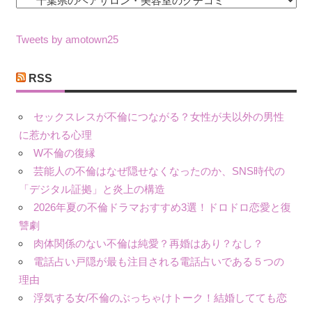
カ
テ
ゴ
Tweets by amotown25
リ
ー
RSS
セックスレスが不倫につながる？女性が夫以外の男性
に惹かれる心理
W不倫の復縁
芸能人の不倫はなぜ隠せなくなったのか、SNS時代の
「デジタル証拠」と炎上の構造
2026年夏の不倫ドラマおすすめ3選！ドロドロ恋愛と復
讐劇
肉体関係のない不倫は純愛？再婚はあり？なし？
電話占い戸隠が最も注目される電話占いである５つの
理由
浮気する女/不倫のぶっちゃけトーク！結婚してても恋