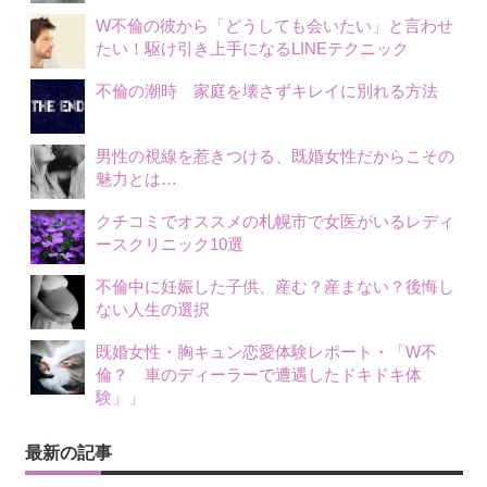
W不倫の彼から「どうしても会いたい」と言わせ
たい！駆け引き上手になるLINEテクニック
不倫の潮時 家庭を壊さずキレイに別れる方法
男性の視線を惹きつける、既婚女性だからこその
魅力とは…
クチコミでオススメの札幌市で女医がいるレディ
ースクリニック10選
不倫中に妊娠した子供、産む？産まない？後悔し
ない人生の選択
既婚女性・胸キュン恋愛体験レポート・「W不
倫？ 車のディーラーで遭遇したドキドキ体
験」」
最新の記事