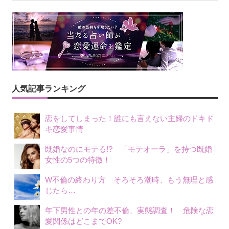
人気記事ランキング
恋をしてしまった！誰にも言えない主婦のドキド
キ恋愛事情
既婚なのにモテる!? 「モテオーラ」を持つ既婚
女性の5つの特徴！
W不倫の終わり方 そろそろ潮時、もう無理と感
じたら…
年下男性との年の差不倫、実態調査！ 危険な恋
愛関係はどこまでOK?