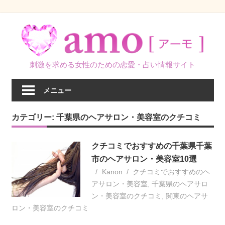
コ
ン
テ
ン
刺激を求める女性のための恋愛・占い情報サイト
ツ
へ
メニュー
ス
キ
カテゴリー:
千葉県のヘアサロン・美容室のクチコミ
ッ
プ
クチコミでおすすめの千葉県千葉
市のヘアサロン・美容室10選
Kanon
クチコミでおすすめのヘ
アサロン・美容室
,
千葉県のヘアサロ
ン・美容室のクチコミ
,
関東のヘアサ
ロン・美容室のクチコミ