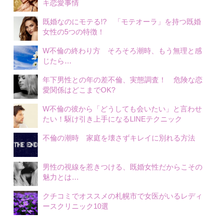
キ恋愛事情
既婚なのにモテる!? 「モテオーラ」を持つ既婚
女性の5つの特徴！
W不倫の終わり方 そろそろ潮時、もう無理と感
じたら…
年下男性との年の差不倫、実態調査！ 危険な恋
愛関係はどこまでOK?
W不倫の彼から「どうしても会いたい」と言わせ
たい！駆け引き上手になるLINEテクニック
不倫の潮時 家庭を壊さずキレイに別れる方法
男性の視線を惹きつける、既婚女性だからこその
魅力とは…
クチコミでオススメの札幌市で女医がいるレディ
ースクリニック10選