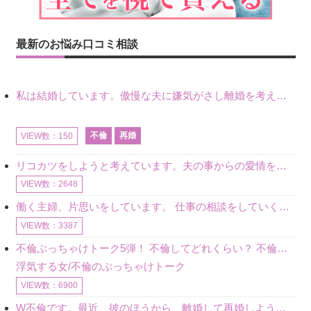
最新のお悩み口コミ相談
私は結婚しています。傲慢な夫に嫌気がさし離婚を考えていたときに、彼と出会いました。彼には恋人がいましたが、話をするうちに、夫とのことを相談するようにな
不倫
再婚
VIEW数：150
リコカツをしようと考えています。夫の事からの愛情を全く感じません。子供がいるので、子供が成長するまではと我慢しています。 まず、お金が必要だと考え、仕事の量も増やしました。ところが、夫は働かず、結局は
VIEW数：2648
働く主婦、片思いをしています。 仕事の相談をしていくうちに、彼のことを好きになりました。私には夫も子供もいます。不倫をしているわけでもなく、もちろん、この気持ちは誰にも話していません。 ラインをする関
VIEW数：3387
不倫ぶっちゃけトーク5弾！ 不倫してどれくらい？ 不倫のあれこれを、なんでもどうぞ♪♪
浮気する女/不倫のぶっちゃけトーク
VIEW数：6900
W不倫です。最近、彼のほうから、離婚して再婚しよう、と言ってきました。ハッキリいうと、そこまでは考えていませんでした。彼を好きな気持ちはあるし、彼なしの生活は考えられません。だけど、離婚して再婚すると