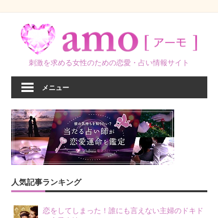
コ
ン
テ
ン
刺激を求める女性のための恋愛・占い情報サイト
ツ
へ
メニュー
ス
キ
ッ
プ
人気記事ランキング
恋をしてしまった！誰にも言えない主婦のドキド