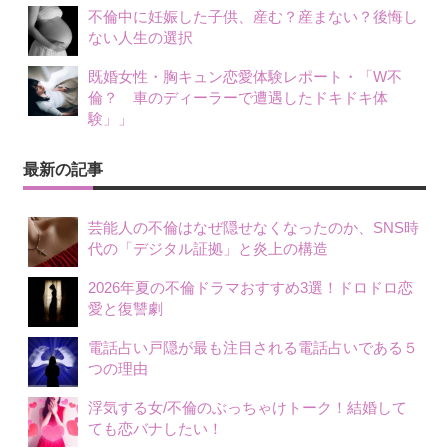
不倫中に妊娠した子供、産む？産まない？後悔し
ない人生の選択
既婚女性・胸キュン恋愛体験レポート・「W不
倫？ 車のディーラーで遭遇したドキドキ体
験」」
最新の記事
芸能人の不倫はなぜ隠せなくなったのか、SNS時
代の「デジタル証拠」と炎上の構造
2026年夏の不倫ドラマおすすめ3選！ドロドロ恋
愛と復讐劇
電話占い戸隠が最も注目される電話占いである５
つの理由
浮気する女/不倫のぶっちゃけトーク！結婚して
ても恋バナしたい！