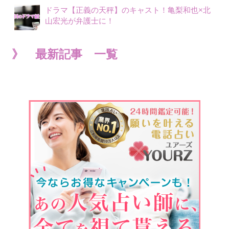
ドラマ【正義の天秤】のキャスト！亀梨和也×北
山宏光が弁護士に！
》 最新記事 一覧