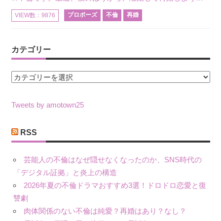
プロポーズ
不倫
再婚
VIEW数：9876
カテゴリー
カ
テ
ゴ
Tweets by amotown25
リ
ー
RSS
芸能人の不倫はなぜ隠せなくなったのか、SNS時代の
「デジタル証拠」と炎上の構造
2026年夏の不倫ドラマおすすめ3選！ドロドロ恋愛と復
讐劇
肉体関係のない不倫は純愛？再婚はあり？なし？