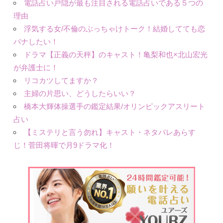
電話占い戸隠が最も注目される電話占いである５つの
理由
浮気する女/不倫のぶっちゃけトーク！結婚してても恋
バナしたい！
ドラマ【正義の天秤】のキャスト！亀梨和也×北山宏光
が弁護士に！
リコカツしてますか？
主婦の片思い、どうしたらいい？
橋本大輝体操選手の鑑定結果/オリンピックアスリート
占い
【ミステリと言う勿れ】キャスト・ネタバレあらす
じ！菅田将暉で月9ドラマ化！