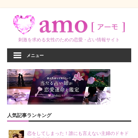
コ
ン
テ
ン
刺激を求める女性のための恋愛・占い情報サイト
ツ
へ
メニュー
ス
キ
ッ
プ
人気記事ランキング
恋をしてしまった！誰にも言えない主婦のドキド