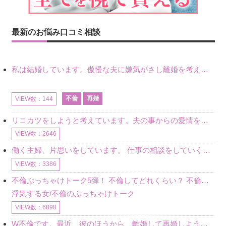
最新のお悩み口コミ相談
私は結婚しています。傲慢な夫に嫌気がさし離婚を考えていたときに、彼と出会いました。彼には恋人がいましたが、話をするうちに、夫とのことを相談するようにな
不倫
再婚
VIEW数：144
リコカツをしようと考えています。夫の事からの愛情を全く感じません。子供がいるので、子供が成長するまではと我慢しています。 まず、お金が必要だと考え、仕事の量も増やしました。ところが、夫は働かず、結局は
VIEW数：2646
働く主婦、片思いをしています。 仕事の相談をしていくうちに、彼のことを好きになりました。私には夫も子供もいます。不倫をしているわけでもなく、もちろん、この気持ちは誰にも話していません。 ラインをする関
VIEW数：3386
不倫ぶっちゃけトーク5弾！ 不倫してどれくらい？ 不倫のあれこれを、なんでもどうぞ♪♪
浮気する女/不倫のぶっちゃけトーク
VIEW数：6898
W不倫です。最近、彼のほうから、離婚して再婚しよう、と言ってきました。ハッキリいうと、そこまでは考えていませんでした。彼を好きな気持ちはあるし、彼なしの生活は考えられません。だけど、離婚して再婚すると