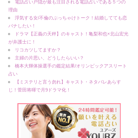
電話占い戸隠が最も注目される電話占いである５つの
理由
浮気する女/不倫のぶっちゃけトーク！結婚してても恋
バナしたい！
ドラマ【正義の天秤】のキャスト！亀梨和也×北山宏光
が弁護士に！
リコカツしてますか？
主婦の片思い、どうしたらいい？
橋本大輝体操選手の鑑定結果/オリンピックアスリート
占い
【ミステリと言う勿れ】キャスト・ネタバレあらす
じ！菅田将暉で月9ドラマ化！