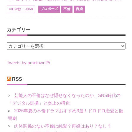
プロポーズ
不倫
再婚
VIEW数：9868
カテゴリー
カ
テ
ゴ
Tweets by amotown25
リ
ー
RSS
芸能人の不倫はなぜ隠せなくなったのか、SNS時代の
「デジタル証拠」と炎上の構造
2026年夏の不倫ドラマおすすめ3選！ドロドロ恋愛と復
讐劇
肉体関係のない不倫は純愛？再婚はあり？なし？