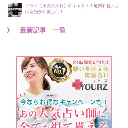
ドラマ【正義の天秤】のキャスト！亀梨和也×北
山宏光が弁護士に！
》 最新記事 一覧