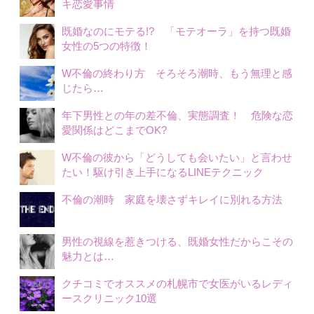
キ恋愛事情
既婚なのにモテる!? 「モテオーラ」を持つ既婚
女性の5つの特徴！
W不倫の終わり方 そろそろ潮時、もう無理と感
じたら…
年下男性との年の差不倫、実態調査！ 危険な恋
愛関係はどこまでOK?
W不倫の彼から「どうしても会いたい」と言わせ
たい！駆け引き上手になるLINEテクニック
不倫の潮時 家庭を壊さずキレイに別れる方法
男性の視線を惹きつける、既婚女性だからこその
魅力とは…
クチコミでオススメの札幌市で女医がいるレディ
ースクリニック10選