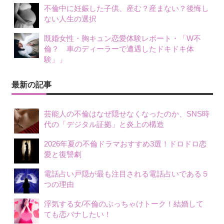
不倫中に妊娠した子供、産む？産まない？後悔し
ない人生の選択
既婚女性・胸キュン恋愛体験レポート・「W不
倫？ 車のディーラーで遭遇したドキドキ体
験」」
最新の記事
芸能人の不倫はなぜ隠せなくなったのか、SNS時
代の「デジタル証拠」と炎上の構造
2026年夏の不倫ドラマおすすめ3選！ドロドロ恋
愛と復讐劇
電話占い戸隠が最も注目される電話占いである５
つの理由
浮気する女/不倫のぶっちゃけトーク！結婚して
ても恋バナしたい！