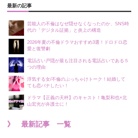
最新の記事
芸能人の不倫はなぜ隠せなくなったのか、SNS時
代の「デジタル証拠」と炎上の構造
2026年夏の不倫ドラマおすすめ3選！ドロドロ恋
愛と復讐劇
電話占い戸隠が最も注目される電話占いである５
つの理由
浮気する女/不倫のぶっちゃけトーク！結婚して
ても恋バナしたい！
ドラマ【正義の天秤】のキャスト！亀梨和也×北
山宏光が弁護士に！
》 最新記事 一覧