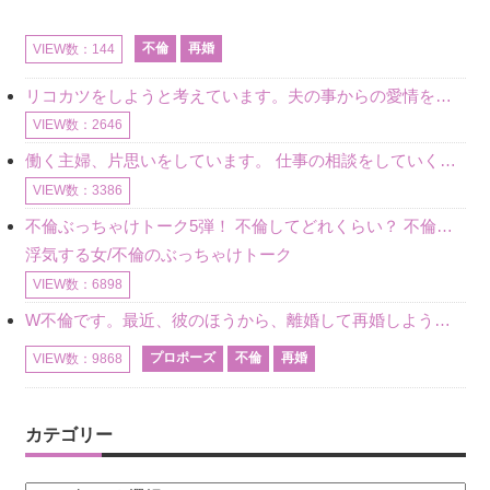
不倫
再婚
VIEW数：144
リコカツをしようと考えています。夫の事からの愛情を全く感じません。子供がいるので、子供が成長するまではと我慢しています。 まず、お金が必要だと考え、仕事の量も増やしました。ところが、夫は働かず、結局は
VIEW数：2646
働く主婦、片思いをしています。 仕事の相談をしていくうちに、彼のことを好きになりました。私には夫も子供もいます。不倫をしているわけでもなく、もちろん、この気持ちは誰にも話していません。 ラインをする関
VIEW数：3386
不倫ぶっちゃけトーク5弾！ 不倫してどれくらい？ 不倫のあれこれを、なんでもどうぞ♪♪
浮気する女/不倫のぶっちゃけトーク
VIEW数：6898
W不倫です。最近、彼のほうから、離婚して再婚しよう、と言ってきました。ハッキリいうと、そこまでは考えていませんでした。彼を好きな気持ちはあるし、彼なしの生活は考えられません。だけど、離婚して再婚すると
プロポーズ
不倫
再婚
VIEW数：9868
カテゴリー