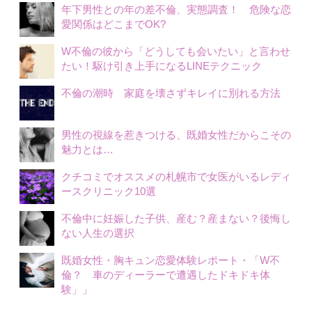
年下男性との年の差不倫、実態調査！ 危険な恋
愛関係はどこまでOK?
W不倫の彼から「どうしても会いたい」と言わせ
たい！駆け引き上手になるLINEテクニック
不倫の潮時 家庭を壊さずキレイに別れる方法
男性の視線を惹きつける、既婚女性だからこその
魅力とは…
クチコミでオススメの札幌市で女医がいるレディ
ースクリニック10選
不倫中に妊娠した子供、産む？産まない？後悔し
ない人生の選択
既婚女性・胸キュン恋愛体験レポート・「W不
倫？ 車のディーラーで遭遇したドキドキ体
験」」