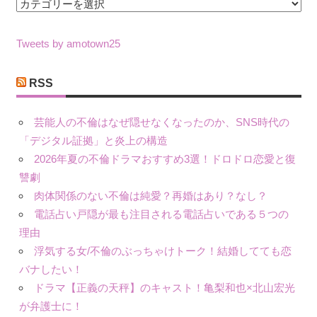
カ
テ
ゴ
Tweets by amotown25
リ
ー
RSS
芸能人の不倫はなぜ隠せなくなったのか、SNS時代の
「デジタル証拠」と炎上の構造
2026年夏の不倫ドラマおすすめ3選！ドロドロ恋愛と復
讐劇
肉体関係のない不倫は純愛？再婚はあり？なし？
電話占い戸隠が最も注目される電話占いである５つの
理由
浮気する女/不倫のぶっちゃけトーク！結婚してても恋
バナしたい！
ドラマ【正義の天秤】のキャスト！亀梨和也×北山宏光
が弁護士に！