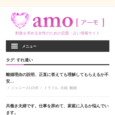
コ
ン
テ
ン
刺激を求める女性のための恋愛・占い情報サイト
ツ
へ
メニュー
ス
キ
タグ:
すれ違い
ッ
プ
離婚理由の説明、正直に答えても理解してもらえるか不
安…
ジャニーズLOVE
トラブル
,
夫婦
,
離婚
共働き夫婦です。仕事を辞めて、家庭に入るか悩んでい
ます。