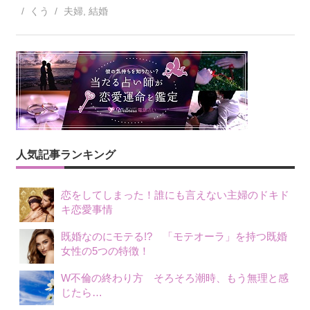
くう
夫婦
,
結婚
人気記事ランキング
恋をしてしまった！誰にも言えない主婦のドキド
キ恋愛事情
既婚なのにモテる!? 「モテオーラ」を持つ既婚
女性の5つの特徴！
W不倫の終わり方 そろそろ潮時、もう無理と感
じたら…