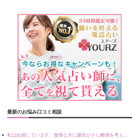
最新のお悩み口コミ相談
私は結婚しています。傲慢な夫に嫌気がさし離婚を考えていたときに、彼と出会いました。彼には恋人がいましたが、話をするうちに、夫とのことを相談するようにな