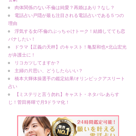
肉体関係のない不倫は純愛？再婚はあり？なし？
電話占い戸隠が最も注目される電話占いである５つの
理由
浮気する女/不倫のぶっちゃけトーク！結婚してても恋
バナしたい！
ドラマ【正義の天秤】のキャスト！亀梨和也×北山宏光
が弁護士に！
リコカツしてますか？
主婦の片思い、どうしたらいい？
橋本大輝体操選手の鑑定結果/オリンピックアスリート
占い
【ミステリと言う勿れ】キャスト・ネタバレあらす
じ！菅田将暉で月9ドラマ化！