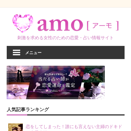
コ
ン
テ
ン
刺激を求める女性のための恋愛・占い情報サイト
ツ
へ
メニュー
ス
キ
ッ
プ
人気記事ランキング
恋をしてしまった！誰にも言えない主婦のドキド