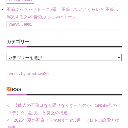
VIEW数：3389
不倫ぶっちゃけトーク5弾！ 不倫してどれくらい？ 不倫のあれこれを、なんでもどうぞ♪♪
浮気する女/不倫のぶっちゃけトーク
VIEW数：6901
カテゴリー
カ
テ
ゴ
Tweets by amotown25
リ
ー
RSS
芸能人の不倫はなぜ隠せなくなったのか、SNS時代の
「デジタル証拠」と炎上の構造
2026年夏の不倫ドラマおすすめ3選！ドロドロ恋愛と復
讐劇