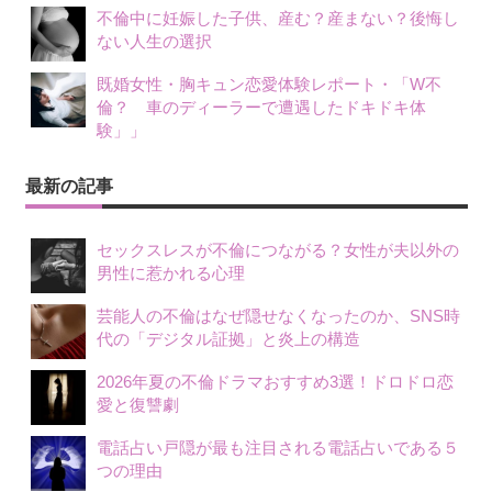
不倫中に妊娠した子供、産む？産まない？後悔し
ない人生の選択
既婚女性・胸キュン恋愛体験レポート・「W不
倫？ 車のディーラーで遭遇したドキドキ体
験」」
最新の記事
セックスレスが不倫につながる？女性が夫以外の
男性に惹かれる心理
芸能人の不倫はなぜ隠せなくなったのか、SNS時
代の「デジタル証拠」と炎上の構造
2026年夏の不倫ドラマおすすめ3選！ドロドロ恋
愛と復讐劇
電話占い戸隠が最も注目される電話占いである５
つの理由