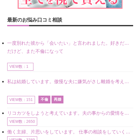
最新のお悩み口コミ相談
一度別れた彼から「会いたい」と言われました。好きだけど不倫だから別れたので、私もまだ好きだし会いたい気持ちはあります。
だけど、また不倫になって
VIEW数：1
私は結婚しています。傲慢な夫に嫌気がさし離婚を考えていたときに、彼と出会いました。彼には恋人がいましたが、話をするうちに、夫とのことを相談するようにな
不倫
再婚
VIEW数：151
リコカツをしようと考えています。夫の事からの愛情を全く感じません。子供がいるので、子供が成長するまではと我慢しています。 まず、お金が必要だと考え、仕事の量も増やしました。ところが、夫は働かず、結局は
VIEW数：2650
働く主婦、片思いをしています。 仕事の相談をしていくうちに、彼のことを好きになりました。私には夫も子供もいます。不倫をしているわけでもなく、もちろん、この気持ちは誰にも話していません。 ラインをする関