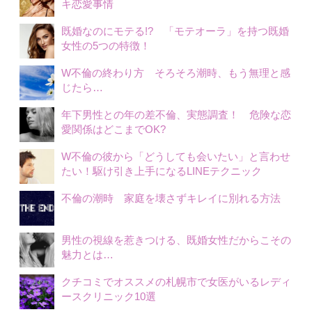
キ恋愛事情
既婚なのにモテる!? 「モテオーラ」を持つ既婚
女性の5つの特徴！
W不倫の終わり方 そろそろ潮時、もう無理と感
じたら…
年下男性との年の差不倫、実態調査！ 危険な恋
愛関係はどこまでOK?
W不倫の彼から「どうしても会いたい」と言わせ
たい！駆け引き上手になるLINEテクニック
不倫の潮時 家庭を壊さずキレイに別れる方法
男性の視線を惹きつける、既婚女性だからこその
魅力とは…
クチコミでオススメの札幌市で女医がいるレディ
ースクリニック10選