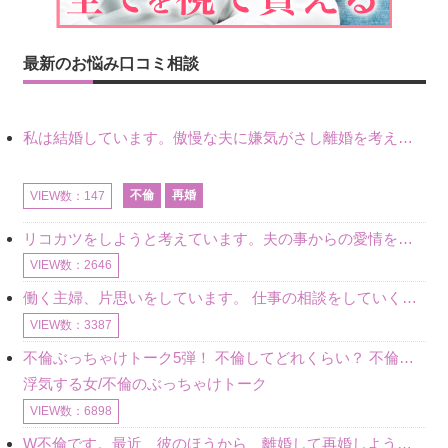
最新のお悩み口コミ相談
私は結婚しています。傲慢な夫に嫌気がさし離婚を考えていたときに、彼と出会いました。彼には恋人がいましたが、話をするうちに、夫とのことを相談するようにな
不倫
再婚
VIEW数：147
リコカツをしようと考えています。夫の事からの愛情を全く感じません。子供がいるので、子供が成長するまではと我慢しています。 まず、お金が必要だと考え、仕事の量も増やしました。ところが、夫は働かず、結局は
VIEW数：2646
働く主婦、片思いをしています。 仕事の相談をしていくうちに、彼のことを好きになりました。私には夫も子供もいます。不倫をしているわけでもなく、もちろん、この気持ちは誰にも話していません。 ラインをする関
VIEW数：3387
不倫ぶっちゃけトーク5弾！ 不倫してどれくらい？ 不倫のあれこれを、なんでもどうぞ♪♪
浮気する女/不倫のぶっちゃけトーク
VIEW数：6898
W不倫です。最近、彼のほうから、離婚して再婚しよう、と言ってきました。ハッキリいうと、そこまでは考えていませんでした。彼を好きな気持ちはあるし、彼なしの生活は考えられません。だけど、離婚して再婚すると