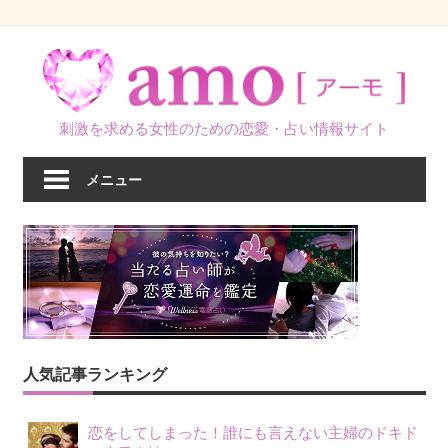
コ
ン
テ
ン
刺激を求める女性のための恋愛・占い情報サイト
ツ
へ
メニュー
ス
キ
ッ
プ
人気記事ランキング
恋をしてしまった！誰にも言えない主婦のドキド