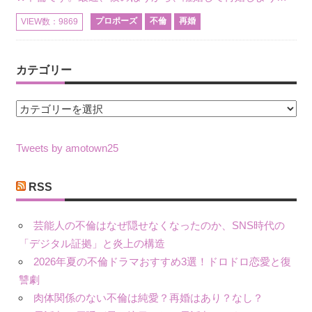
プロポーズ
不倫
再婚
VIEW数：9869
カテゴリー
カ
テ
ゴ
Tweets by amotown25
リ
ー
RSS
芸能人の不倫はなぜ隠せなくなったのか、SNS時代の
「デジタル証拠」と炎上の構造
2026年夏の不倫ドラマおすすめ3選！ドロドロ恋愛と復
讐劇
肉体関係のない不倫は純愛？再婚はあり？なし？