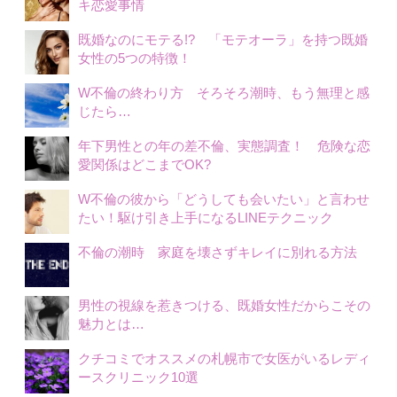
キ恋愛事情
既婚なのにモテる!? 「モテオーラ」を持つ既婚
女性の5つの特徴！
W不倫の終わり方 そろそろ潮時、もう無理と感
じたら…
年下男性との年の差不倫、実態調査！ 危険な恋
愛関係はどこまでOK?
W不倫の彼から「どうしても会いたい」と言わせ
たい！駆け引き上手になるLINEテクニック
不倫の潮時 家庭を壊さずキレイに別れる方法
男性の視線を惹きつける、既婚女性だからこその
魅力とは…
クチコミでオススメの札幌市で女医がいるレディ
ースクリニック10選