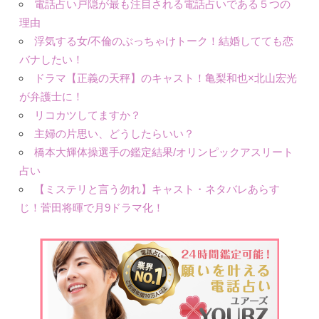
電話占い戸隠が最も注目される電話占いである５つの
理由
浮気する女/不倫のぶっちゃけトーク！結婚してても恋
バナしたい！
ドラマ【正義の天秤】のキャスト！亀梨和也×北山宏光
が弁護士に！
リコカツしてますか？
主婦の片思い、どうしたらいい？
橋本大輝体操選手の鑑定結果/オリンピックアスリート
占い
【ミステリと言う勿れ】キャスト・ネタバレあらす
じ！菅田将暉で月9ドラマ化！