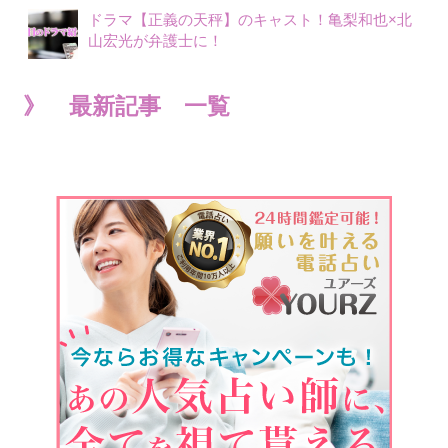
ドラマ【正義の天秤】のキャスト！亀梨和也×北
山宏光が弁護士に！
》 最新記事 一覧