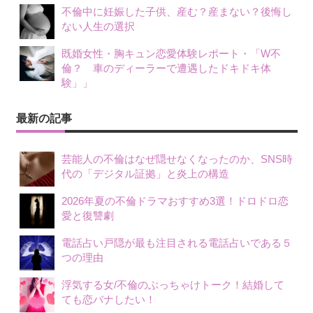
不倫中に妊娠した子供、産む？産まない？後悔し
ない人生の選択
既婚女性・胸キュン恋愛体験レポート・「W不
倫？ 車のディーラーで遭遇したドキドキ体
験」」
最新の記事
芸能人の不倫はなぜ隠せなくなったのか、SNS時
代の「デジタル証拠」と炎上の構造
2026年夏の不倫ドラマおすすめ3選！ドロドロ恋
愛と復讐劇
電話占い戸隠が最も注目される電話占いである５
つの理由
浮気する女/不倫のぶっちゃけトーク！結婚して
ても恋バナしたい！