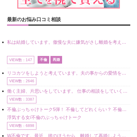
最新のお悩み口コミ相談
私は結婚しています。傲慢な夫に嫌気がさし離婚を考えていたときに、彼と出会いました。彼には恋人がいましたが、話をするうちに、夫とのことを相談するようにな
不倫
再婚
VIEW数：147
リコカツをしようと考えています。夫の事からの愛情を全く感じません。子供がいるので、子供が成長するまではと我慢しています。 まず、お金が必要だと考え、仕事の量も増やしました。ところが、夫は働かず、結局は
VIEW数：2646
働く主婦、片思いをしています。 仕事の相談をしていくうちに、彼のことを好きになりました。私には夫も子供もいます。不倫をしているわけでもなく、もちろん、この気持ちは誰にも話していません。 ラインをする関
VIEW数：3387
不倫ぶっちゃけトーク5弾！ 不倫してどれくらい？ 不倫のあれこれを、なんでもどうぞ♪♪
浮気する女/不倫のぶっちゃけトーク
VIEW数：6898
W不倫です。最近、彼のほうから、離婚して再婚しよう、と言ってきました。ハッキリいうと、そこまでは考えていませんでした。彼を好きな気持ちはあるし、彼なしの生活は考えられません。だけど、離婚して再婚すると