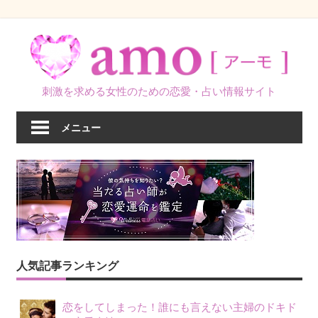
コ
ン
テ
ン
刺激を求める女性のための恋愛・占い情報サイト
ツ
へ
メニュー
ス
キ
ッ
プ
人気記事ランキング
恋をしてしまった！誰にも言えない主婦のドキド