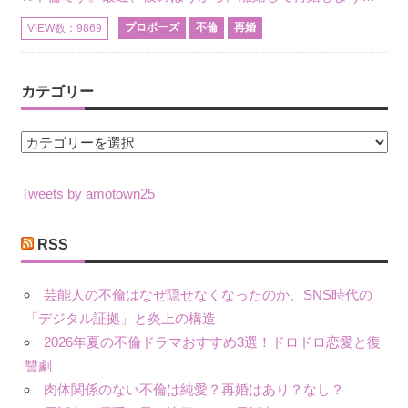
プロポーズ
不倫
再婚
VIEW数：9869
カテゴリー
カ
テ
ゴ
Tweets by amotown25
リ
ー
RSS
芸能人の不倫はなぜ隠せなくなったのか、SNS時代の
「デジタル証拠」と炎上の構造
2026年夏の不倫ドラマおすすめ3選！ドロドロ恋愛と復
讐劇
肉体関係のない不倫は純愛？再婚はあり？なし？