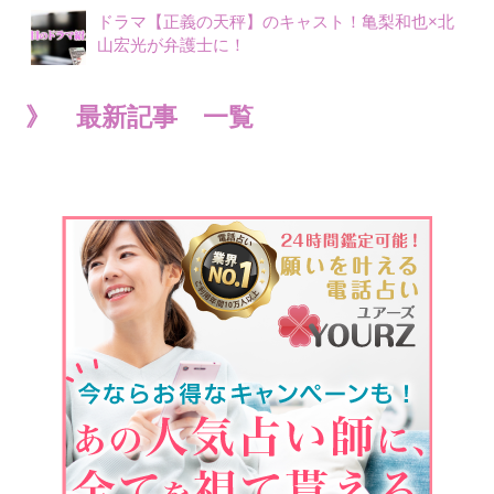
ドラマ【正義の天秤】のキャスト！亀梨和也×北
山宏光が弁護士に！
》 最新記事 一覧