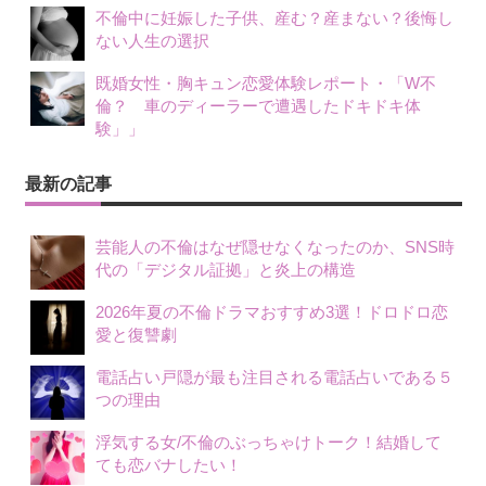
不倫中に妊娠した子供、産む？産まない？後悔し
ない人生の選択
既婚女性・胸キュン恋愛体験レポート・「W不
倫？ 車のディーラーで遭遇したドキドキ体
験」」
最新の記事
芸能人の不倫はなぜ隠せなくなったのか、SNS時
代の「デジタル証拠」と炎上の構造
2026年夏の不倫ドラマおすすめ3選！ドロドロ恋
愛と復讐劇
電話占い戸隠が最も注目される電話占いである５
つの理由
浮気する女/不倫のぶっちゃけトーク！結婚して
ても恋バナしたい！