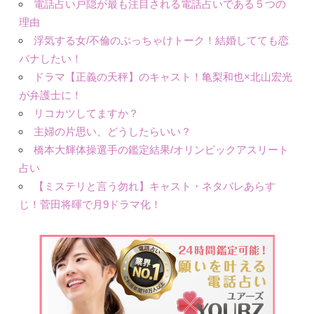
電話占い戸隠が最も注目される電話占いである５つの
理由
浮気する女/不倫のぶっちゃけトーク！結婚してても恋
バナしたい！
ドラマ【正義の天秤】のキャスト！亀梨和也×北山宏光
が弁護士に！
リコカツしてますか？
主婦の片思い、どうしたらいい？
橋本大輝体操選手の鑑定結果/オリンピックアスリート
占い
【ミステリと言う勿れ】キャスト・ネタバレあらす
じ！菅田将暉で月9ドラマ化！