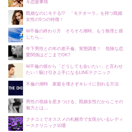
キ恋愛事情
既婚なのにモテる!? 「モテオーラ」を持つ既婚
女性の5つの特徴！
W不倫の終わり方 そろそろ潮時、もう無理と感
じたら…
年下男性との年の差不倫、実態調査！ 危険な恋
愛関係はどこまでOK?
W不倫の彼から「どうしても会いたい」と言わせ
たい！駆け引き上手になるLINEテクニック
不倫の潮時 家庭を壊さずキレイに別れる方法
男性の視線を惹きつける、既婚女性だからこその
魅力とは…
クチコミでオススメの札幌市で女医がいるレディ
ースクリニック10選