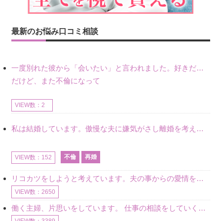
最新のお悩み口コミ相談
一度別れた彼から「会いたい」と言われました。好きだけど不倫だから別れたので、私もまだ好きだし会いたい気持ちはあります。
だけど、また不倫になって
VIEW数：2
私は結婚しています。傲慢な夫に嫌気がさし離婚を考えていたときに、彼と出会いました。彼には恋人がいましたが、話をするうちに、夫とのことを相談するようにな
不倫
再婚
VIEW数：152
リコカツをしようと考えています。夫の事からの愛情を全く感じません。子供がいるので、子供が成長するまではと我慢しています。 まず、お金が必要だと考え、仕事の量も増やしました。ところが、夫は働かず、結局は
VIEW数：2650
働く主婦、片思いをしています。 仕事の相談をしていくうちに、彼のことを好きになりました。私には夫も子供もいます。不倫をしているわけでもなく、もちろん、この気持ちは誰にも話していません。 ラインをする関