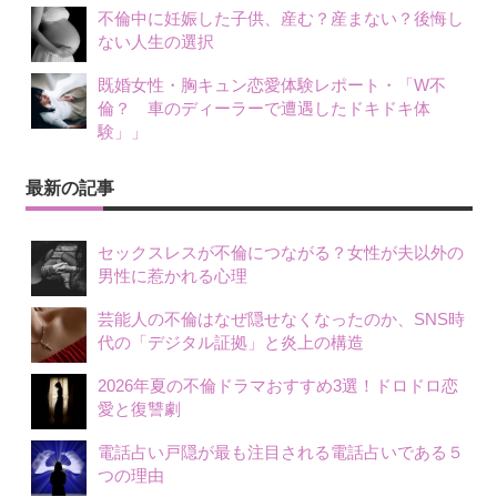
不倫中に妊娠した子供、産む？産まない？後悔し
ない人生の選択
既婚女性・胸キュン恋愛体験レポート・「W不
倫？ 車のディーラーで遭遇したドキドキ体
験」」
最新の記事
セックスレスが不倫につながる？女性が夫以外の
男性に惹かれる心理
芸能人の不倫はなぜ隠せなくなったのか、SNS時
代の「デジタル証拠」と炎上の構造
2026年夏の不倫ドラマおすすめ3選！ドロドロ恋
愛と復讐劇
電話占い戸隠が最も注目される電話占いである５
つの理由