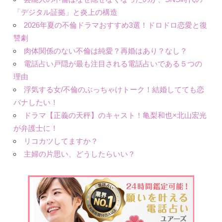
「デジタル証拠」と炎上の構造
2026年夏の不倫ドラマおすすめ3選！ドロドロ恋愛と復
讐劇
肉体関係のない不倫は純愛？再婚はあり？なし？
電話占い戸隠が最も注目される電話占いである５つの
理由
浮気する女/不倫のぶっちゃけトーク！結婚してても恋
バナしたい！
ドラマ【正義の天秤】のキャスト！亀梨和也×北山宏光
が弁護士に！
リコカツしてますか？
主婦の片思い、どうしたらいい？