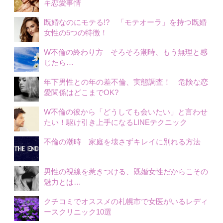
キ恋愛事情
既婚なのにモテる!? 「モテオーラ」を持つ既婚
女性の5つの特徴！
W不倫の終わり方 そろそろ潮時、もう無理と感
じたら…
年下男性との年の差不倫、実態調査！ 危険な恋
愛関係はどこまでOK?
W不倫の彼から「どうしても会いたい」と言わせ
たい！駆け引き上手になるLINEテクニック
不倫の潮時 家庭を壊さずキレイに別れる方法
男性の視線を惹きつける、既婚女性だからこその
魅力とは…
クチコミでオススメの札幌市で女医がいるレディ
ースクリニック10選