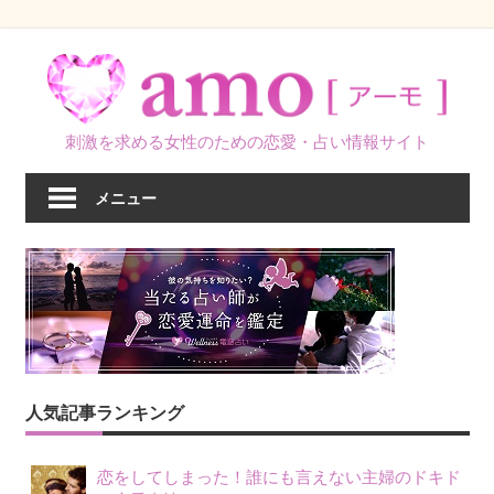
コ
ン
テ
ン
刺激を求める女性のための恋愛・占い情報サイト
ツ
へ
メニュー
ス
キ
ッ
プ
人気記事ランキング
恋をしてしまった！誰にも言えない主婦のドキド