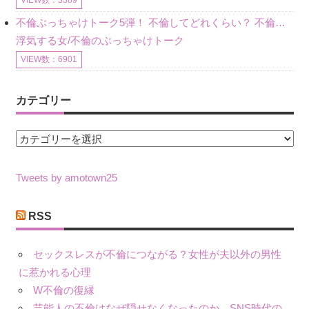
VIEW数：3389
不倫ぶっちゃけトーク5弾！ 不倫してどれくらい？ 不倫のあれこれを、なんでもどうぞ♪♪
浮気する女/不倫のぶっちゃけトーク
VIEW数：6901
カテゴリー
カ
テ
ゴ
Tweets by amotown25
リ
ー
RSS
セックスレスが不倫につながる？女性が夫以外の男性
に惹かれる心理
W不倫の復縁
芸能人の不倫はなぜ隠せなくなったのか、SNS時代の