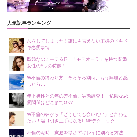
人気記事ランキング
恋をしてしまった！誰にも言えない主婦のドキド
キ恋愛事情
既婚なのにモテる!? 「モテオーラ」を持つ既婚
女性の5つの特徴！
W不倫の終わり方 そろそろ潮時、もう無理と感
じたら…
年下男性との年の差不倫、実態調査！ 危険な恋
愛関係はどこまでOK?
W不倫の彼から「どうしても会いたい」と言わせ
たい！駆け引き上手になるLINEテクニック
不倫の潮時 家庭を壊さずキレイに別れる方法