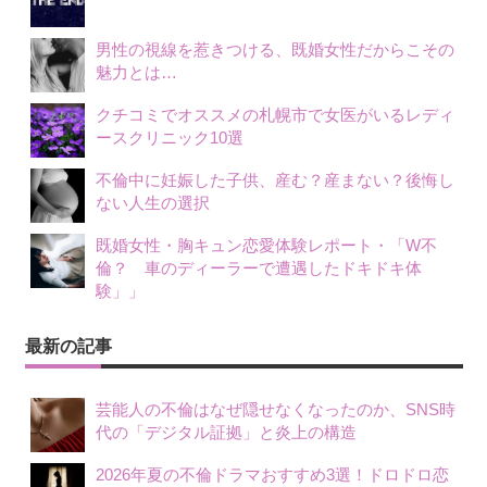
男性の視線を惹きつける、既婚女性だからこその
魅力とは…
クチコミでオススメの札幌市で女医がいるレディ
ースクリニック10選
不倫中に妊娠した子供、産む？産まない？後悔し
ない人生の選択
既婚女性・胸キュン恋愛体験レポート・「W不
倫？ 車のディーラーで遭遇したドキドキ体
験」」
最新の記事
芸能人の不倫はなぜ隠せなくなったのか、SNS時
代の「デジタル証拠」と炎上の構造
2026年夏の不倫ドラマおすすめ3選！ドロドロ恋