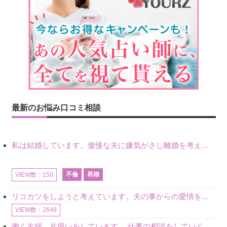
最新のお悩み口コミ相談
私は結婚しています。傲慢な夫に嫌気がさし離婚を考えていたときに、彼と出会いました。彼には恋人がいましたが、話をするうちに、夫とのことを相談するようにな
不倫
再婚
VIEW数：150
リコカツをしようと考えています。夫の事からの愛情を全く感じません。子供がいるので、子供が成長するまではと我慢しています。 まず、お金が必要だと考え、仕事の量も増やしました。ところが、夫は働かず、結局は
VIEW数：2648
働く主婦、片思いをしています。 仕事の相談をしていくうちに、彼のことを好きになりました。私には夫も子供もいます。不倫をしているわけでもなく、もちろん、この気持ちは誰にも話していません。 ラインをする関