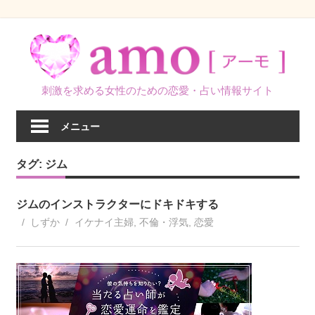
コ
ン
テ
ン
刺激を求める女性のための恋愛・占い情報サイト
ツ
へ
メニュー
ス
キ
タグ:
ジム
ッ
プ
ジムのインストラクターにドキドキする
しずか
イケナイ主婦
,
不倫・浮気
,
恋愛