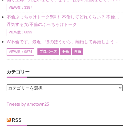
VIEW数：3387
不倫ぶっちゃけトーク5弾！ 不倫してどれくらい？ 不倫のあれこれを、なんでもどうぞ♪♪
浮気する女/不倫のぶっちゃけトーク
VIEW数：6899
W不倫です。最近、彼のほうから、離婚して再婚しよう、と言ってきました。ハッキリいうと、そこまでは考えていませんでした。彼を好きな気持ちはあるし、彼なしの生活は考えられません。だけど、離婚して再婚すると
プロポーズ
不倫
再婚
VIEW数：9874
カテゴリー
カ
テ
ゴ
Tweets by amotown25
リ
ー
RSS