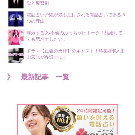
愛と復讐劇
電話占い戸隠が最も注目される電話占いである５
つの理由
浮気する女/不倫のぶっちゃけトーク！結婚して
ても恋バナしたい！
ドラマ【正義の天秤】のキャスト！亀梨和也×北
山宏光が弁護士に！
》 最新記事 一覧