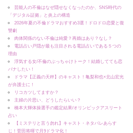
芸能人の不倫はなぜ隠せなくなったのか、SNS時代の
「デジタル証拠」と炎上の構造
2026年夏の不倫ドラマおすすめ3選！ドロドロ恋愛と復
讐劇
肉体関係のない不倫は純愛？再婚はあり？なし？
電話占い戸隠が最も注目される電話占いである５つの
理由
浮気する女/不倫のぶっちゃけトーク！結婚してても恋
バナしたい！
ドラマ【正義の天秤】のキャスト！亀梨和也×北山宏光
が弁護士に！
リコカツしてますか？
主婦の片思い、どうしたらいい？
橋本大輝体操選手の鑑定結果/オリンピックアスリート
占い
【ミステリと言う勿れ】キャスト・ネタバレあらす
じ！菅田将暉で月9ドラマ化！