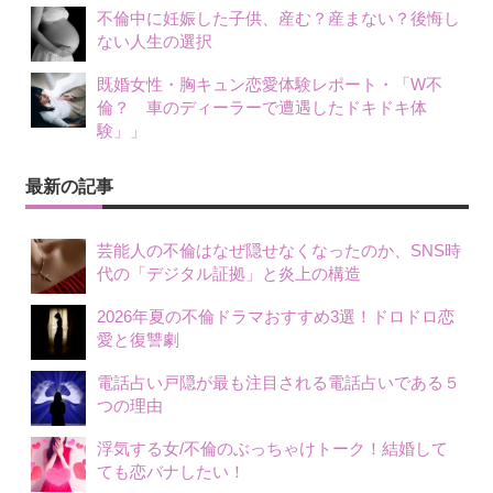
不倫中に妊娠した子供、産む？産まない？後悔し
ない人生の選択
既婚女性・胸キュン恋愛体験レポート・「W不
倫？ 車のディーラーで遭遇したドキドキ体
験」」
最新の記事
芸能人の不倫はなぜ隠せなくなったのか、SNS時
代の「デジタル証拠」と炎上の構造
2026年夏の不倫ドラマおすすめ3選！ドロドロ恋
愛と復讐劇
電話占い戸隠が最も注目される電話占いである５
つの理由
浮気する女/不倫のぶっちゃけトーク！結婚して
ても恋バナしたい！