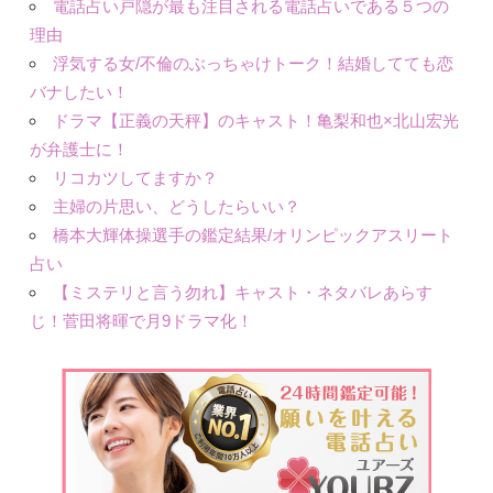
電話占い戸隠が最も注目される電話占いである５つの
理由
浮気する女/不倫のぶっちゃけトーク！結婚してても恋
バナしたい！
ドラマ【正義の天秤】のキャスト！亀梨和也×北山宏光
が弁護士に！
リコカツしてますか？
主婦の片思い、どうしたらいい？
橋本大輝体操選手の鑑定結果/オリンピックアスリート
占い
【ミステリと言う勿れ】キャスト・ネタバレあらす
じ！菅田将暉で月9ドラマ化！