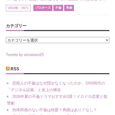
プロポーズ
不倫
再婚
VIEW数：9871
カテゴリー
カ
テ
ゴ
Tweets by amotown25
リ
ー
RSS
芸能人の不倫はなぜ隠せなくなったのか、SNS時代の
「デジタル証拠」と炎上の構造
2026年夏の不倫ドラマおすすめ3選！ドロドロ恋愛と復
讐劇
肉体関係のない不倫は純愛？再婚はあり？なし？