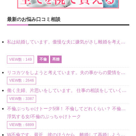
最新のお悩み口コミ相談
私は結婚しています。傲慢な夫に嫌気がさし離婚を考えていたときに、彼と出会いました。彼には恋人がいましたが、話をするうちに、夫とのことを相談するようにな
不倫
再婚
VIEW数：149
リコカツをしようと考えています。夫の事からの愛情を全く感じません。子供がいるので、子供が成長するまではと我慢しています。 まず、お金が必要だと考え、仕事の量も増やしました。ところが、夫は働かず、結局は
VIEW数：2646
働く主婦、片思いをしています。 仕事の相談をしていくうちに、彼のことを好きになりました。私には夫も子供もいます。不倫をしているわけでもなく、もちろん、この気持ちは誰にも話していません。 ラインをする関
VIEW数：3387
不倫ぶっちゃけトーク5弾！ 不倫してどれくらい？ 不倫のあれこれを、なんでもどうぞ♪♪
浮気する女/不倫のぶっちゃけトーク
VIEW数：6899
W不倫です。最近、彼のほうから、離婚して再婚しよう、と言ってきました。ハッキリいうと、そこまでは考えていませんでした。彼を好きな気持ちはあるし、彼なしの生活は考えられません。だけど、離婚して再婚すると