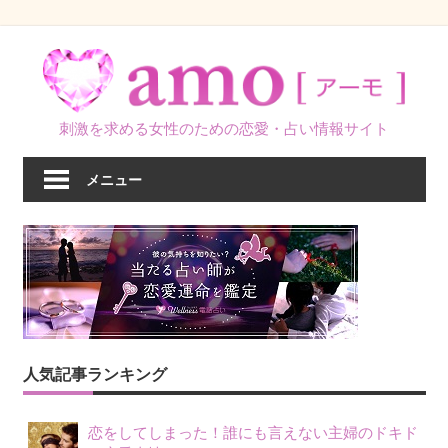
コ
ン
テ
ン
刺激を求める女性のための恋愛・占い情報サイト
ツ
へ
メニュー
ス
キ
ッ
プ
人気記事ランキング
恋をしてしまった！誰にも言えない主婦のドキド