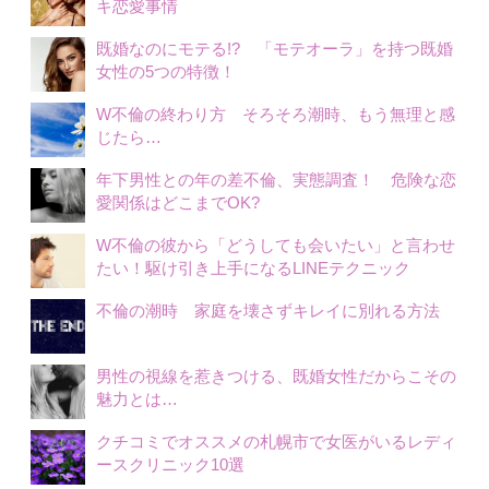
キ恋愛事情
既婚なのにモテる!? 「モテオーラ」を持つ既婚
女性の5つの特徴！
W不倫の終わり方 そろそろ潮時、もう無理と感
じたら…
年下男性との年の差不倫、実態調査！ 危険な恋
愛関係はどこまでOK?
W不倫の彼から「どうしても会いたい」と言わせ
たい！駆け引き上手になるLINEテクニック
不倫の潮時 家庭を壊さずキレイに別れる方法
男性の視線を惹きつける、既婚女性だからこその
魅力とは…
クチコミでオススメの札幌市で女医がいるレディ
ースクリニック10選