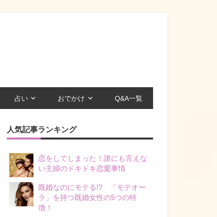
占い
おでかけ
Q&A一覧
人気記事ランキング
恋をしてしまった！誰にも言えな
い主婦のドキドキ恋愛事情
既婚なのにモテる!? 「モテオー
ラ」を持つ既婚女性の5つの特
徴！