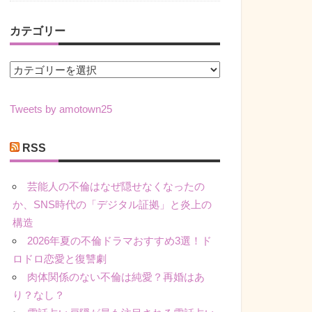
カテゴリー
カ
テ
ゴ
Tweets by amotown25
リ
ー
RSS
芸能人の不倫はなぜ隠せなくなったの
か、SNS時代の「デジタル証拠」と炎上の
構造
2026年夏の不倫ドラマおすすめ3選！ド
ロドロ恋愛と復讐劇
肉体関係のない不倫は純愛？再婚はあ
り？なし？