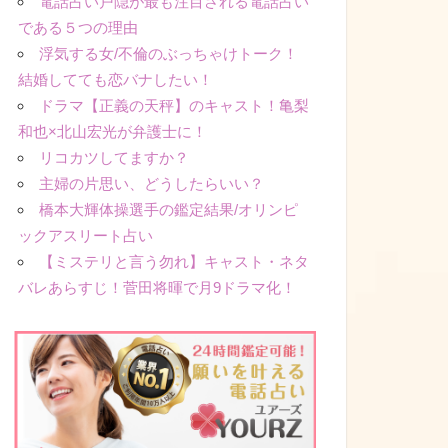
電話占い戸隠が最も注目される電話占い
である５つの理由
浮気する女/不倫のぶっちゃけトーク！
結婚してても恋バナしたい！
ドラマ【正義の天秤】のキャスト！亀梨
和也×北山宏光が弁護士に！
リコカツしてますか？
主婦の片思い、どうしたらいい？
橋本大輝体操選手の鑑定結果/オリンピ
ックアスリート占い
【ミステリと言う勿れ】キャスト・ネタ
バレあらすじ！菅田将暉で月9ドラマ化！