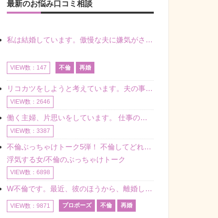
最新のお悩み口コミ相談
私は結婚しています。傲慢な夫に嫌気がさし離婚を考えていたときに、彼と出会いました。彼には恋人がいましたが、話をするうちに、夫とのことを相談するようにな
不倫
再婚
VIEW数：147
リコカツをしようと考えています。夫の事からの愛情を全く感じません。子供がいるので、子供が成長するまではと我慢しています。 まず、お金が必要だと考え、仕事の量も増やしました。ところが、夫は働かず、結局は
VIEW数：2646
働く主婦、片思いをしています。 仕事の相談をしていくうちに、彼のことを好きになりました。私には夫も子供もいます。不倫をしているわけでもなく、もちろん、この気持ちは誰にも話していません。 ラインをする関
VIEW数：3387
不倫ぶっちゃけトーク5弾！ 不倫してどれくらい？ 不倫のあれこれを、なんでもどうぞ♪♪
浮気する女/不倫のぶっちゃけトーク
VIEW数：6898
W不倫です。最近、彼のほうから、離婚して再婚しよう、と言ってきました。ハッキリいうと、そこまでは考えていませんでした。彼を好きな気持ちはあるし、彼なしの生活は考えられません。だけど、離婚して再婚すると
プロポーズ
不倫
再婚
VIEW数：9871