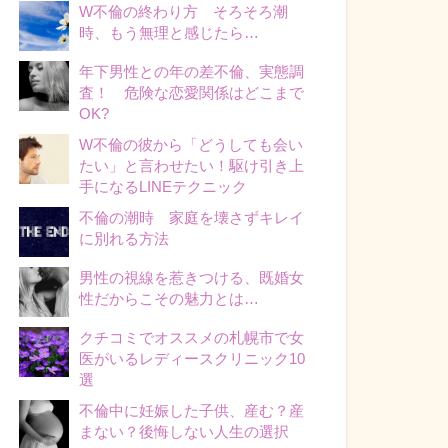
W不倫の終わり方 そろそろ潮
時、もう無理と感じたら…
年下男性との年の差不倫、実態調
査！ 危険な恋愛関係はどこまで
OK?
W不倫の彼から「どうしても会い
たい」と言わせたい！駆け引き上
手になるLINEテクニック
不倫の潮時 家庭を壊さずキレイ
に別れる方法
男性の視線を惹きつける、既婚女
性だからこその魅力とは…
クチコミでオススメの札幌市で女
医がいるレディースクリニック10
選
不倫中に妊娠した子供、産む？産
まない？後悔しない人生の選択