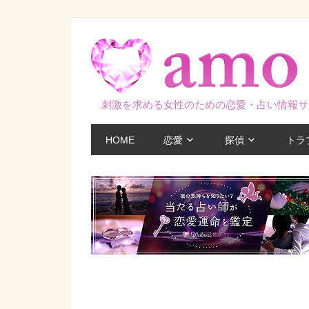
コ
ン
テ
ン
ツ
刺激を求める女性のための恋愛・占い情報サ
へ
ス
HOME
恋愛
探偵
トラ
キ
ッ
プ