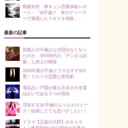
既婚女性・胸キュン恋愛体験レポ
ート・「W不倫？ 車のディーラ
ーで遭遇したドキドキ体験」」
最新の記事
芸能人の不倫はなぜ隠せなくなっ
たのか、SNS時代の「デジタル証
拠」と炎上の構造
2026年夏の不倫ドラマおすすめ3
選！ドロドロ恋愛と復讐劇
電話占い戸隠が最も注目される電
話占いである５つの理由
浮気する女/不倫のぶっちゃけトー
ク！結婚してても恋バナしたい！
ドラマ【正義の天秤】のキャス
ト！亀梨和也×北山宏光が弁護士