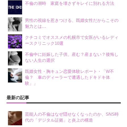
不倫の潮時 家庭を壊さずキレイに別れる方法
男性の視線を惹きつける、既婚女性だからこその
魅力とは…
クチコミでオススメの札幌市で女医がいるレディ
ースクリニック10選
不倫中に妊娠した子供、産む？産まない？後悔し
ない人生の選択
既婚女性・胸キュン恋愛体験レポート・「W不
倫？ 車のディーラーで遭遇したドキドキ体
験」」
最新の記事
芸能人の不倫はなぜ隠せなくなったのか、SNS時
代の「デジタル証拠」と炎上の構造