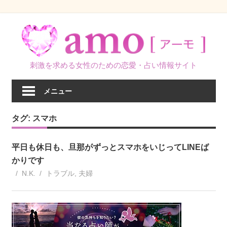
コ
ン
テ
ン
刺激を求める女性のための恋愛・占い情報サイト
ツ
へ
メニュー
ス
キ
タグ:
スマホ
ッ
プ
平日も休日も、旦那がずっとスマホをいじってLINEば
かりです
N.K.
トラブル
,
夫婦