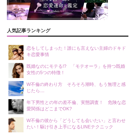
人気記事ランキング
恋をしてしまった！誰にも言えない主婦のドキド
キ恋愛事情
既婚なのにモテる!? 「モテオーラ」を持つ既婚
女性の5つの特徴！
W不倫の終わり方 そろそろ潮時、もう無理と感
じたら…
年下男性との年の差不倫、実態調査！ 危険な恋
愛関係はどこまでOK?
W不倫の彼から「どうしても会いたい」と言わせ
たい！駆け引き上手になるLINEテクニック