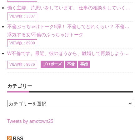
働く主婦、片思いをしています。 仕事の相談をしていくうちに、彼のことを好きになりました。私には夫も子供もいます。不倫をしているわけでもなく、もちろん、この気持ちは誰にも話していません。 ラインをする関
VIEW数：3387
不倫ぶっちゃけトーク5弾！ 不倫してどれくらい？ 不倫のあれこれを、なんでもどうぞ♪♪
浮気する女/不倫のぶっちゃけトーク
VIEW数：6900
W不倫です。最近、彼のほうから、離婚して再婚しよう、と言ってきました。ハッキリいうと、そこまでは考えていませんでした。彼を好きな気持ちはあるし、彼なしの生活は考えられません。だけど、離婚して再婚すると
プロポーズ
不倫
再婚
VIEW数：9876
カテゴリー
カ
テ
ゴ
Tweets by amotown25
リ
ー
RSS