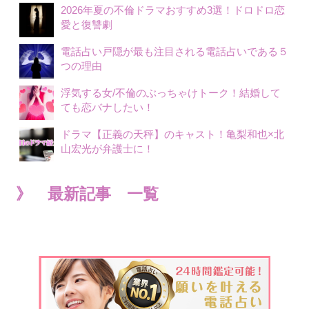
2026年夏の不倫ドラマおすすめ3選！ドロドロ恋
愛と復讐劇
電話占い戸隠が最も注目される電話占いである５
つの理由
浮気する女/不倫のぶっちゃけトーク！結婚して
ても恋バナしたい！
ドラマ【正義の天秤】のキャスト！亀梨和也×北
山宏光が弁護士に！
》 最新記事 一覧