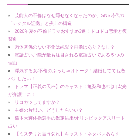
芸能人の不倫はなぜ隠せなくなったのか、SNS時代の
「デジタル証拠」と炎上の構造
2026年夏の不倫ドラマおすすめ3選！ドロドロ恋愛と復
讐劇
肉体関係のない不倫は純愛？再婚はあり？なし？
電話占い戸隠が最も注目される電話占いである５つの
理由
浮気する女/不倫のぶっちゃけトーク！結婚してても恋
バナしたい！
ドラマ【正義の天秤】のキャスト！亀梨和也×北山宏光
が弁護士に！
リコカツしてますか？
主婦の片思い、どうしたらいい？
橋本大輝体操選手の鑑定結果/オリンピックアスリート
占い
【ミステリと言う勿れ】キャスト・ネタバレあらす