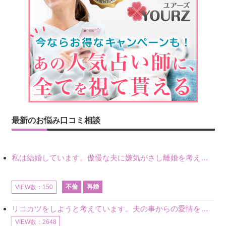
最新のお悩み口コミ相談
私は結婚しています。傲慢な夫に嫌気がさし離婚を考えていたときに、彼と出会いました。彼には恋人がいましたが、話をするうちに、夫とのことを相談するようにな
不倫
再婚
VIEW数：150
リコカツをしようと考えています。夫の事からの愛情を全く感じません。子供がいるので、子供が成長するまではと我慢しています。 まず、お金が必要だと考え、仕事の量も増やしました。ところが、夫は働かず、結局は
VIEW数：2648