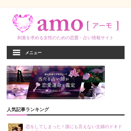
コ
ン
テ
ン
刺激を求める女性のための恋愛・占い情報サイト
ツ
へ
メニュー
ス
キ
ッ
プ
人気記事ランキング
恋をしてしまった！誰にも言えない主婦のドキド