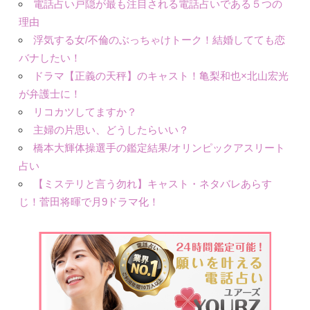
電話占い戸隠が最も注目される電話占いである５つの
理由
浮気する女/不倫のぶっちゃけトーク！結婚してても恋
バナしたい！
ドラマ【正義の天秤】のキャスト！亀梨和也×北山宏光
が弁護士に！
リコカツしてますか？
主婦の片思い、どうしたらいい？
橋本大輝体操選手の鑑定結果/オリンピックアスリート
占い
【ミステリと言う勿れ】キャスト・ネタバレあらす
じ！菅田将暉で月9ドラマ化！