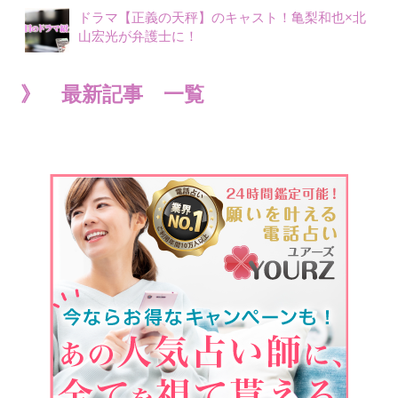
ドラマ【正義の天秤】のキャスト！亀梨和也×北
山宏光が弁護士に！
》 最新記事 一覧