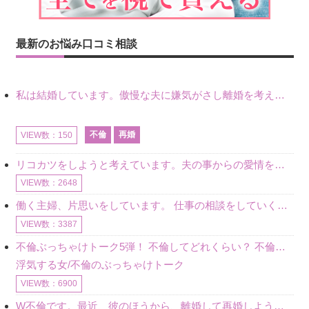
最新のお悩み口コミ相談
私は結婚しています。傲慢な夫に嫌気がさし離婚を考えていたときに、彼と出会いました。彼には恋人がいましたが、話をするうちに、夫とのことを相談するようにな
不倫
再婚
VIEW数：150
リコカツをしようと考えています。夫の事からの愛情を全く感じません。子供がいるので、子供が成長するまではと我慢しています。 まず、お金が必要だと考え、仕事の量も増やしました。ところが、夫は働かず、結局は
VIEW数：2648
働く主婦、片思いをしています。 仕事の相談をしていくうちに、彼のことを好きになりました。私には夫も子供もいます。不倫をしているわけでもなく、もちろん、この気持ちは誰にも話していません。 ラインをする関
VIEW数：3387
不倫ぶっちゃけトーク5弾！ 不倫してどれくらい？ 不倫のあれこれを、なんでもどうぞ♪♪
浮気する女/不倫のぶっちゃけトーク
VIEW数：6900
W不倫です。最近、彼のほうから、離婚して再婚しよう、と言ってきました。ハッキリいうと、そこまでは考えていませんでした。彼を好きな気持ちはあるし、彼なしの生活は考えられません。だけど、離婚して再婚すると