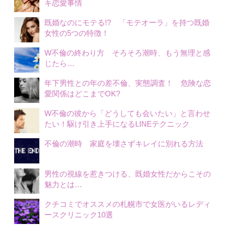
キ恋愛事情
既婚なのにモテる!? 「モテオーラ」を持つ既婚
女性の5つの特徴！
W不倫の終わり方 そろそろ潮時、もう無理と感
じたら…
年下男性との年の差不倫、実態調査！ 危険な恋
愛関係はどこまでOK?
W不倫の彼から「どうしても会いたい」と言わせ
たい！駆け引き上手になるLINEテクニック
不倫の潮時 家庭を壊さずキレイに別れる方法
男性の視線を惹きつける、既婚女性だからこその
魅力とは…
クチコミでオススメの札幌市で女医がいるレディ
ースクリニック10選