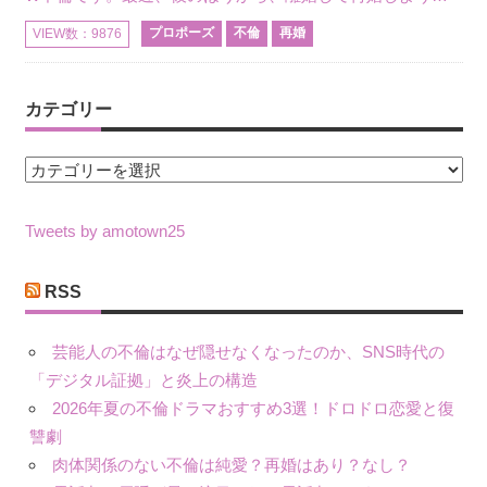
プロポーズ
不倫
再婚
VIEW数：9876
カテゴリー
カ
テ
ゴ
Tweets by amotown25
リ
ー
RSS
芸能人の不倫はなぜ隠せなくなったのか、SNS時代の
「デジタル証拠」と炎上の構造
2026年夏の不倫ドラマおすすめ3選！ドロドロ恋愛と復
讐劇
肉体関係のない不倫は純愛？再婚はあり？なし？