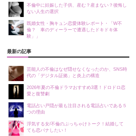
不倫中に妊娠した子供、産む？産まない？後悔し
ない人生の選択
既婚女性・胸キュン恋愛体験レポート・「W不
倫？ 車のディーラーで遭遇したドキドキ体
験」」
最新の記事
芸能人の不倫はなぜ隠せなくなったのか、SNS時
代の「デジタル証拠」と炎上の構造
2026年夏の不倫ドラマおすすめ3選！ドロドロ恋
愛と復讐劇
電話占い戸隠が最も注目される電話占いである５
つの理由
浮気する女/不倫のぶっちゃけトーク！結婚して
ても恋バナしたい！