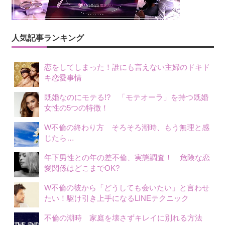
人気記事ランキング
恋をしてしまった！誰にも言えない主婦のドキド
キ恋愛事情
既婚なのにモテる!? 「モテオーラ」を持つ既婚
女性の5つの特徴！
W不倫の終わり方 そろそろ潮時、もう無理と感
じたら…
年下男性との年の差不倫、実態調査！ 危険な恋
愛関係はどこまでOK?
W不倫の彼から「どうしても会いたい」と言わせ
たい！駆け引き上手になるLINEテクニック
不倫の潮時 家庭を壊さずキレイに別れる方法