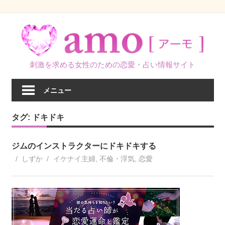
コ
ン
テ
ン
刺激を求める女性のための恋愛・占い情報サイト
ツ
へ
メニュー
ス
キ
タグ:
ドキドキ
ッ
プ
ジムのインストラクターにドキドキする
しずか
イケナイ主婦
,
不倫・浮気
,
恋愛