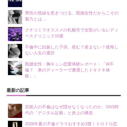
男性の視線を惹きつける、既婚女性だからこその
魅力とは…
クチコミでオススメの札幌市で女医がいるレディ
ースクリニック10選
不倫中に妊娠した子供、産む？産まない？後悔し
ない人生の選択
既婚女性・胸キュン恋愛体験レポート・「W不
倫？ 車のディーラーで遭遇したドキドキ体
験」」
最新の記事
芸能人の不倫はなぜ隠せなくなったのか、SNS時
代の「デジタル証拠」と炎上の構造
2026年夏の不倫ドラマおすすめ3選！ドロドロ恋