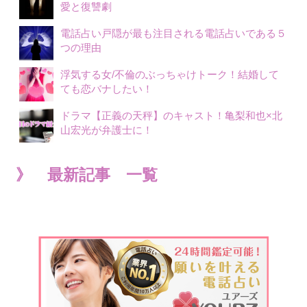
愛と復讐劇
電話占い戸隠が最も注目される電話占いである５
つの理由
浮気する女/不倫のぶっちゃけトーク！結婚して
ても恋バナしたい！
ドラマ【正義の天秤】のキャスト！亀梨和也×北
山宏光が弁護士に！
》 最新記事 一覧