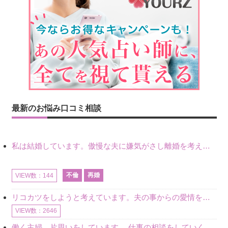
最新のお悩み口コミ相談
私は結婚しています。傲慢な夫に嫌気がさし離婚を考えていたときに、彼と出会いました。彼には恋人がいましたが、話をするうちに、夫とのことを相談するようにな
不倫
再婚
VIEW数：144
リコカツをしようと考えています。夫の事からの愛情を全く感じません。子供がいるので、子供が成長するまではと我慢しています。 まず、お金が必要だと考え、仕事の量も増やしました。ところが、夫は働かず、結局は
VIEW数：2646
働く主婦、片思いをしています。 仕事の相談をしていくうちに、彼のことを好きになりました。私には夫も子供もいます。不倫をしているわけでもなく、もちろん、この気持ちは誰にも話していません。 ラインをする関