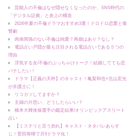
芸能人の不倫はなぜ隠せなくなったのか、SNS時代の
「デジタル証拠」と炎上の構造
2026年夏の不倫ドラマおすすめ3選！ドロドロ恋愛と復
讐劇
肉体関係のない不倫は純愛？再婚はあり？なし？
電話占い戸隠が最も注目される電話占いである５つの
理由
浮気する女/不倫のぶっちゃけトーク！結婚してても恋
バナしたい！
ドラマ【正義の天秤】のキャスト！亀梨和也×北山宏光
が弁護士に！
リコカツしてますか？
主婦の片思い、どうしたらいい？
橋本大輝体操選手の鑑定結果/オリンピックアスリート
占い
【ミステリと言う勿れ】キャスト・ネタバレあらす
じ！菅田将暉で月9ドラマ化！