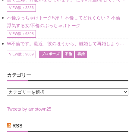
VIEW数：3386
不倫ぶっちゃけトーク5弾！ 不倫してどれくらい？ 不倫のあれこれを、なんでもどうぞ♪♪
浮気する女/不倫のぶっちゃけトーク
VIEW数：6898
W不倫です。最近、彼のほうから、離婚して再婚しよう、と言ってきました。ハッキリいうと、そこまでは考えていませんでした。彼を好きな気持ちはあるし、彼なしの生活は考えられません。だけど、離婚して再婚すると
プロポーズ
不倫
再婚
VIEW数：9869
カテゴリー
カ
テ
ゴ
Tweets by amotown25
リ
ー
RSS