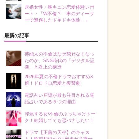
既婚女性・胸キュン恋愛体験レポ
ート・「W不倫？ 車のディーラ
ーで遭遇したドキドキ体験」」
最新の記事
芸能人の不倫はなぜ隠せなくなっ
たのか、SNS時代の「デジタル証
拠」と炎上の構造
2026年夏の不倫ドラマおすすめ3
選！ドロドロ恋愛と復讐劇
電話占い戸隠が最も注目される電
話占いである５つの理由
浮気する女/不倫のぶっちゃけトー
ク！結婚してても恋バナしたい！
ドラマ【正義の天秤】のキャス
ト！亀梨和也×北山宏光が弁護士