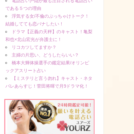
電話占い戸隠が最も注目される電話占い
である５つの理由
浮気する女/不倫のぶっちゃけトーク！
結婚してても恋バナしたい！
ドラマ【正義の天秤】のキャスト！亀梨
和也×北山宏光が弁護士に！
リコカツしてますか？
主婦の片思い、どうしたらいい？
橋本大輝体操選手の鑑定結果/オリンピ
ックアスリート占い
【ミステリと言う勿れ】キャスト・ネタ
バレあらすじ！菅田将暉で月9ドラマ化！