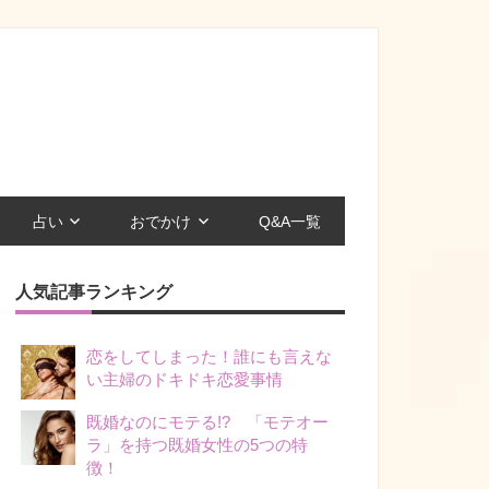
占い
おでかけ
Q&A一覧
人気記事ランキング
恋をしてしまった！誰にも言えな
い主婦のドキドキ恋愛事情
既婚なのにモテる!? 「モテオー
ラ」を持つ既婚女性の5つの特
徴！