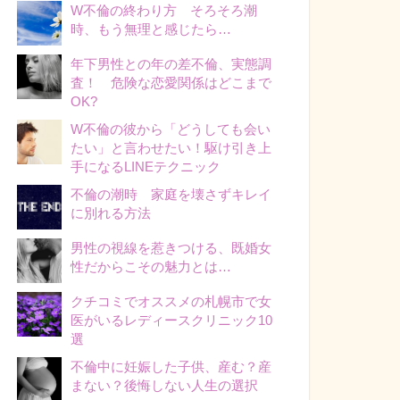
W不倫の終わり方 そろそろ潮
時、もう無理と感じたら…
年下男性との年の差不倫、実態調
査！ 危険な恋愛関係はどこまで
OK?
W不倫の彼から「どうしても会い
たい」と言わせたい！駆け引き上
手になるLINEテクニック
不倫の潮時 家庭を壊さずキレイ
に別れる方法
男性の視線を惹きつける、既婚女
性だからこその魅力とは…
クチコミでオススメの札幌市で女
医がいるレディースクリニック10
選
不倫中に妊娠した子供、産む？産
まない？後悔しない人生の選択