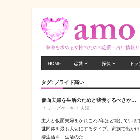
コ
ン
テ
ン
ツ
刺激を求める女性のための恋愛・占い情報サ
へ
ス
HOME
恋愛
探偵
トラ
キ
ッ
タグ:
プライド高い
プ
仮面夫婦を生活のためと我慢するべきか…
チーズケーキ
夫婦
主人と仮面夫婦をかれこれ2年ほど続けていま
世間体を最も大切にするタイプ。家族で出かけ
婦生活を、生活のた