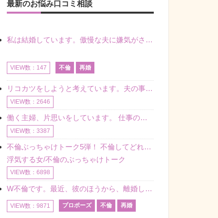
最新のお悩み口コミ相談
私は結婚しています。傲慢な夫に嫌気がさし離婚を考えていたときに、彼と出会いました。彼には恋人がいましたが、話をするうちに、夫とのことを相談するようにな
不倫
再婚
VIEW数：147
リコカツをしようと考えています。夫の事からの愛情を全く感じません。子供がいるので、子供が成長するまではと我慢しています。 まず、お金が必要だと考え、仕事の量も増やしました。ところが、夫は働かず、結局は
VIEW数：2646
働く主婦、片思いをしています。 仕事の相談をしていくうちに、彼のことを好きになりました。私には夫も子供もいます。不倫をしているわけでもなく、もちろん、この気持ちは誰にも話していません。 ラインをする関
VIEW数：3387
不倫ぶっちゃけトーク5弾！ 不倫してどれくらい？ 不倫のあれこれを、なんでもどうぞ♪♪
浮気する女/不倫のぶっちゃけトーク
VIEW数：6898
W不倫です。最近、彼のほうから、離婚して再婚しよう、と言ってきました。ハッキリいうと、そこまでは考えていませんでした。彼を好きな気持ちはあるし、彼なしの生活は考えられません。だけど、離婚して再婚すると
プロポーズ
不倫
再婚
VIEW数：9871