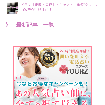
ドラマ【正義の天秤】のキャスト！亀梨和也×北
山宏光が弁護士に！
》 最新記事 一覧