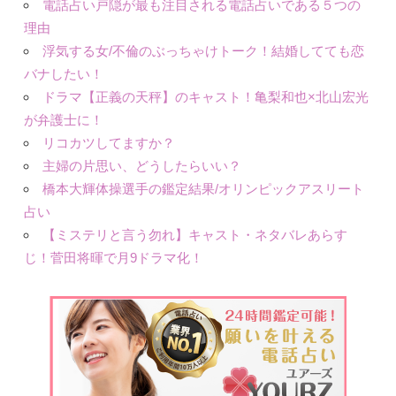
電話占い戸隠が最も注目される電話占いである５つの
理由
浮気する女/不倫のぶっちゃけトーク！結婚してても恋
バナしたい！
ドラマ【正義の天秤】のキャスト！亀梨和也×北山宏光
が弁護士に！
リコカツしてますか？
主婦の片思い、どうしたらいい？
橋本大輝体操選手の鑑定結果/オリンピックアスリート
占い
【ミステリと言う勿れ】キャスト・ネタバレあらす
じ！菅田将暉で月9ドラマ化！