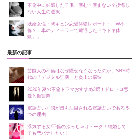
不倫中に妊娠した子供、産む？産まない？後悔し
ない人生の選択
既婚女性・胸キュン恋愛体験レポート・「W不
倫？ 車のディーラーで遭遇したドキドキ体
験」」
最新の記事
芸能人の不倫はなぜ隠せなくなったのか、SNS時
代の「デジタル証拠」と炎上の構造
2026年夏の不倫ドラマおすすめ3選！ドロドロ恋
愛と復讐劇
電話占い戸隠が最も注目される電話占いである５
つの理由
浮気する女/不倫のぶっちゃけトーク！結婚して
ても恋バナしたい！