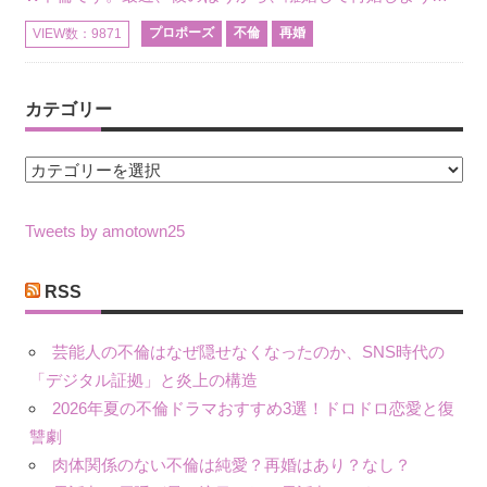
プロポーズ
不倫
再婚
VIEW数：9871
カテゴリー
カ
テ
ゴ
Tweets by amotown25
リ
ー
RSS
芸能人の不倫はなぜ隠せなくなったのか、SNS時代の
「デジタル証拠」と炎上の構造
2026年夏の不倫ドラマおすすめ3選！ドロドロ恋愛と復
讐劇
肉体関係のない不倫は純愛？再婚はあり？なし？