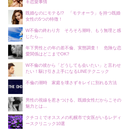
キ恋愛事情
既婚なのにモテる!? 「モテオーラ」を持つ既婚
女性の5つの特徴！
W不倫の終わり方 そろそろ潮時、もう無理と感
じたら…
年下男性との年の差不倫、実態調査！ 危険な恋
愛関係はどこまでOK?
W不倫の彼から「どうしても会いたい」と言わせ
たい！駆け引き上手になるLINEテクニック
不倫の潮時 家庭を壊さずキレイに別れる方法
男性の視線を惹きつける、既婚女性だからこその
魅力とは…
クチコミでオススメの札幌市で女医がいるレディ
ースクリニック10選