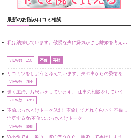
最新のお悩み口コミ相談
私は結婚しています。傲慢な夫に嫌気がさし離婚を考えていたときに、彼と出会いました。彼には恋人がいましたが、話をするうちに、夫とのことを相談するようにな
不倫
再婚
VIEW数：150
リコカツをしようと考えています。夫の事からの愛情を全く感じません。子供がいるので、子供が成長するまではと我慢しています。 まず、お金が必要だと考え、仕事の量も増やしました。ところが、夫は働かず、結局は
VIEW数：2646
働く主婦、片思いをしています。 仕事の相談をしていくうちに、彼のことを好きになりました。私には夫も子供もいます。不倫をしているわけでもなく、もちろん、この気持ちは誰にも話していません。 ラインをする関
VIEW数：3387
不倫ぶっちゃけトーク5弾！ 不倫してどれくらい？ 不倫のあれこれを、なんでもどうぞ♪♪
浮気する女/不倫のぶっちゃけトーク
VIEW数：6899
W不倫です。最近、彼のほうから、離婚して再婚しよう、と言ってきました。ハッキリいうと、そこまでは考えていませんでした。彼を好きな気持ちはあるし、彼なしの生活は考えられません。だけど、離婚して再婚すると