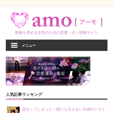
コ
ン
テ
ン
刺激を求める女性のための恋愛・占い情報サイト
ツ
へ
メニュー
ス
キ
ッ
プ
人気記事ランキング
恋をしてしまった！誰にも言えない主婦のドキド