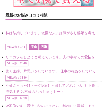
最新のお悩み口コミ相談
私は結婚しています。傲慢な夫に嫌気がさし離婚を考えていたときに、彼と出会いました。彼には恋人がいましたが、話をするうちに、夫とのことを相談するようにな
不倫
再婚
VIEW数：144
リコカツをしようと考えています。夫の事からの愛情を全く感じません。子供がいるので、子供が成長するまではと我慢しています。 まず、お金が必要だと考え、仕事の量も増やしました。ところが、夫は働かず、結局は
VIEW数：2646
働く主婦、片思いをしています。 仕事の相談をしていくうちに、彼のことを好きになりました。私には夫も子供もいます。不倫をしているわけでもなく、もちろん、この気持ちは誰にも話していません。 ラインをする関
VIEW数：3386
不倫ぶっちゃけトーク5弾！ 不倫してどれくらい？ 不倫のあれこれを、なんでもどうぞ♪♪
浮気する女/不倫のぶっちゃけトーク
VIEW数：6898
W不倫です。最近、彼のほうから、離婚して再婚しよう、と言ってきました。ハッキリいうと、そこまでは考えていませんでした。彼を好きな気持ちはあるし、彼なしの生活は考えられません。だけど、離婚して再婚すると