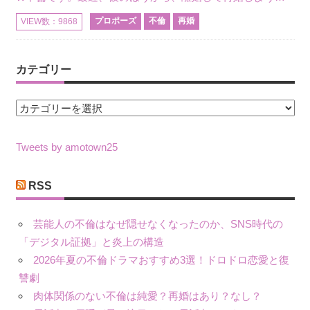
プロポーズ
不倫
再婚
VIEW数：9868
カテゴリー
カ
テ
ゴ
Tweets by amotown25
リ
ー
RSS
芸能人の不倫はなぜ隠せなくなったのか、SNS時代の
「デジタル証拠」と炎上の構造
2026年夏の不倫ドラマおすすめ3選！ドロドロ恋愛と復
讐劇
肉体関係のない不倫は純愛？再婚はあり？なし？