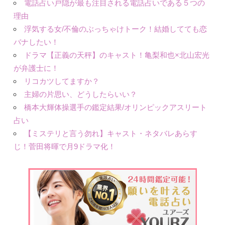
電話占い戸隠が最も注目される電話占いである５つの
理由
浮気する女/不倫のぶっちゃけトーク！結婚してても恋
バナしたい！
ドラマ【正義の天秤】のキャスト！亀梨和也×北山宏光
が弁護士に！
リコカツしてますか？
主婦の片思い、どうしたらいい？
橋本大輝体操選手の鑑定結果/オリンピックアスリート
占い
【ミステリと言う勿れ】キャスト・ネタバレあらす
じ！菅田将暉で月9ドラマ化！