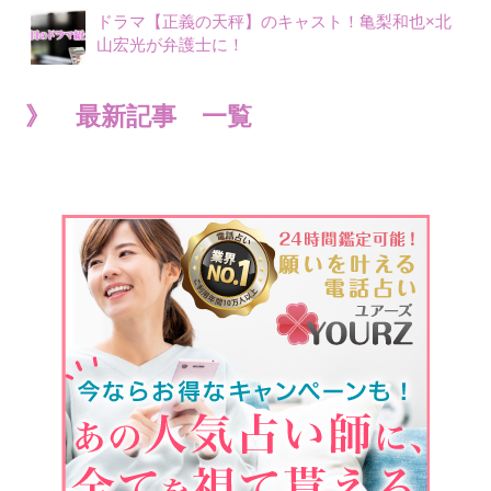
ドラマ【正義の天秤】のキャスト！亀梨和也×北
山宏光が弁護士に！
》 最新記事 一覧