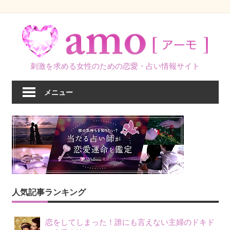
コ
ン
テ
ン
刺激を求める女性のための恋愛・占い情報サイト
ツ
へ
メニュー
ス
キ
ッ
プ
人気記事ランキング
恋をしてしまった！誰にも言えない主婦のドキド