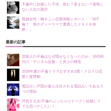
不倫中に妊娠した子供、産む？産まない？後悔し
ない人生の選択
既婚女性・胸キュン恋愛体験レポート・「W不
倫？ 車のディーラーで遭遇したドキドキ体
験」」
最新の記事
芸能人の不倫はなぜ隠せなくなったのか、SNS時
代の「デジタル証拠」と炎上の構造
2026年夏の不倫ドラマおすすめ3選！ドロドロ恋
愛と復讐劇
電話占い戸隠が最も注目される電話占いである５
つの理由
浮気する女/不倫のぶっちゃけトーク！結婚して
ても恋バナしたい！