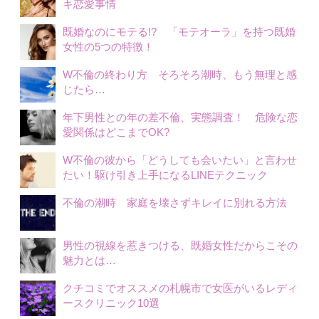
キ恋愛事情
既婚なのにモテる!? 「モテオーラ」を持つ既婚
女性の5つの特徴！
W不倫の終わり方 そろそろ潮時、もう無理と感
じたら…
年下男性との年の差不倫、実態調査！ 危険な恋
愛関係はどこまでOK?
W不倫の彼から「どうしても会いたい」と言わせ
たい！駆け引き上手になるLINEテクニック
不倫の潮時 家庭を壊さずキレイに別れる方法
男性の視線を惹きつける、既婚女性だからこその
魅力とは…
クチコミでオススメの札幌市で女医がいるレディ
ースクリニック10選