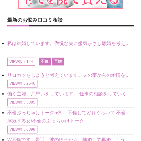
最新のお悩み口コミ相談
私は結婚しています。傲慢な夫に嫌気がさし離婚を考えていたときに、彼と出会いました。彼には恋人がいましたが、話をするうちに、夫とのことを相談するようにな
不倫
再婚
VIEW数：144
リコカツをしようと考えています。夫の事からの愛情を全く感じません。子供がいるので、子供が成長するまではと我慢しています。 まず、お金が必要だと考え、仕事の量も増やしました。ところが、夫は働かず、結局は
VIEW数：2646
働く主婦、片思いをしています。 仕事の相談をしていくうちに、彼のことを好きになりました。私には夫も子供もいます。不倫をしているわけでもなく、もちろん、この気持ちは誰にも話していません。 ラインをする関
VIEW数：3385
不倫ぶっちゃけトーク5弾！ 不倫してどれくらい？ 不倫のあれこれを、なんでもどうぞ♪♪
浮気する女/不倫のぶっちゃけトーク
VIEW数：6898
W不倫です。最近、彼のほうから、離婚して再婚しよう、と言ってきました。ハッキリいうと、そこまでは考えていませんでした。彼を好きな気持ちはあるし、彼なしの生活は考えられません。だけど、離婚して再婚すると