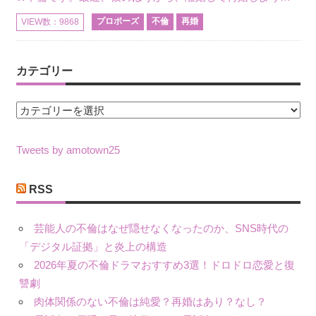
プロポーズ
不倫
再婚
VIEW数：9868
カテゴリー
カ
テ
ゴ
Tweets by amotown25
リ
ー
RSS
芸能人の不倫はなぜ隠せなくなったのか、SNS時代の
「デジタル証拠」と炎上の構造
2026年夏の不倫ドラマおすすめ3選！ドロドロ恋愛と復
讐劇
肉体関係のない不倫は純愛？再婚はあり？なし？