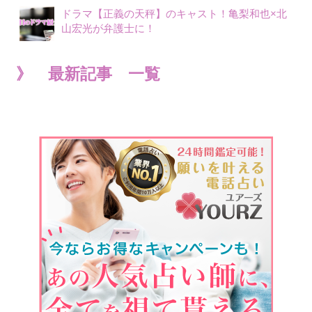
ドラマ【正義の天秤】のキャスト！亀梨和也×北
山宏光が弁護士に！
》 最新記事 一覧