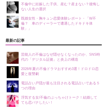
不倫中に妊娠した子供、産む？産まない？後悔し
ない人生の選択
既婚女性・胸キュン恋愛体験レポート・「W不
倫？ 車のディーラーで遭遇したドキドキ体
験」」
最新の記事
芸能人の不倫はなぜ隠せなくなったのか、SNS時
代の「デジタル証拠」と炎上の構造
2026年夏の不倫ドラマおすすめ3選！ドロドロ恋
愛と復讐劇
電話占い戸隠が最も注目される電話占いである５
つの理由
浮気する女/不倫のぶっちゃけトーク！結婚して
ても恋バナしたい！