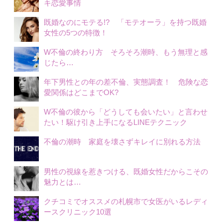
キ恋愛事情
既婚なのにモテる!? 「モテオーラ」を持つ既婚
女性の5つの特徴！
W不倫の終わり方 そろそろ潮時、もう無理と感
じたら…
年下男性との年の差不倫、実態調査！ 危険な恋
愛関係はどこまでOK?
W不倫の彼から「どうしても会いたい」と言わせ
たい！駆け引き上手になるLINEテクニック
不倫の潮時 家庭を壊さずキレイに別れる方法
男性の視線を惹きつける、既婚女性だからこその
魅力とは…
クチコミでオススメの札幌市で女医がいるレディ
ースクリニック10選