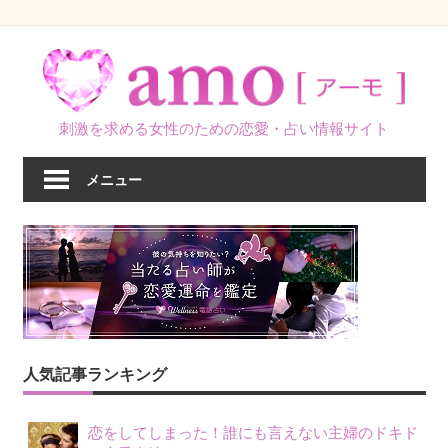
コ
ン
テ
ン
刺激を求める女性のための恋愛・占い情報サイト
ツ
へ
メニュー
ス
キ
ッ
プ
人気記事ランキング
恋をしてしまった！誰にも言えない主婦のドキド