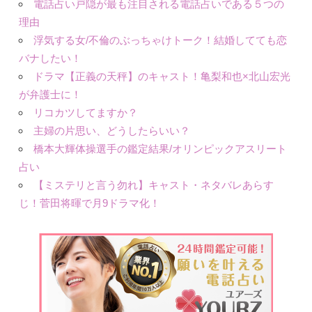
電話占い戸隠が最も注目される電話占いである５つの
理由
浮気する女/不倫のぶっちゃけトーク！結婚してても恋
バナしたい！
ドラマ【正義の天秤】のキャスト！亀梨和也×北山宏光
が弁護士に！
リコカツしてますか？
主婦の片思い、どうしたらいい？
橋本大輝体操選手の鑑定結果/オリンピックアスリート
占い
【ミステリと言う勿れ】キャスト・ネタバレあらす
じ！菅田将暉で月9ドラマ化！