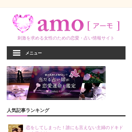
コ
ン
テ
ン
刺激を求める女性のための恋愛・占い情報サイト
ツ
へ
メニュー
ス
キ
ッ
プ
人気記事ランキング
恋をしてしまった！誰にも言えない主婦のドキド