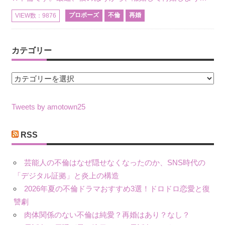
プロポーズ
不倫
再婚
VIEW数：9876
カテゴリー
カ
テ
ゴ
Tweets by amotown25
リ
ー
RSS
芸能人の不倫はなぜ隠せなくなったのか、SNS時代の
「デジタル証拠」と炎上の構造
2026年夏の不倫ドラマおすすめ3選！ドロドロ恋愛と復
讐劇
肉体関係のない不倫は純愛？再婚はあり？なし？