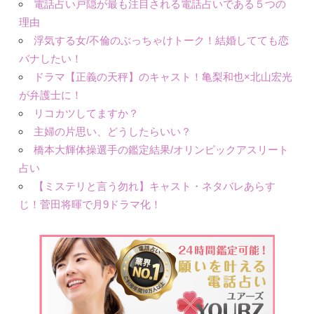
電話占い戸隠が最も注目される電話占いである５つの
理由
浮気する女/不倫のぶっちゃけトーク！結婚してても恋
バナしたい！
ドラマ【正義の天秤】のキャスト！亀梨和也×北山宏光
が弁護士に！
リコカツしてますか？
主婦の片思い、どうしたらいい？
橋本大輝体操選手の鑑定結果/オリンピックアスリート
占い
【ミステリと言う勿れ】キャスト・ネタバレあらす
じ！菅田将暉で月9ドラマ化！