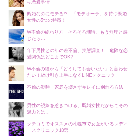
キ恋愛事情
既婚なのにモテる!? 「モテオーラ」を持つ既婚
女性の5つの特徴！
W不倫の終わり方 そろそろ潮時、もう無理と感
じたら…
年下男性との年の差不倫、実態調査！ 危険な恋
愛関係はどこまでOK?
W不倫の彼から「どうしても会いたい」と言わせ
たい！駆け引き上手になるLINEテクニック
不倫の潮時 家庭を壊さずキレイに別れる方法
男性の視線を惹きつける、既婚女性だからこその
魅力とは…
クチコミでオススメの札幌市で女医がいるレディ
ースクリニック10選