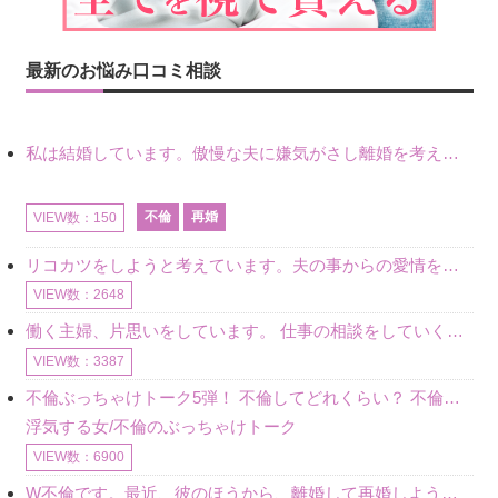
最新のお悩み口コミ相談
私は結婚しています。傲慢な夫に嫌気がさし離婚を考えていたときに、彼と出会いました。彼には恋人がいましたが、話をするうちに、夫とのことを相談するようにな
不倫
再婚
VIEW数：150
リコカツをしようと考えています。夫の事からの愛情を全く感じません。子供がいるので、子供が成長するまではと我慢しています。 まず、お金が必要だと考え、仕事の量も増やしました。ところが、夫は働かず、結局は
VIEW数：2648
働く主婦、片思いをしています。 仕事の相談をしていくうちに、彼のことを好きになりました。私には夫も子供もいます。不倫をしているわけでもなく、もちろん、この気持ちは誰にも話していません。 ラインをする関
VIEW数：3387
不倫ぶっちゃけトーク5弾！ 不倫してどれくらい？ 不倫のあれこれを、なんでもどうぞ♪♪
浮気する女/不倫のぶっちゃけトーク
VIEW数：6900
W不倫です。最近、彼のほうから、離婚して再婚しよう、と言ってきました。ハッキリいうと、そこまでは考えていませんでした。彼を好きな気持ちはあるし、彼なしの生活は考えられません。だけど、離婚して再婚すると