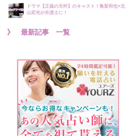
ドラマ【正義の天秤】のキャスト！亀梨和也×北
山宏光が弁護士に！
》 最新記事 一覧