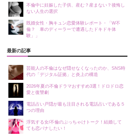
不倫中に妊娠した子供、産む？産まない？後悔し
ない人生の選択
既婚女性・胸キュン恋愛体験レポート・「W不
倫？ 車のディーラーで遭遇したドキドキ体
験」」
最新の記事
芸能人の不倫はなぜ隠せなくなったのか、SNS時
代の「デジタル証拠」と炎上の構造
2026年夏の不倫ドラマおすすめ3選！ドロドロ恋
愛と復讐劇
電話占い戸隠が最も注目される電話占いである５
つの理由
浮気する女/不倫のぶっちゃけトーク！結婚して
ても恋バナしたい！