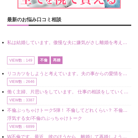
最新のお悩み口コミ相談
私は結婚しています。傲慢な夫に嫌気がさし離婚を考えていたときに、彼と出会いました。彼には恋人がいましたが、話をするうちに、夫とのことを相談するようにな
不倫
再婚
VIEW数：149
リコカツをしようと考えています。夫の事からの愛情を全く感じません。子供がいるので、子供が成長するまではと我慢しています。 まず、お金が必要だと考え、仕事の量も増やしました。ところが、夫は働かず、結局は
VIEW数：2646
働く主婦、片思いをしています。 仕事の相談をしていくうちに、彼のことを好きになりました。私には夫も子供もいます。不倫をしているわけでもなく、もちろん、この気持ちは誰にも話していません。 ラインをする関
VIEW数：3387
不倫ぶっちゃけトーク5弾！ 不倫してどれくらい？ 不倫のあれこれを、なんでもどうぞ♪♪
浮気する女/不倫のぶっちゃけトーク
VIEW数：6899
W不倫です。最近、彼のほうから、離婚して再婚しよう、と言ってきました。ハッキリいうと、そこまでは考えていませんでした。彼を好きな気持ちはあるし、彼なしの生活は考えられません。だけど、離婚して再婚すると