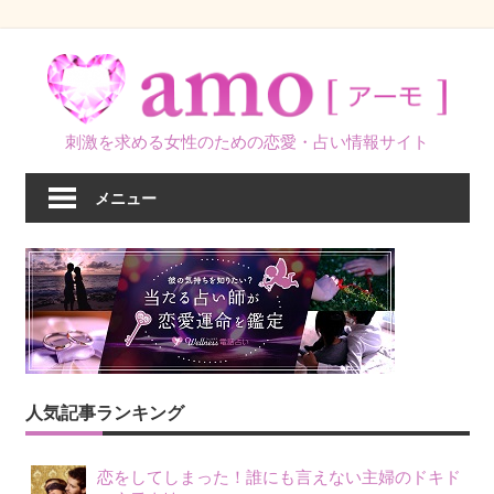
コ
ン
テ
ン
刺激を求める女性のための恋愛・占い情報サイト
ツ
へ
メニュー
ス
キ
ッ
プ
人気記事ランキング
恋をしてしまった！誰にも言えない主婦のドキド