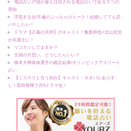
電話占い戸隠が最も注目される電話占いである５つの
理由
浮気する女/不倫のぶっちゃけトーク！結婚してても恋
バナしたい！
ドラマ【正義の天秤】のキャスト！亀梨和也×北山宏光
が弁護士に！
リコカツしてますか？
主婦の片思い、どうしたらいい？
橋本大輝体操選手の鑑定結果/オリンピックアスリート
占い
【ミステリと言う勿れ】キャスト・ネタバレあらす
じ！菅田将暉で月9ドラマ化！