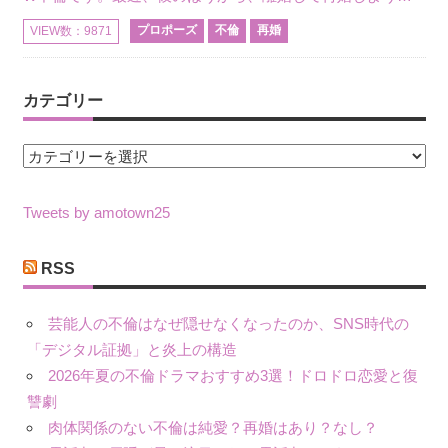
プロポーズ
不倫
再婚
VIEW数：9871
カテゴリー
カ
テ
ゴ
Tweets by amotown25
リ
ー
RSS
芸能人の不倫はなぜ隠せなくなったのか、SNS時代の
「デジタル証拠」と炎上の構造
2026年夏の不倫ドラマおすすめ3選！ドロドロ恋愛と復
讐劇
肉体関係のない不倫は純愛？再婚はあり？なし？