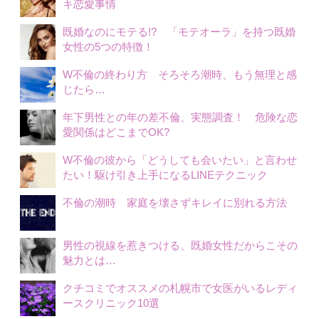
キ恋愛事情
既婚なのにモテる!? 「モテオーラ」を持つ既婚
女性の5つの特徴！
W不倫の終わり方 そろそろ潮時、もう無理と感
じたら…
年下男性との年の差不倫、実態調査！ 危険な恋
愛関係はどこまでOK?
W不倫の彼から「どうしても会いたい」と言わせ
たい！駆け引き上手になるLINEテクニック
不倫の潮時 家庭を壊さずキレイに別れる方法
男性の視線を惹きつける、既婚女性だからこその
魅力とは…
クチコミでオススメの札幌市で女医がいるレディ
ースクリニック10選