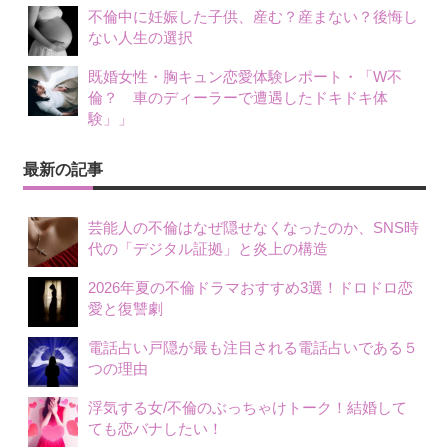
不倫中に妊娠した子供、産む？産まない？後悔し
ない人生の選択
既婚女性・胸キュン恋愛体験レポート・「W不
倫？ 車のディーラーで遭遇したドキドキ体
験」」
最新の記事
芸能人の不倫はなぜ隠せなくなったのか、SNS時
代の「デジタル証拠」と炎上の構造
2026年夏の不倫ドラマおすすめ3選！ドロドロ恋
愛と復讐劇
電話占い戸隠が最も注目される電話占いである５
つの理由
浮気する女/不倫のぶっちゃけトーク！結婚して
ても恋バナしたい！