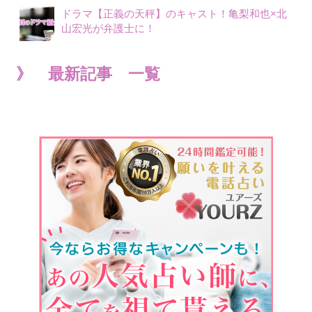
ドラマ【正義の天秤】のキャスト！亀梨和也×北
山宏光が弁護士に！
》 最新記事 一覧