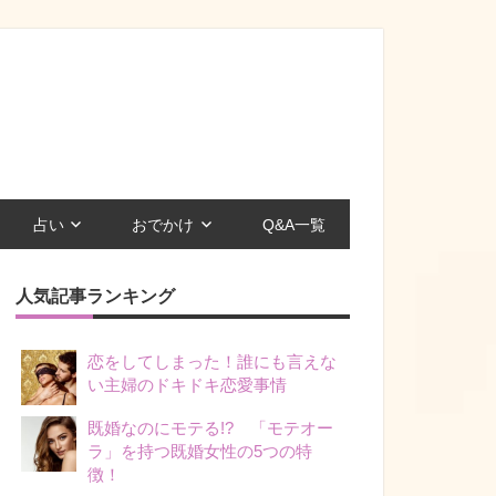
占い
おでかけ
Q&A一覧
人気記事ランキング
恋をしてしまった！誰にも言えな
い主婦のドキドキ恋愛事情
既婚なのにモテる!? 「モテオー
ラ」を持つ既婚女性の5つの特
徴！