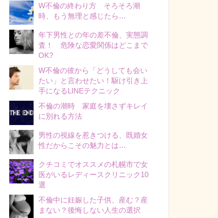
W不倫の終わり方 そろそろ潮
時、もう無理と感じたら…
年下男性との年の差不倫、実態調
査！ 危険な恋愛関係はどこまで
OK?
W不倫の彼から「どうしても会い
たい」と言わせたい！駆け引き上
手になるLINEテクニック
不倫の潮時 家庭を壊さずキレイ
に別れる方法
男性の視線を惹きつける、既婚女
性だからこその魅力とは…
クチコミでオススメの札幌市で女
医がいるレディースクリニック10
選
不倫中に妊娠した子供、産む？産
まない？後悔しない人生の選択