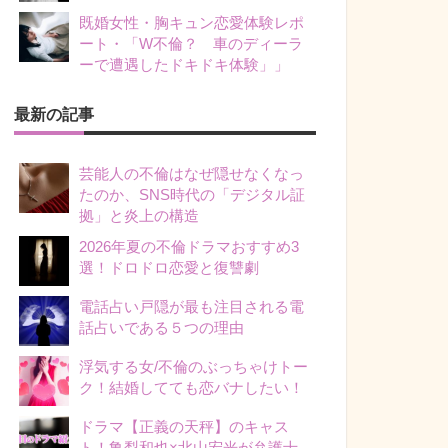
既婚女性・胸キュン恋愛体験レポ
ート・「W不倫？ 車のディーラ
ーで遭遇したドキドキ体験」」
最新の記事
芸能人の不倫はなぜ隠せなくなっ
たのか、SNS時代の「デジタル証
拠」と炎上の構造
2026年夏の不倫ドラマおすすめ3
選！ドロドロ恋愛と復讐劇
電話占い戸隠が最も注目される電
話占いである５つの理由
浮気する女/不倫のぶっちゃけトー
ク！結婚してても恋バナしたい！
ドラマ【正義の天秤】のキャス
ト！亀梨和也×北山宏光が弁護士