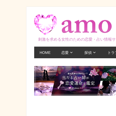
コ
ン
テ
ン
ツ
刺激を求める女性のための恋愛・占い情報サ
へ
ス
HOME
恋愛
探偵
トラ
キ
ッ
プ