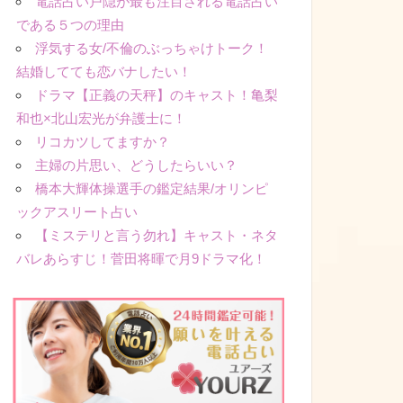
電話占い戸隠が最も注目される電話占い
である５つの理由
浮気する女/不倫のぶっちゃけトーク！
結婚してても恋バナしたい！
ドラマ【正義の天秤】のキャスト！亀梨
和也×北山宏光が弁護士に！
リコカツしてますか？
主婦の片思い、どうしたらいい？
橋本大輝体操選手の鑑定結果/オリンピ
ックアスリート占い
【ミステリと言う勿れ】キャスト・ネタ
バレあらすじ！菅田将暉で月9ドラマ化！