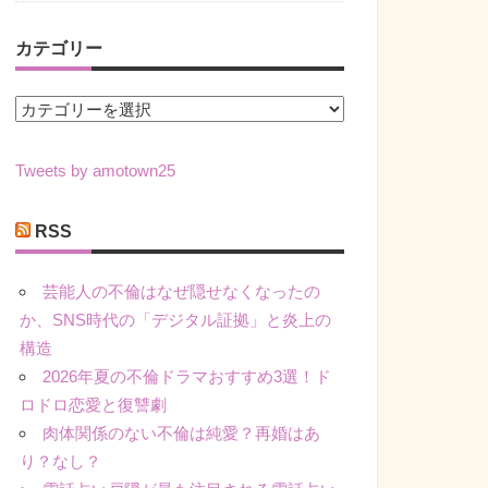
カテゴリー
カ
テ
ゴ
Tweets by amotown25
リ
ー
RSS
芸能人の不倫はなぜ隠せなくなったの
か、SNS時代の「デジタル証拠」と炎上の
構造
2026年夏の不倫ドラマおすすめ3選！ド
ロドロ恋愛と復讐劇
肉体関係のない不倫は純愛？再婚はあ
り？なし？