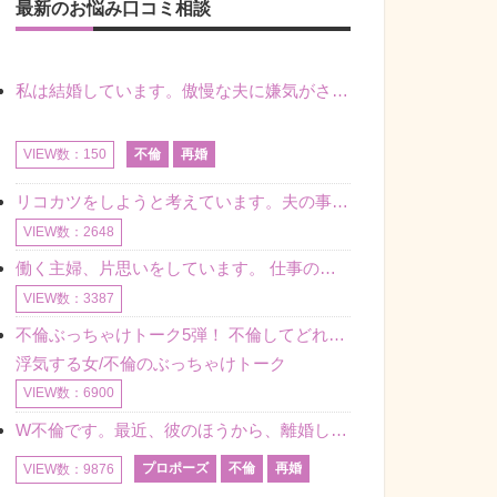
最新のお悩み口コミ相談
私は結婚しています。傲慢な夫に嫌気がさし離婚を考えていたときに、彼と出会いました。彼には恋人がいましたが、話をするうちに、夫とのことを相談するようにな
不倫
再婚
VIEW数：150
リコカツをしようと考えています。夫の事からの愛情を全く感じません。子供がいるので、子供が成長するまではと我慢しています。 まず、お金が必要だと考え、仕事の量も増やしました。ところが、夫は働かず、結局は
VIEW数：2648
働く主婦、片思いをしています。 仕事の相談をしていくうちに、彼のことを好きになりました。私には夫も子供もいます。不倫をしているわけでもなく、もちろん、この気持ちは誰にも話していません。 ラインをする関
VIEW数：3387
不倫ぶっちゃけトーク5弾！ 不倫してどれくらい？ 不倫のあれこれを、なんでもどうぞ♪♪
浮気する女/不倫のぶっちゃけトーク
VIEW数：6900
W不倫です。最近、彼のほうから、離婚して再婚しよう、と言ってきました。ハッキリいうと、そこまでは考えていませんでした。彼を好きな気持ちはあるし、彼なしの生活は考えられません。だけど、離婚して再婚すると
プロポーズ
不倫
再婚
VIEW数：9876