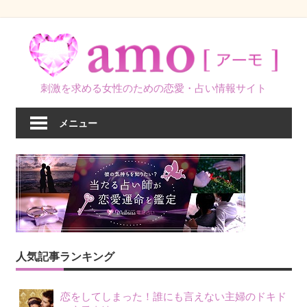
コ
ン
テ
ン
刺激を求める女性のための恋愛・占い情報サイト
ツ
へ
メニュー
ス
キ
ッ
プ
人気記事ランキング
恋をしてしまった！誰にも言えない主婦のドキド