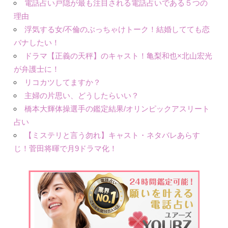
電話占い戸隠が最も注目される電話占いである５つの
理由
浮気する女/不倫のぶっちゃけトーク！結婚してても恋
バナしたい！
ドラマ【正義の天秤】のキャスト！亀梨和也×北山宏光
が弁護士に！
リコカツしてますか？
主婦の片思い、どうしたらいい？
橋本大輝体操選手の鑑定結果/オリンピックアスリート
占い
【ミステリと言う勿れ】キャスト・ネタバレあらす
じ！菅田将暉で月9ドラマ化！