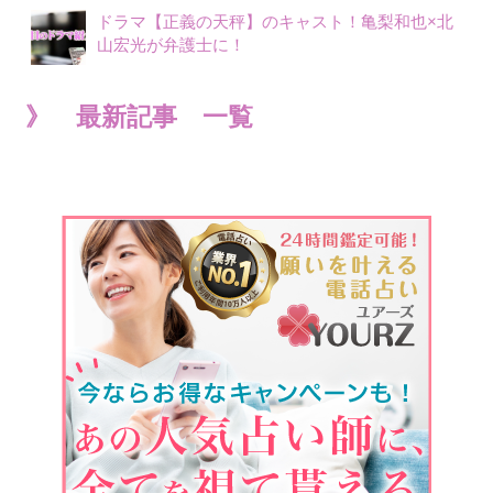
ドラマ【正義の天秤】のキャスト！亀梨和也×北
山宏光が弁護士に！
》 最新記事 一覧