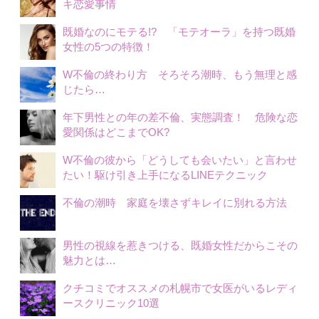
キ恋愛事情
既婚なのにモテる!? 「モテオーラ」を持つ既婚
女性の5つの特徴！
W不倫の終わり方 そろそろ潮時、もう無理と感
じたら…
年下男性との年の差不倫、実態調査！ 危険な恋
愛関係はどこまでOK?
W不倫の彼から「どうしても会いたい」と言わせ
たい！駆け引き上手になるLINEテクニック
不倫の潮時 家庭を壊さずキレイに別れる方法
男性の視線を惹きつける、既婚女性だからこその
魅力とは…
クチコミでオススメの札幌市で女医がいるレディ
ースクリニック10選