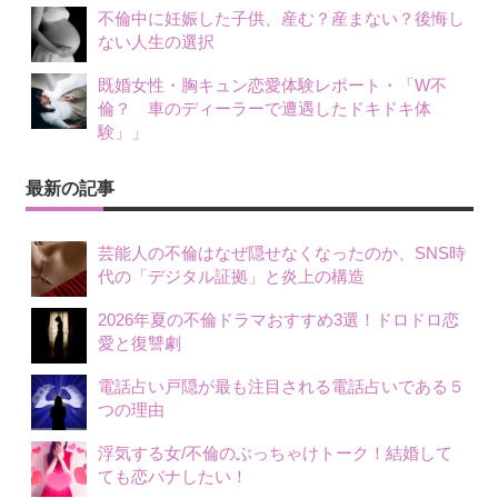
不倫中に妊娠した子供、産む？産まない？後悔し
ない人生の選択
既婚女性・胸キュン恋愛体験レポート・「W不
倫？ 車のディーラーで遭遇したドキドキ体
験」」
最新の記事
芸能人の不倫はなぜ隠せなくなったのか、SNS時
代の「デジタル証拠」と炎上の構造
2026年夏の不倫ドラマおすすめ3選！ドロドロ恋
愛と復讐劇
電話占い戸隠が最も注目される電話占いである５
つの理由
浮気する女/不倫のぶっちゃけトーク！結婚して
ても恋バナしたい！