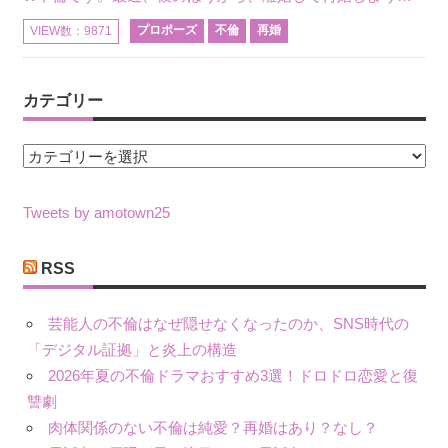
プロポーズ
不倫
再婚
VIEW数：9871
カテゴリー
カ
テ
ゴ
Tweets by amotown25
リ
ー
RSS
芸能人の不倫はなぜ隠せなくなったのか、SNS時代の
「デジタル証拠」と炎上の構造
2026年夏の不倫ドラマおすすめ3選！ドロドロ恋愛と復
讐劇
肉体関係のない不倫は純愛？再婚はあり？なし？