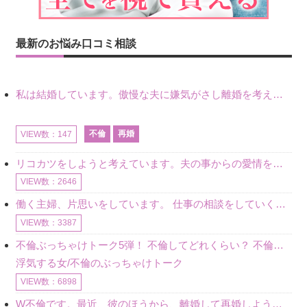
最新のお悩み口コミ相談
私は結婚しています。傲慢な夫に嫌気がさし離婚を考えていたときに、彼と出会いました。彼には恋人がいましたが、話をするうちに、夫とのことを相談するようにな
不倫
再婚
VIEW数：147
リコカツをしようと考えています。夫の事からの愛情を全く感じません。子供がいるので、子供が成長するまではと我慢しています。 まず、お金が必要だと考え、仕事の量も増やしました。ところが、夫は働かず、結局は
VIEW数：2646
働く主婦、片思いをしています。 仕事の相談をしていくうちに、彼のことを好きになりました。私には夫も子供もいます。不倫をしているわけでもなく、もちろん、この気持ちは誰にも話していません。 ラインをする関
VIEW数：3387
不倫ぶっちゃけトーク5弾！ 不倫してどれくらい？ 不倫のあれこれを、なんでもどうぞ♪♪
浮気する女/不倫のぶっちゃけトーク
VIEW数：6898
W不倫です。最近、彼のほうから、離婚して再婚しよう、と言ってきました。ハッキリいうと、そこまでは考えていませんでした。彼を好きな気持ちはあるし、彼なしの生活は考えられません。だけど、離婚して再婚すると