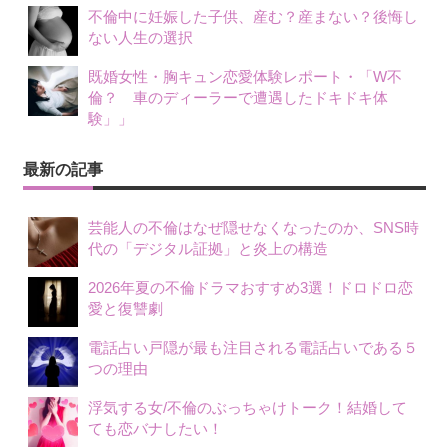
不倫中に妊娠した子供、産む？産まない？後悔し
ない人生の選択
既婚女性・胸キュン恋愛体験レポート・「W不
倫？ 車のディーラーで遭遇したドキドキ体
験」」
最新の記事
芸能人の不倫はなぜ隠せなくなったのか、SNS時
代の「デジタル証拠」と炎上の構造
2026年夏の不倫ドラマおすすめ3選！ドロドロ恋
愛と復讐劇
電話占い戸隠が最も注目される電話占いである５
つの理由
浮気する女/不倫のぶっちゃけトーク！結婚して
ても恋バナしたい！