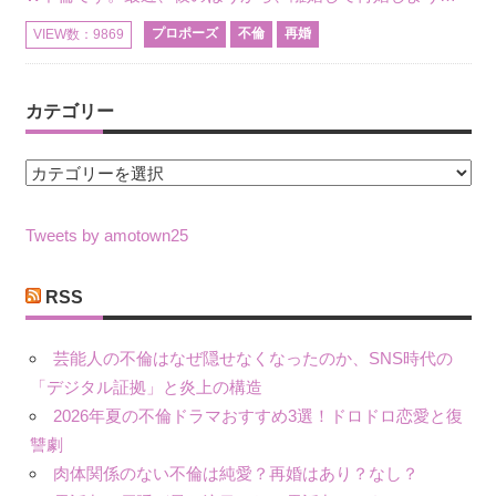
プロポーズ
不倫
再婚
VIEW数：9869
カテゴリー
カ
テ
ゴ
Tweets by amotown25
リ
ー
RSS
芸能人の不倫はなぜ隠せなくなったのか、SNS時代の
「デジタル証拠」と炎上の構造
2026年夏の不倫ドラマおすすめ3選！ドロドロ恋愛と復
讐劇
肉体関係のない不倫は純愛？再婚はあり？なし？