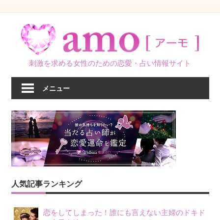
コ
ン
テ
ン
刺激を求める女性のための恋愛・占い情報サイト
ツ
へ
メニュー
ス
キ
ッ
プ
人気記事ランキング
恋をしてしまった！誰にも言えない主婦のドキド