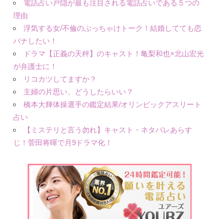
電話占い戸隠が最も注目される電話占いである５つの
理由
浮気する女/不倫のぶっちゃけトーク！結婚してても恋
バナしたい！
ドラマ【正義の天秤】のキャスト！亀梨和也×北山宏光
が弁護士に！
リコカツしてますか？
主婦の片思い、どうしたらいい？
橋本大輝体操選手の鑑定結果/オリンピックアスリート
占い
【ミステリと言う勿れ】キャスト・ネタバレあらす
じ！菅田将暉で月9ドラマ化！