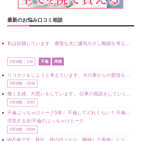
最新のお悩み口コミ相談
私は結婚しています。傲慢な夫に嫌気がさし離婚を考えていたときに、彼と出会いました。彼には恋人がいましたが、話をするうちに、夫とのことを相談するようにな
不倫
再婚
VIEW数：146
リコカツをしようと考えています。夫の事からの愛情を全く感じません。子供がいるので、子供が成長するまではと我慢しています。 まず、お金が必要だと考え、仕事の量も増やしました。ところが、夫は働かず、結局は
VIEW数：2646
働く主婦、片思いをしています。 仕事の相談をしていくうちに、彼のことを好きになりました。私には夫も子供もいます。不倫をしているわけでもなく、もちろん、この気持ちは誰にも話していません。 ラインをする関
VIEW数：3387
不倫ぶっちゃけトーク5弾！ 不倫してどれくらい？ 不倫のあれこれを、なんでもどうぞ♪♪
浮気する女/不倫のぶっちゃけトーク
VIEW数：6898
W不倫です。最近、彼のほうから、離婚して再婚しよう、と言ってきました。ハッキリいうと、そこまでは考えていませんでした。彼を好きな気持ちはあるし、彼なしの生活は考えられません。だけど、離婚して再婚すると