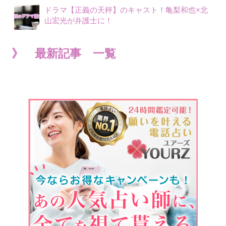
ドラマ【正義の天秤】のキャスト！亀梨和也×北
山宏光が弁護士に！
》 最新記事 一覧