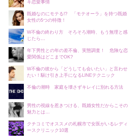
キ恋愛事情
既婚なのにモテる!? 「モテオーラ」を持つ既婚
女性の5つの特徴！
W不倫の終わり方 そろそろ潮時、もう無理と感
じたら…
年下男性との年の差不倫、実態調査！ 危険な恋
愛関係はどこまでOK?
W不倫の彼から「どうしても会いたい」と言わせ
たい！駆け引き上手になるLINEテクニック
不倫の潮時 家庭を壊さずキレイに別れる方法
男性の視線を惹きつける、既婚女性だからこその
魅力とは…
クチコミでオススメの札幌市で女医がいるレディ
ースクリニック10選