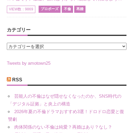
プロポーズ
不倫
再婚
VIEW数：9869
カテゴリー
カ
テ
ゴ
Tweets by amotown25
リ
ー
RSS
芸能人の不倫はなぜ隠せなくなったのか、SNS時代の
「デジタル証拠」と炎上の構造
2026年夏の不倫ドラマおすすめ3選！ドロドロ恋愛と復
讐劇
肉体関係のない不倫は純愛？再婚はあり？なし？