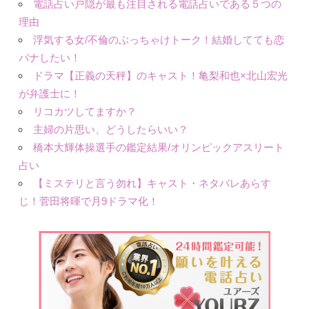
電話占い戸隠が最も注目される電話占いである５つの
理由
浮気する女/不倫のぶっちゃけトーク！結婚してても恋
バナしたい！
ドラマ【正義の天秤】のキャスト！亀梨和也×北山宏光
が弁護士に！
リコカツしてますか？
主婦の片思い、どうしたらいい？
橋本大輝体操選手の鑑定結果/オリンピックアスリート
占い
【ミステリと言う勿れ】キャスト・ネタバレあらす
じ！菅田将暉で月9ドラマ化！