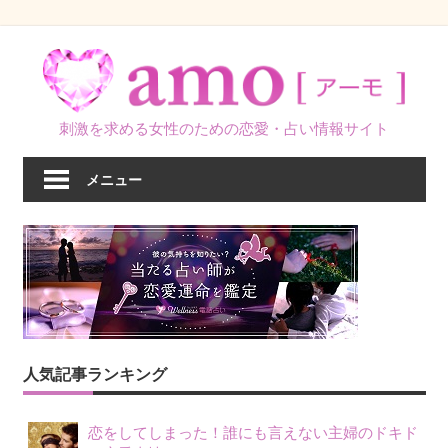
コ
ン
テ
ン
刺激を求める女性のための恋愛・占い情報サイト
ツ
へ
メニュー
ス
キ
ッ
プ
人気記事ランキング
恋をしてしまった！誰にも言えない主婦のドキド