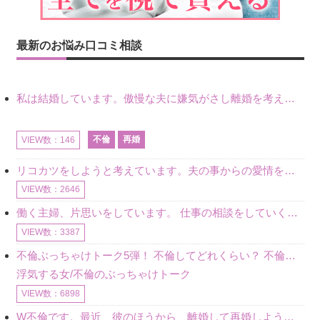
最新のお悩み口コミ相談
私は結婚しています。傲慢な夫に嫌気がさし離婚を考えていたときに、彼と出会いました。彼には恋人がいましたが、話をするうちに、夫とのことを相談するようにな
不倫
再婚
VIEW数：146
リコカツをしようと考えています。夫の事からの愛情を全く感じません。子供がいるので、子供が成長するまではと我慢しています。 まず、お金が必要だと考え、仕事の量も増やしました。ところが、夫は働かず、結局は
VIEW数：2646
働く主婦、片思いをしています。 仕事の相談をしていくうちに、彼のことを好きになりました。私には夫も子供もいます。不倫をしているわけでもなく、もちろん、この気持ちは誰にも話していません。 ラインをする関
VIEW数：3387
不倫ぶっちゃけトーク5弾！ 不倫してどれくらい？ 不倫のあれこれを、なんでもどうぞ♪♪
浮気する女/不倫のぶっちゃけトーク
VIEW数：6898
W不倫です。最近、彼のほうから、離婚して再婚しよう、と言ってきました。ハッキリいうと、そこまでは考えていませんでした。彼を好きな気持ちはあるし、彼なしの生活は考えられません。だけど、離婚して再婚すると