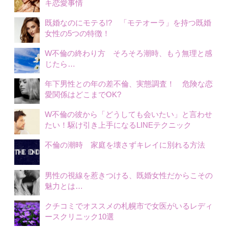
キ恋愛事情
既婚なのにモテる!? 「モテオーラ」を持つ既婚
女性の5つの特徴！
W不倫の終わり方 そろそろ潮時、もう無理と感
じたら…
年下男性との年の差不倫、実態調査！ 危険な恋
愛関係はどこまでOK?
W不倫の彼から「どうしても会いたい」と言わせ
たい！駆け引き上手になるLINEテクニック
不倫の潮時 家庭を壊さずキレイに別れる方法
男性の視線を惹きつける、既婚女性だからこその
魅力とは…
クチコミでオススメの札幌市で女医がいるレディ
ースクリニック10選