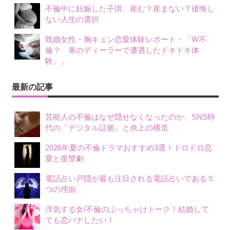
不倫中に妊娠した子供、産む？産まない？後悔し
ない人生の選択
既婚女性・胸キュン恋愛体験レポート・「W不
倫？ 車のディーラーで遭遇したドキドキ体
験」」
最新の記事
芸能人の不倫はなぜ隠せなくなったのか、SNS時
代の「デジタル証拠」と炎上の構造
2026年夏の不倫ドラマおすすめ3選！ドロドロ恋
愛と復讐劇
電話占い戸隠が最も注目される電話占いである５
つの理由
浮気する女/不倫のぶっちゃけトーク！結婚して
ても恋バナしたい！