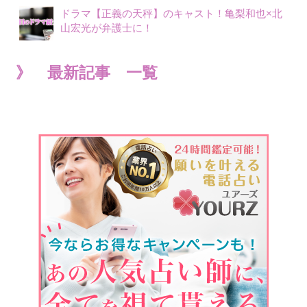
ドラマ【正義の天秤】のキャスト！亀梨和也×北
山宏光が弁護士に！
》 最新記事 一覧