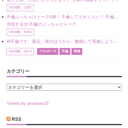
VIEW数：3387
不倫ぶっちゃけトーク5弾！ 不倫してどれくらい？ 不倫のあれこれを、なんでもどうぞ♪♪
浮気する女/不倫のぶっちゃけトーク
VIEW数：6900
W不倫です。最近、彼のほうから、離婚して再婚しよう、と言ってきました。ハッキリいうと、そこまでは考えていませんでした。彼を好きな気持ちはあるし、彼なしの生活は考えられません。だけど、離婚して再婚すると
プロポーズ
不倫
再婚
VIEW数：9876
カテゴリー
カ
テ
ゴ
Tweets by amotown25
リ
ー
RSS