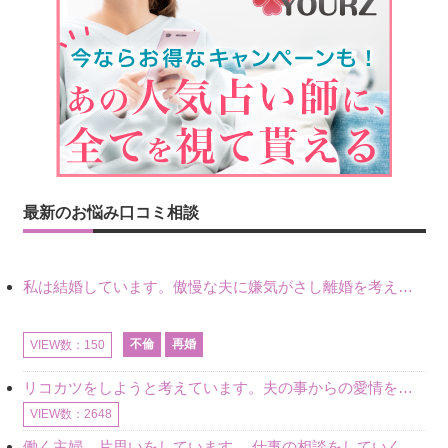
最新のお悩み口コミ相談
私は結婚しています。傲慢な夫に嫌気がさし離婚を考えていたときに、彼と出会いました。彼には恋人がいましたが、話をするうちに、夫とのことを相談するようにな
不倫
再婚
VIEW数：150
リコカツをしようと考えています。夫の事からの愛情を全く感じません。子供がいるので、子供が成長するまではと我慢しています。 まず、お金が必要だと考え、仕事の量も増やしました。ところが、夫は働かず、結局は
VIEW数：2648
働く主婦、片思いをしています。 仕事の相談をしていくうちに、彼のことを好きになりました。私には夫も子供もいます。不倫をしているわけでもなく、もちろん、この気持ちは誰にも話していません。 ラインをする関