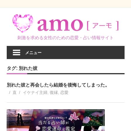
コ
ン
テ
ン
刺激を求める女性のための恋愛・占い情報サイト
ツ
へ
メニュー
ス
キ
タグ:
別れた彼
ッ
プ
別れた彼と再会したら結婚を後悔してしまった。
直
イケナイ主婦
,
復縁
,
恋愛