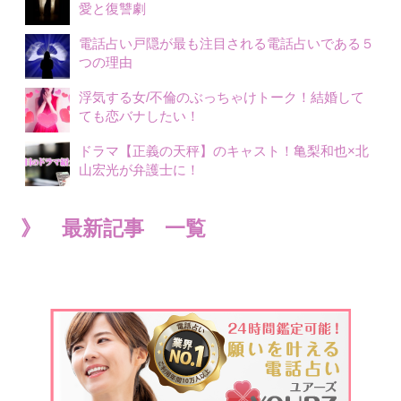
愛と復讐劇
電話占い戸隠が最も注目される電話占いである５
つの理由
浮気する女/不倫のぶっちゃけトーク！結婚して
ても恋バナしたい！
ドラマ【正義の天秤】のキャスト！亀梨和也×北
山宏光が弁護士に！
》 最新記事 一覧