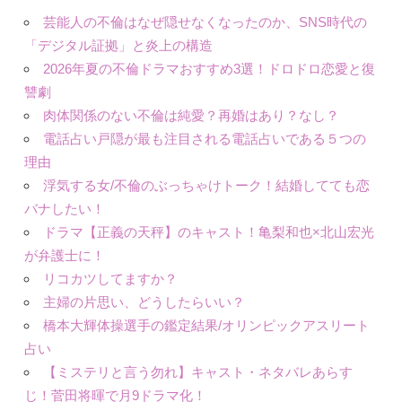
芸能人の不倫はなぜ隠せなくなったのか、SNS時代の
「デジタル証拠」と炎上の構造
2026年夏の不倫ドラマおすすめ3選！ドロドロ恋愛と復
讐劇
肉体関係のない不倫は純愛？再婚はあり？なし？
電話占い戸隠が最も注目される電話占いである５つの
理由
浮気する女/不倫のぶっちゃけトーク！結婚してても恋
バナしたい！
ドラマ【正義の天秤】のキャスト！亀梨和也×北山宏光
が弁護士に！
リコカツしてますか？
主婦の片思い、どうしたらいい？
橋本大輝体操選手の鑑定結果/オリンピックアスリート
占い
【ミステリと言う勿れ】キャスト・ネタバレあらす
じ！菅田将暉で月9ドラマ化！