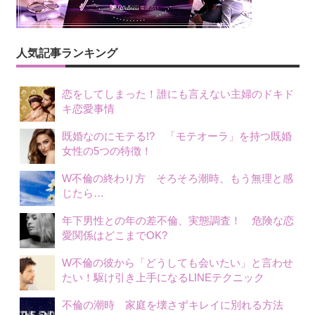
人気記事ランキング
恋をしてしまった！誰にも言えない主婦のドキド
キ恋愛事情
既婚なのにモテる!? 「モテオーラ」を持つ既婚
女性の5つの特徴！
W不倫の終わり方 そろそろ潮時、もう無理と感
じたら…
年下男性との年の差不倫、実態調査！ 危険な恋
愛関係はどこまでOK?
W不倫の彼から「どうしても会いたい」と言わせ
たい！駆け引き上手になるLINEテクニック
不倫の潮時 家庭を壊さずキレイに別れる方法