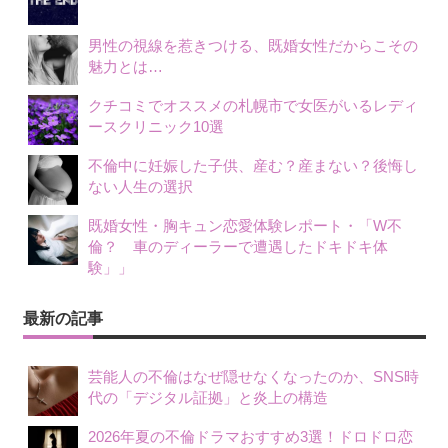
男性の視線を惹きつける、既婚女性だからこその
魅力とは…
クチコミでオススメの札幌市で女医がいるレディ
ースクリニック10選
不倫中に妊娠した子供、産む？産まない？後悔し
ない人生の選択
既婚女性・胸キュン恋愛体験レポート・「W不
倫？ 車のディーラーで遭遇したドキドキ体
験」」
最新の記事
芸能人の不倫はなぜ隠せなくなったのか、SNS時
代の「デジタル証拠」と炎上の構造
2026年夏の不倫ドラマおすすめ3選！ドロドロ恋