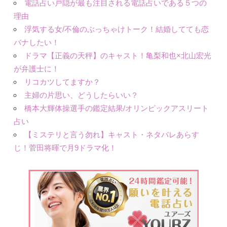
電話占い戸隠が最も注目される電話占いである５つの
理由
浮気する女/不倫のぶっちゃけトーク！結婚してても恋
バナしたい！
ドラマ【正義の天秤】のキャスト！亀梨和也×北山宏光
が弁護士に！
リコカツしてますか？
主婦の片思い、どうしたらいい？
橋本大輝体操選手の鑑定結果/オリンピックアスリート
占い
【ミステリと言う勿れ】キャスト・ネタバレあらす
じ！菅田将暉で月9ドラマ化！