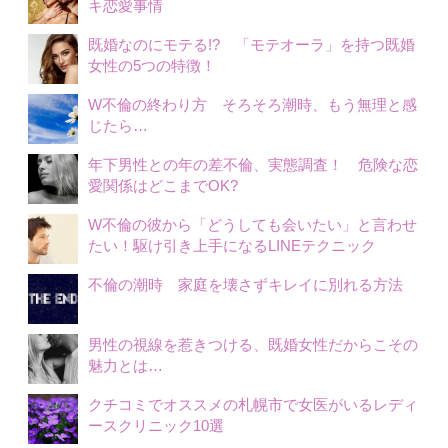
キ恋愛事情
既婚なのにモテる!? 「モテオーラ」を持つ既婚
女性の5つの特徴！
W不倫の終わり方 そろそろ潮時、もう無理と感
じたら…
年下男性との年の差不倫、実態調査！ 危険な恋
愛関係はどこまでOK?
W不倫の彼から「どうしても会いたい」と言わせ
たい！駆け引き上手になるLINEテクニック
不倫の潮時 家庭を壊さずキレイに別れる方法
男性の視線を惹きつける、既婚女性だからこその
魅力とは…
クチコミでオススメの札幌市で女医がいるレディ
ースクリニック10選