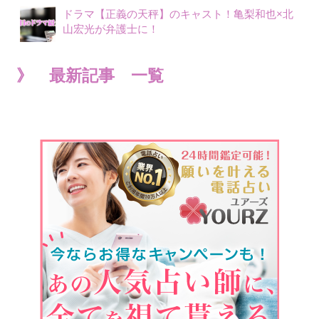
ドラマ【正義の天秤】のキャスト！亀梨和也×北
山宏光が弁護士に！
》 最新記事 一覧