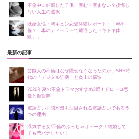
不倫中に妊娠した子供、産む？産まない？後悔し
ない人生の選択
既婚女性・胸キュン恋愛体験レポート・「W不
倫？ 車のディーラーで遭遇したドキドキ体
験」」
最新の記事
芸能人の不倫はなぜ隠せなくなったのか、SNS時
代の「デジタル証拠」と炎上の構造
2026年夏の不倫ドラマおすすめ3選！ドロドロ恋
愛と復讐劇
電話占い戸隠が最も注目される電話占いである５
つの理由
浮気する女/不倫のぶっちゃけトーク！結婚して
ても恋バナしたい！