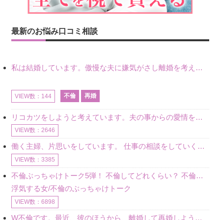
最新のお悩み口コミ相談
私は結婚しています。傲慢な夫に嫌気がさし離婚を考えていたときに、彼と出会いました。彼には恋人がいましたが、話をするうちに、夫とのことを相談するようにな
不倫
再婚
VIEW数：144
リコカツをしようと考えています。夫の事からの愛情を全く感じません。子供がいるので、子供が成長するまではと我慢しています。 まず、お金が必要だと考え、仕事の量も増やしました。ところが、夫は働かず、結局は
VIEW数：2646
働く主婦、片思いをしています。 仕事の相談をしていくうちに、彼のことを好きになりました。私には夫も子供もいます。不倫をしているわけでもなく、もちろん、この気持ちは誰にも話していません。 ラインをする関
VIEW数：3385
不倫ぶっちゃけトーク5弾！ 不倫してどれくらい？ 不倫のあれこれを、なんでもどうぞ♪♪
浮気する女/不倫のぶっちゃけトーク
VIEW数：6898
W不倫です。最近、彼のほうから、離婚して再婚しよう、と言ってきました。ハッキリいうと、そこまでは考えていませんでした。彼を好きな気持ちはあるし、彼なしの生活は考えられません。だけど、離婚して再婚すると