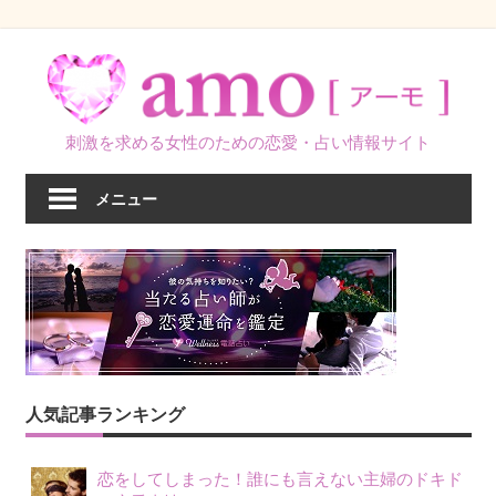
コ
ン
テ
ン
刺激を求める女性のための恋愛・占い情報サイト
ツ
へ
メニュー
ス
キ
ッ
プ
人気記事ランキング
恋をしてしまった！誰にも言えない主婦のドキド