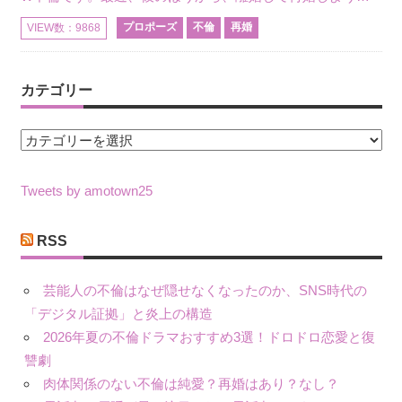
プロポーズ
不倫
再婚
VIEW数：9868
カテゴリー
カ
テ
ゴ
Tweets by amotown25
リ
ー
RSS
芸能人の不倫はなぜ隠せなくなったのか、SNS時代の
「デジタル証拠」と炎上の構造
2026年夏の不倫ドラマおすすめ3選！ドロドロ恋愛と復
讐劇
肉体関係のない不倫は純愛？再婚はあり？なし？